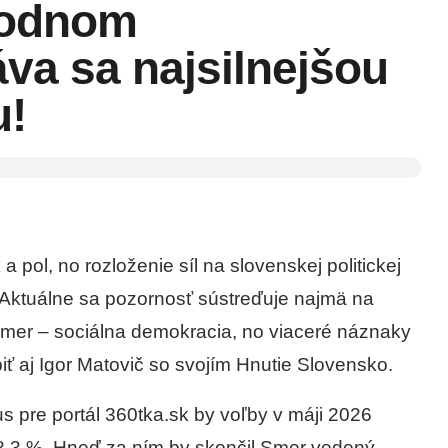
hodnom
a sa najsilnejšou
u!
 pol, no rozloženie síl na slovenskej politickej
Aktuálne sa pozornosť sústreďuje najmä na
mer – sociálna demokracia, no viaceré náznaky
iť aj Igor Matovič so svojím Hnutie Slovensko.
 pre portál 360tka.sk by voľby v máji 2026
8,3 %. Hneď za ním by skončil Smer vedený