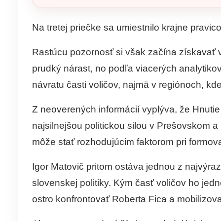
Na tretej priečke sa umiestnilo krajne pravi
Rastúcu pozornosť si však začína získavať 
prudký nárast, no podľa viacerých analytikov
návratu časti voličov, najmä v regiónoch, kde
Z neoverených informácií vyplýva, že Hnuti
najsilnejšou politickou silou v Prešovskom a
môže stať rozhodujúcim faktorom pri formova
Igor Matovič pritom ostáva jednou z najvýra
slovenskej politiky. Kým časť voličov ho je
ostro konfrontovať Roberta Fica a mobilizova