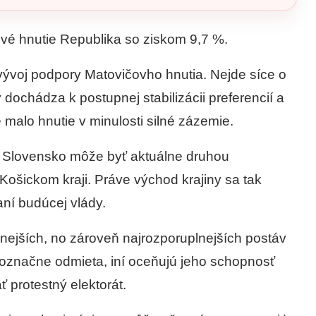
cové hnutie Republika so ziskom 9,7 %.
vývoj podpory Matovičovho hnutia. Nejde síce o
 dochádza k postupnej stabilizácii preferencií a
 malo hnutie v minulosti silné zázemie.
e Slovensko môže byť aktuálne druhou
 Košickom kraji. Práve východ krajiny sa tak
ní budúcej vlády.
znejších, no zároveň najrozporuplnejších postáv
dnoznačne odmieta, iní oceňujú jeho schopnosť
ť protestný elektorát.