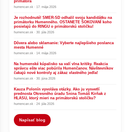
primátora
humencan.sk · 17. mája 2026
Je rozhodnuté! SMER-SD odhalil svoju kandidátku na
primátorku Humenného. OSTANETE ŠOKOVANÍ koho
posielajú do RINGU o primátorskú stoličku!
humencan.sk · 30. júla 2026
Dôvera alebo sklamanie: Vyberte najlepšieho poslanca
mesta Humenné
humencan.sk · 14. mája 2026
Na humenské kúpalisko sa valí vlna kritiky. Reakcia
správcu ešte viac pobúrila Humenčanov. Návštevníkov
čakajú nové kontroly aj zákaz vlastného jedla!
humencan.sk · 30. júna 2026
Kauza Polonín vyvoláva otázky. Ako ju vysvetlí
prednosta Okresného úradu Snina Tomáš Kirňak z
HLASU, ktorý mieri na primátorskú stoličku?
humencan.sk · 24. júla 2026
Napísať blog