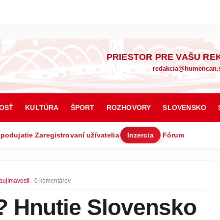
PRIESTOR PRE VAŠU RE
redakcia@humencan.
OSŤ
KULTÚRA
ŠPORT
ROZHOVORY
SLOVENSKO
 podujatie
Zaregistrovaní užívatelia
Inzercia
Fórum
aujímavosti
· 0 komentárov
 Hnutie Slovensko