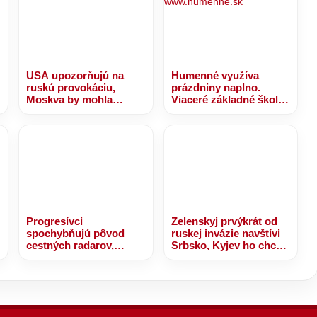
USA upozorňujú na
Humenné využíva
ruskú provokáciu,
prázdniny naplno.
Moskva by mohla
Viaceré základné školy
otestovať NATO
prechádzajú výraznou
modernizáciou
Progresívci
Zelenskyj prvýkrát od
spochybňujú pôvod
ruskej invázie navštívi
cestných radarov,
Srbsko, Kyjev ho chce
ministerstvo vnútra
odpútať od Moskvy
tvrdenia odmieta –
VIDEO