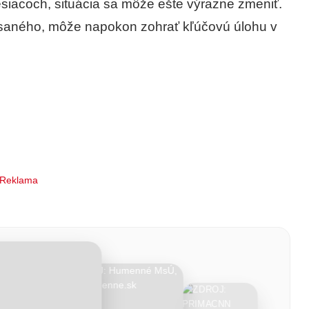
esiacoch, situácia sa môže ešte výrazne zmeniť.
písaného, môže napokon zohrať kľúčovú úlohu v