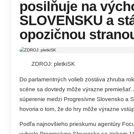
posilňuje na výc
SLOVENSKU a stáv
opozičnou strano
ZDROJ: pletkiSK
Do parlamentných volieb zostáva zhruba rok a
scéne sa dovtedy môže výrazne premiešať. 
súperenie medzi Progresívne Slovensko a S
hovoria o tom, že do hry môže výrazne vstúp
Podľa najnovšieho prieskumu agentúry Focus
vyhralo Progresívne Slovensko so ziskom 1