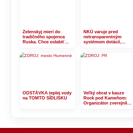
Zelenskyj mieri do
NKÚ varuje pred
tradičného spojenca
netransparentným
Ruska. Chce oslabiť
systémom dotácií,
Putinov vplyv na
takmer 30 miliónov eur
Balkáne
bolo rozdelených bez
jasných kritérií
ODSTÁVKA teplej vody
Veľký obrat v kauze
na TOMTO SÍDLISKU
Rock pod Kameňom:
Organizátor zverejnil
nové stanovisko a
avizuje ďalšie
odhalenia.. O čo sa
jedná?