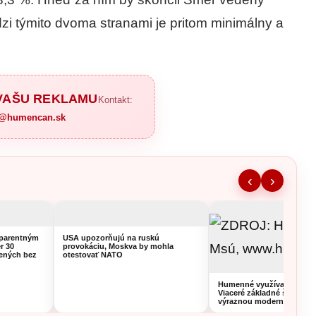
zi týmito dvoma stranami je pritom minimálny a
 VAŠU REKLAMU
Kontakt:
a@humencan.sk
‹
›
sparentným
USA upozorňujú na ruskú
r 30
provokáciu, Moskva by mohla
lených bez
otestovať NATO
Humenné využíva prázdni
Viaceré základné školy pr
výraznou modernizáciou