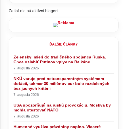
Zatiaľ nie sú aktívni blogeri.
ĎALŠIE ČLÁNKY
Zelenskyj mieri do tradičného spojenca Ruska.
Chce oslabiť Putinov vplyv na Balkáne
7. augusta 2026
NKÚ varuje pred netransparentným systémom
dotácií, takmer 30 miliónov eur bolo rozdelených
bez jasných kritérií
7. augusta 2026
USA upozorňujú na ruskú provokáciu, Moskva by
mohla otestovať NATO
ny naplno.
7. augusta 2026
ODSTÁVKA teplej vody na TOMTO
echádzajú
SÍDLISKU
Humenné využíva prázdniny naplno. Viaceré