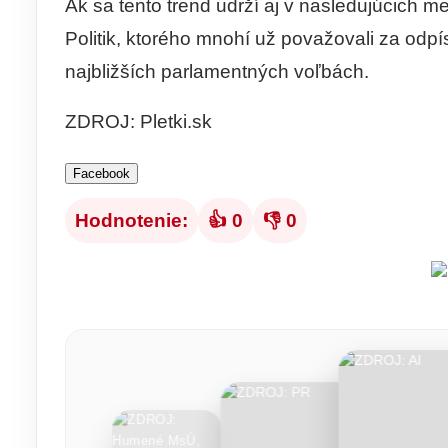
Ak sa tento trend udrží aj v nasledujúcich m
Politik, ktorého mnohí už považovali za od
najbližších parlamentných voľbách.
ZDROJ: Pletki.sk
Facebook
Hodnotenie:
👍 0
👎 0