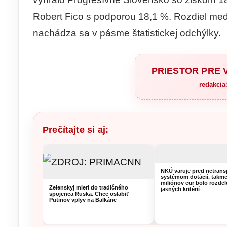
Robert Fico s podporou 18,1 %. Rozdiel med
nachádza sa v pásme štatistickej odchýlky.
PRIESTOR PRE
redakci
Prečítajte si aj:
NKÚ varuje pred netran
systémom dotácií, takme
miliónov eur bolo rozde
Zelenskyj mieri do tradičného
jasných kritérií
spojenca Ruska. Chce oslabiť
Putinov vplyv na Balkáne