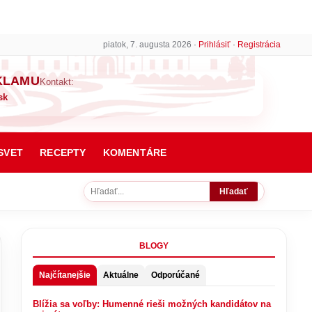
piatok, 7. augusta 2026 ·
Prihlásiť
·
Registrácia
KLAMU
Kontakt:
sk
SVET
RECEPTY
KOMENTÁRE
Hľadať
BLOGY
Najčítanejšie
Aktuálne
Odporúčané
Blížia sa voľby: Humenné rieši možných kandidátov na