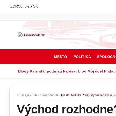
ZDROJ: pletkiSK
MESTO
POLITIKA
SPOLOČN
Blogy
Kalendár podujatí
Napísať blog
Môj účet
Pridať
15. mája 2026 · humencan.sk ·
Mesto
,
Politika
,
Svet
,
Výber redakcie
,
Z
Východ rozhodne?