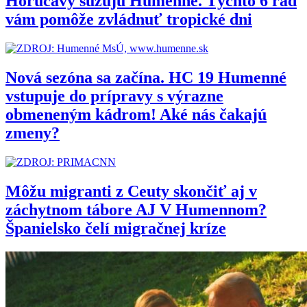
Horúčavy sužujú Humenné. Týchto 6 rád
vám pomôže zvládnuť tropické dni
Nová sezóna sa začína. HC 19 Humenné
vstupuje do prípravy s výrazne
obmeneným kádrom! Aké nás čakajú
zmeny?
Môžu migranti z Ceuty skončiť aj v
záchytnom tábore AJ V Humennom?
Španielsko čelí migračnej kríze