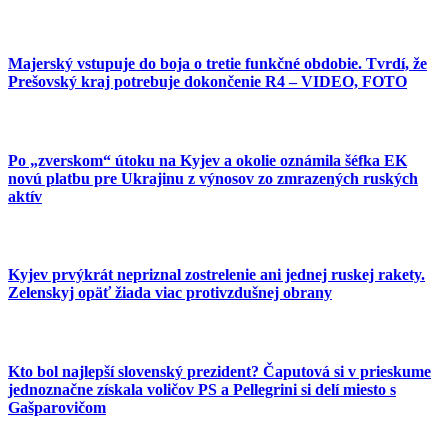
Majerský vstupuje do boja o tretie funkčné obdobie. Tvrdí, že
Prešovský kraj potrebuje dokončenie R4 – VIDEO, FOTO
Po „zverskom“ útoku na Kyjev a okolie oznámila šéfka EK
novú platbu pre Ukrajinu z výnosov zo zmrazených ruských
aktív
Kyjev prvýkrát nepriznal zostrelenie ani jednej ruskej rakety.
Zelenskyj opäť žiada viac protivzdušnej obrany
Kto bol najlepší slovenský prezident? Čaputová si v prieskume
jednoznačne získala voličov PS a Pellegrini si delí miesto s
Gašparovičom