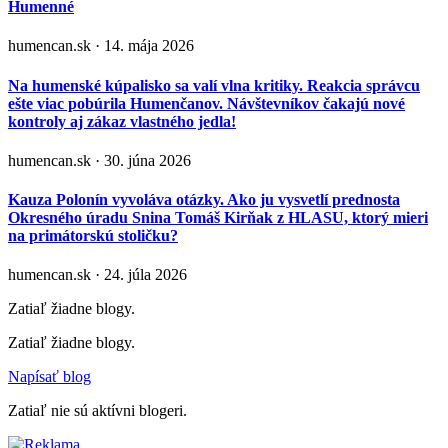
Humenné
humencan.sk · 14. mája 2026
Na humenské kúpalisko sa valí vlna kritiky. Reakcia správcu
ešte viac pobúrila Humenčanov. Návštevníkov čakajú nové
kontroly aj zákaz vlastného jedla!
humencan.sk · 30. júna 2026
Kauza Polonín vyvoláva otázky. Ako ju vysvetlí prednosta
Okresného úradu Snina Tomáš Kirňak z HLASU, ktorý mieri
na primátorskú stoličku?
humencan.sk · 24. júla 2026
Zatiaľ žiadne blogy.
Zatiaľ žiadne blogy.
Napísať blog
Zatiaľ nie sú aktívni blogeri.