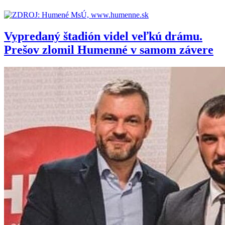
Vypredaný štadión videl veľkú drámu.
Prešov zlomil Humenné v samom závere