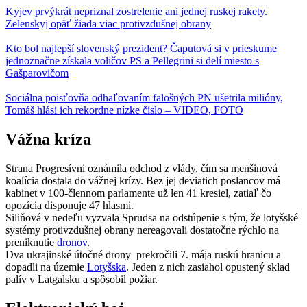
Kyjev prvýkrát nepriznal zostrelenie ani jednej ruskej rakety.
Zelenskyj opäť žiada viac protivzdušnej obrany
Kto bol najlepší slovenský prezident? Čaputová si v prieskume
jednoznačne získala voličov PS a Pellegrini si delí miesto s
Gašparovičom
Sociálna poisťovňa odhaľovaním falošných PN ušetrila milióny,
Tomáš hlási ich rekordne nízke číslo – VIDEO, FOTO
Vážna kríza
Strana Progresívni oznámila odchod z vlády, čím sa menšinová
koalícia dostala do vážnej krízy. Bez jej deviatich poslancov má
kabinet v 100-člennom parlamente už len 41 kresiel, zatiaľ čo
opozícia disponuje 47 hlasmi.
Siliňová v nedeľu vyzvala Sprudsa na odstúpenie s tým, že lotyšské
systémy protivzdušnej obrany nereagovali dostatočne rýchlo na
preniknutie
dronov
.
Dva ukrajinské útočné drony prekročili 7. mája ruskú hranicu a
dopadli na územie
Lotyšska
. Jeden z nich zasiahol opustený sklad
palív v Latgalsku a spôsobil požiar.