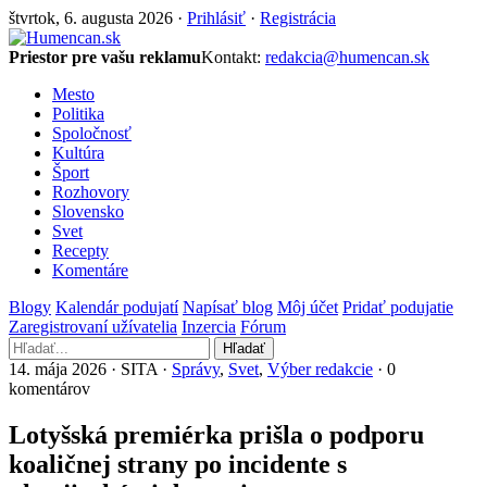
štvrtok, 6. augusta 2026 ·
Prihlásiť
·
Registrácia
Priestor pre vašu reklamu
Kontakt:
redakcia@humencan.sk
Mesto
Politika
Spoločnosť
Kultúra
Šport
Rozhovory
Slovensko
Svet
Recepty
Komentáre
Blogy
Kalendár podujatí
Napísať blog
Môj účet
Pridať podujatie
Zaregistrovaní užívatelia
Inzercia
Fórum
Hľadať
14. mája 2026 · SITA ·
Správy
,
Svet
,
Výber redakcie
· 0
komentárov
Lotyšská premiérka prišla o podporu
koaličnej strany po incidente s