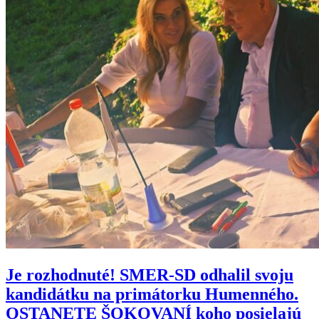
Je rozhodnuté! SMER-SD odhalil svoju
kandidátku na primátorku Humenného.
OSTANETE ŠOKOVANÍ koho posielajú