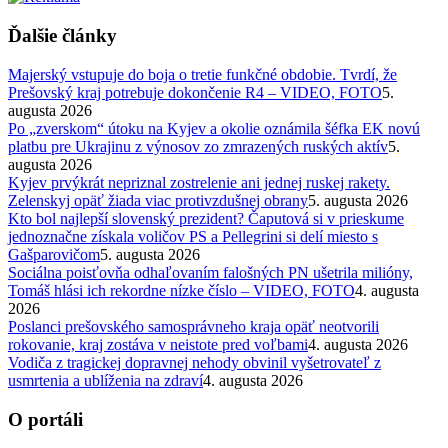
Ďalšie články
Majerský vstupuje do boja o tretie funkčné obdobie. Tvrdí, že
Prešovský kraj potrebuje dokončenie R4 – VIDEO, FOTO
5.
augusta 2026
Po „zverskom“ útoku na Kyjev a okolie oznámila šéfka EK novú
platbu pre Ukrajinu z výnosov zo zmrazených ruských aktív
5.
augusta 2026
Kyjev prvýkrát nepriznal zostrelenie ani jednej ruskej rakety.
Zelenskyj opäť žiada viac protivzdušnej obrany
5. augusta 2026
Kto bol najlepší slovenský prezident? Čaputová si v prieskume
jednoznačne získala voličov PS a Pellegrini si delí miesto s
Gašparovičom
5. augusta 2026
Sociálna poisťovňa odhaľovaním falošných PN ušetrila milióny,
Tomáš hlási ich rekordne nízke číslo – VIDEO, FOTO
4. augusta
2026
Poslanci prešovského samosprávneho kraja opäť neotvorili
rokovanie, kraj zostáva v neistote pred voľbami
4. augusta 2026
Vodiča z tragickej dopravnej nehody obvinil vyšetrovateľ z
usmrtenia a ublíženia na zdraví
4. augusta 2026
O portáli