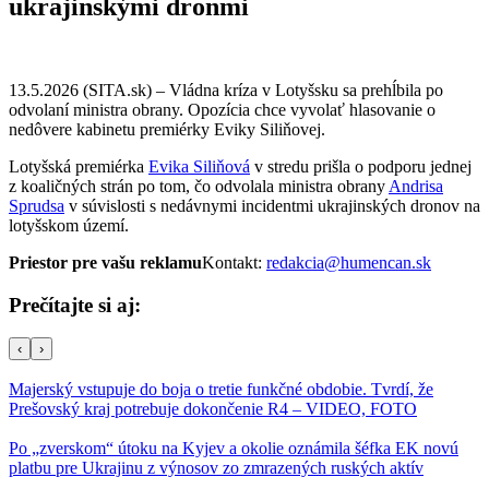
ukrajinskými dronmi
13.5.2026 (SITA.sk) – Vládna kríza v Lotyšsku sa prehĺbila po
odvolaní ministra obrany. Opozícia chce vyvolať hlasovanie o
nedôvere kabinetu premiérky Eviky Siliňovej.
Lotyšská premiérka
Evika Siliňová
v stredu prišla o podporu jednej
z koaličných strán po tom, čo odvolala ministra obrany
Andrisa
Sprudsa
v súvislosti s nedávnymi incidentmi ukrajinských dronov na
lotyšskom území.
Priestor pre vašu reklamu
Kontakt:
redakcia@humencan.sk
Prečítajte si aj:
‹
›
Majerský vstupuje do boja o tretie funkčné obdobie. Tvrdí, že
Prešovský kraj potrebuje dokončenie R4 – VIDEO, FOTO
Po „zverskom“ útoku na Kyjev a okolie oznámila šéfka EK novú
platbu pre Ukrajinu z výnosov zo zmrazených ruských aktív