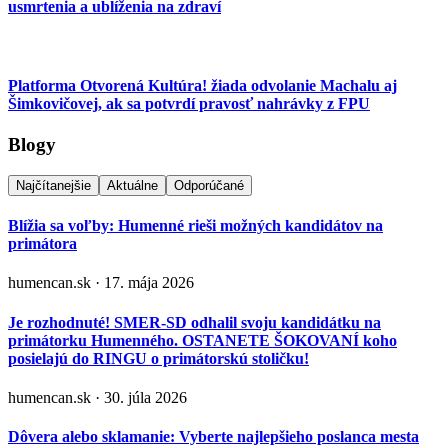
usmrtenia a ublíženia na zdraví
Platforma Otvorená Kultúra! žiada odvolanie Machalu aj
Šimkovičovej, ak sa potvrdí pravosť nahrávky z FPU
Blogy
Najčítanejšie
Aktuálne
Odporúčané
Blížia sa voľby: Humenné rieši možných kandidátov na
primátora
humencan.sk · 17. mája 2026
Je rozhodnuté! SMER-SD odhalil svoju kandidátku na
primátorku Humenného. OSTANETE ŠOKOVANÍ koho
posielajú do RINGU o primátorskú stoličku!
humencan.sk · 30. júla 2026
Dôvera alebo sklamanie: Vyberte najlepšieho poslanca mesta