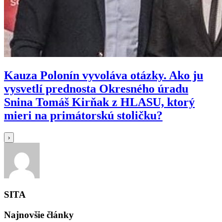
Kauza Polonín vyvoláva otázky. Ako ju
vysvetlí prednosta Okresného úradu
Snina Tomáš Kirňak z HLASU, ktorý
mieri na primátorskú stoličku?
›
SITA
Najnovšie články