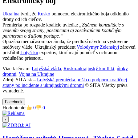
Elektronický boj
Ukrajina
tvrdí, že
Rusko
pomocou elektronického boja odklonilo
drony od ich cieľov.
Premiérka po rozpade koalície uviedla:
„Začnem konzultácie s
vedením svojej strany, poslancami aj zostávajúcim koaličným
partnerom o ďalšom postupe.“
Opozícia medzičasom oznámila, že predloží návrh na vyslovenie
nedôvery vláde. Ukrajinský prezident
Volodymyr Zelenskyj
zároveň
prisľúbil
Lotyšsku
expertov, ktorí majú pomôcť s ochranou
vzdušného priestoru.
Viac k témam:
Lotyšská vláda
,
Rusko-ukrajinský konflikt
,
útoky
dronmi
,
Vojna na Ukrajine
Zdroj: SITA.sk –
Lotyšská premiérka prišla o podporu koaličnej
strany po incidente s ukrajinskými dronmi
© SITA Všetky práva
vyhradené.
Facebook
Hodnotenie:
0
0
‹