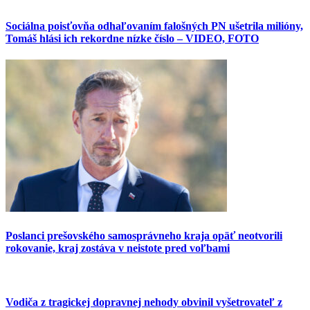
Sociálna poisťovňa odhaľovaním falošných PN ušetrila milióny,
Tomáš hlási ich rekordne nízke číslo – VIDEO, FOTO
Poslanci prešovského samosprávneho kraja opäť neotvorili
rokovanie, kraj zostáva v neistote pred voľbami
Vodiča z tragickej dopravnej nehody obvinil vyšetrovateľ z