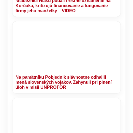
Mládežníci Hlasu podali trestné oznámenie na
Korčoka, kritizujú financovanie a fungovanie
firmy jeho manželky – VIDEO
Na pamätníku Pobjednik slávnostne odhalili
mená slovenských vojakov. Zahynuli pri plnení
úloh v misii UNPROFOR