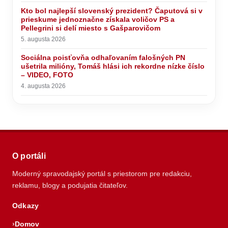
Kto bol najlepší slovenský prezident? Čaputová si v
prieskume jednoznačne získala voličov PS a
Pellegrini si delí miesto s Gašparovičom
5. augusta 2026
Sociálna poisťovňa odhaľovaním falošných PN
ušetrila milióny, Tomáš hlási ich rekordne nízke číslo
– VIDEO, FOTO
4. augusta 2026
O portáli
Moderný spravodajský portál s priestorom pre redakciu,
reklamu, blogy a podujatia čitateľov.
Odkazy
Domov