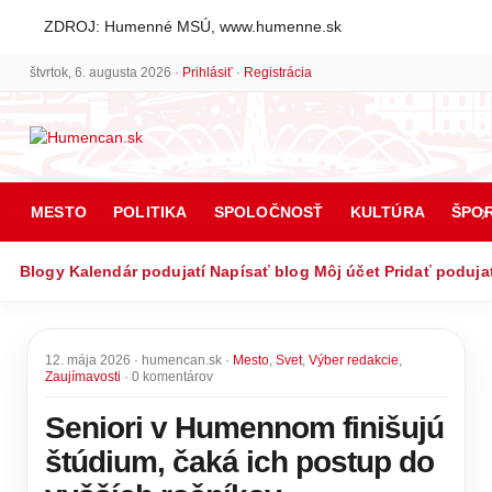
ZDROJ: Humenné MSÚ, www.humenne.sk
štvrtok, 6. augusta 2026 ·
Prihlásiť
·
Registrácia
MESTO
POLITIKA
SPOLOČNOSŤ
KULTÚRA
ŠPO
Blogy
Kalendár podujatí
Napísať blog
Môj účet
Pridať poduja
12. mája 2026 · humencan.sk ·
Mesto
,
Svet
,
Výber redakcie
,
Zaujímavosti
· 0 komentárov
Seniori v Humennom finišujú
štúdium, čaká ich postup do