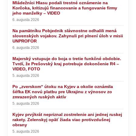
Mládežníci Hlasu podali trestné oznámenie na
Korčoka, kritizujú financovanie a fungovanie firmy
jeho manželky – VIDEO
6. augusta 2026
Na pamätníku Pobjednik slávnostne odhalili mená
slovenských vojakov. Zahynuli pri plnení úloh v misii
UNPROFOR
6. augusta 2026
Majerský vstupuje do boja o tretie funkčné obdobie.
Tvrdí, že Prešovský kraj potrebuje dokončenie R4 –
VIDEO, FOTO
5. augusta 2026
Po „zverskom“ útoku na Kyjev a okolie oznámila
šéfka EK novú platbu pre Ukrajinu z výnosov zo
zmrazených ruských aktív
5. augusta 2026
Kyjev prvýkrát nepriznal zostrelenie ani jednej ruskej
rakety. Zelenskyj opäť žiada viac protivzdušnej
obrany
5. augusta 2026