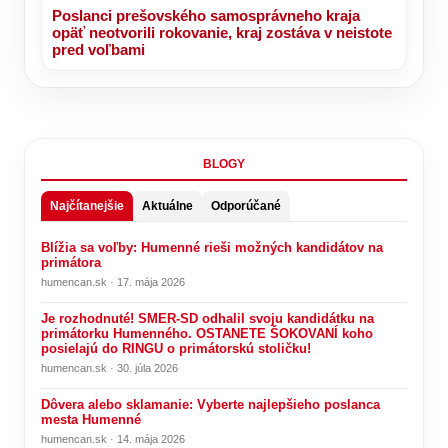
Poslanci prešovského samosprávneho kraja
opäť neotvorili rokovanie, kraj zostáva v neistote
pred voľbami
BLOGY
Najčítanejšie
Aktuálne
Odporúčané
Blížia sa voľby: Humenné rieši možných kandidátov na
primátora
humencan.sk · 17. mája 2026
Je rozhodnuté! SMER-SD odhalil svoju kandidátku na
primátorku Humenného. OSTANETE ŠOKOVANÍ koho
posielajú do RINGU o primátorskú stoličku!
humencan.sk · 30. júla 2026
Dôvera alebo sklamanie: Vyberte najlepšieho poslanca
mesta Humenné
humencan.sk · 14. mája 2026