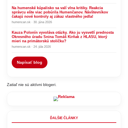
Na humenské kúpalisko sa valí vlna kritiky. Reakcia
správcu ešte viac pobúrila Humenčanov. Návštevníkov
čakajú nové kontroly aj zákaz vlastného jedla!
humencan.sk · 30. júna 2026
Kauza Polonín vyvoláva otázky. Ako ju vysvetlí prednosta
Okresného úradu Snina Tomáš Kirňak z HLASU, ktorý
mieri na primátorskú stoličku?
humencan.sk · 24. júla 2026
Napísať blog
Zatiaľ nie sú aktívni blogeri.
ĎALŠIE ČLÁNKY