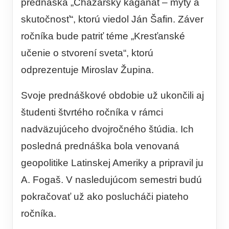
prednáška „Chazarský kaganát – mýty a
skutočnosť“, ktorú viedol Ján Šafin. Záver
ročníka bude patriť téme „Kresťanské
učenie o stvorení sveta“, ktorú
odprezentuje Miroslav Župina.
Svoje prednáškové obdobie už ukončili aj
študenti štvrtého ročníka v rámci
nadväzujúceho dvojročného štúdia. Ich
posledná prednáška bola venovaná
geopolitike Latinskej Ameriky a pripravil ju
A. Fogaš. V nasledujúcom semestri budú
pokračovať už ako poslucháči piateho
ročníka.