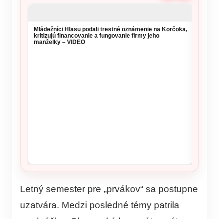
Mládežníci Hlasu podali trestné oznámenie na Korčoka,
Na pam
kritizujú financovanie a fungovanie firmy jeho
sloven
manželky – VIDEO
UNPR
Letný semester pre „prvákov“ sa postupne
uzatvára. Medzi posledné témy patrila