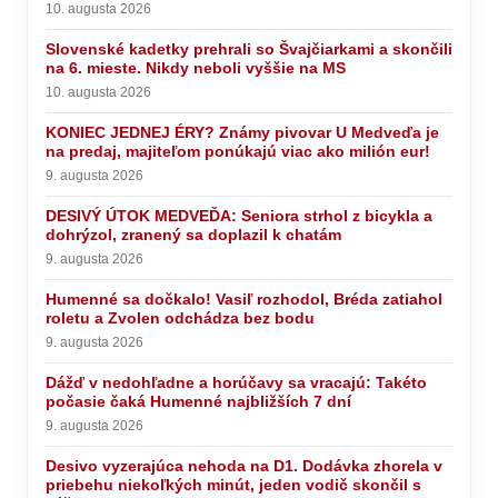
10. augusta 2026
Slovenské kadetky prehrali so Švajčiarkami a skončili
na 6. mieste. Nikdy neboli vyššie na MS
10. augusta 2026
KONIEC JEDNEJ ÉRY? Známy pivovar U Medveďa je
na predaj, majiteľom ponúkajú viac ako milión eur!
9. augusta 2026
DESIVÝ ÚTOK MEDVEĎA: Seniora strhol z bicykla a
dohrýzol, zranený sa doplazil k chatám
9. augusta 2026
Humenné sa dočkalo! Vasiľ rozhodol, Bréda zatiahol
roletu a Zvolen odchádza bez bodu
9. augusta 2026
Dážď v nedohľadne a horúčavy sa vracajú: Takéto
počasie čaká Humenné najbližších 7 dní
9. augusta 2026
Desivo vyzerajúca nehoda na D1. Dodávka zhorela v
priebehu niekoľkých minút, jeden vodič skončil s