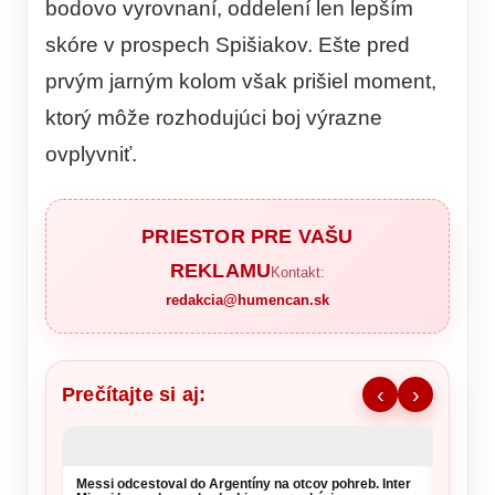
bodovo vyrovnaní, oddelení len lepším
skóre v prospech Spišiakov. Ešte pred
prvým jarným kolom však prišiel moment,
ktorý môže rozhodujúci boj výrazne
ovplyvniť.
PRIESTOR PRE VAŠU
REKLAMU
Kontakt:
redakcia@humencan.sk
Prečítajte si aj:
‹
›
Messi odcestoval do Argentíny na otcov pohreb. Inter
Sloven