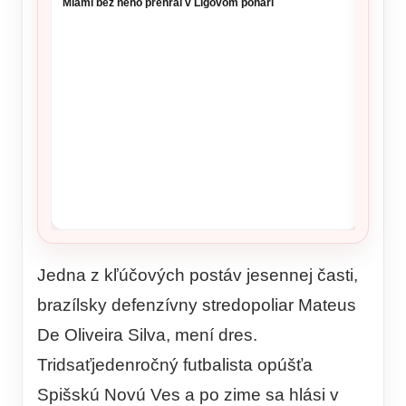
Miami bez neho prehral v Ligovom pohári
na 6. 
Jedna z kľúčových postáv jesennej časti,
brazílsky defenzívny stredopoliar Mateus
De Oliveira Silva, mení dres.
Tridsaťjedenročný futbalista opúšťa
Spišskú Novú Ves a po zime sa hlási v