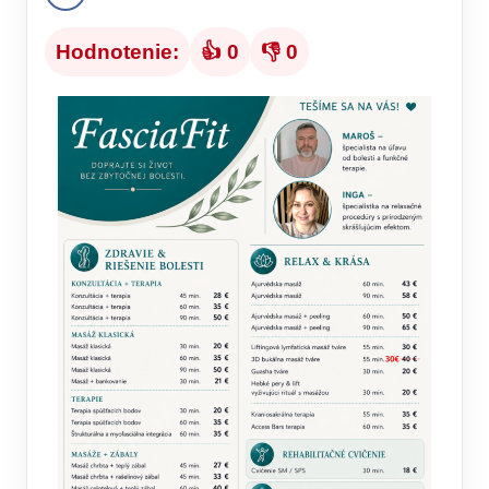
Hodnotenie:
👍 0
👎 0