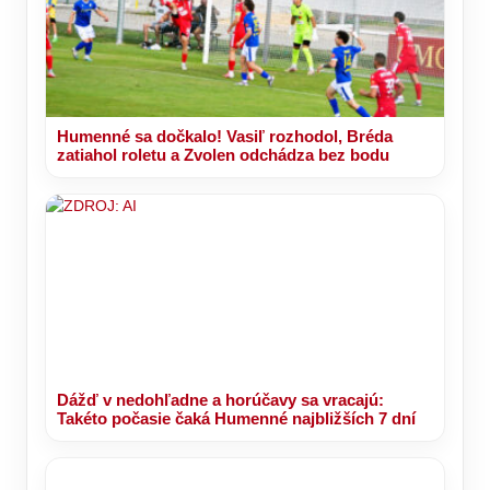
Humenné sa dočkalo! Vasiľ rozhodol, Bréda
zatiahol roletu a Zvolen odchádza bez bodu
Dážď v nedohľadne a horúčavy sa vracajú:
Takéto počasie čaká Humenné najbližších 7 dní