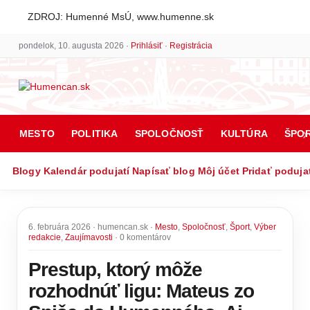
ZDROJ: Humenné MsÚ, www.humenne.sk
pondelok, 10. augusta 2026 ·
Prihlásiť
·
Registrácia
MESTO
POLITIKA
SPOLOČNOSŤ
KULTÚRA
ŠPO
Blogy
Kalendár podujatí
Napísať blog
Môj účet
Pridať poduja
6. februára 2026 · humencan.sk ·
Mesto
,
Spoločnosť
,
Šport
,
Výber
redakcie
,
Zaujímavosti
· 0 komentárov
Prestup, ktorý môže
rozhodnúť ligu: Mateus zo