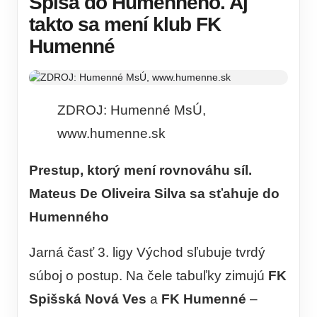
Spiša do Humenného. Aj
takto sa mení klub FK
Humenné
ZDROJ: Humenné MsÚ,
www.humenne.sk
Prestup, ktorý mení rovnováhu síl.
Mateus De Oliveira Silva sa sťahuje do
Humenného
Jarná časť 3. ligy Východ sľubuje tvrdý
súboj o postup. Na čele tabuľky zimujú
FK
Spišská Nová Ves
a
FK Humenné
–