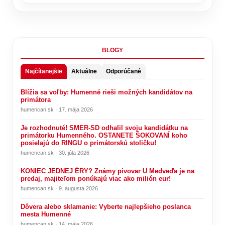
BLOGY
Najčítanejšie
Aktuálne
Odporúčané
Blížia sa voľby: Humenné rieši možných kandidátov na
primátora
humencan.sk · 17. mája 2026
Je rozhodnuté! SMER-SD odhalil svoju kandidátku na
primátorku Humenného. OSTANETE ŠOKOVANÍ koho
posielajú do RINGU o primátorskú stoličku!
humencan.sk · 30. júla 2026
KONIEC JEDNEJ ÉRY? Známy pivovar U Medveďa je na
predaj, majiteľom ponúkajú viac ako milión eur!
humencan.sk · 9. augusta 2026
Dôvera alebo sklamanie: Vyberte najlepšieho poslanca
mesta Humenné
humencan.sk · 14. mája 2026