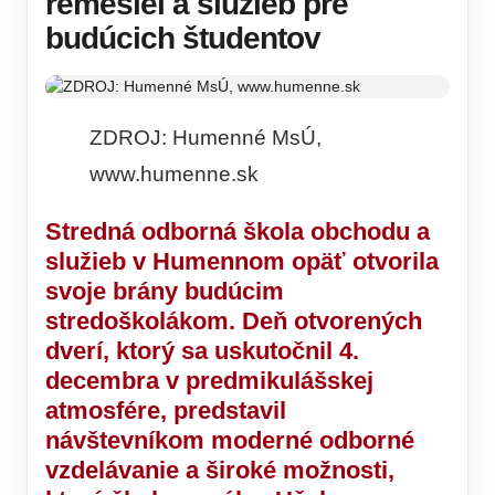
remesiel a služieb pre
budúcich študentov
ZDROJ: Humenné MsÚ,
www.humenne.sk
Stredná odborná škola obchodu a
služieb v Humennom opäť otvorila
svoje brány budúcim
stredoškolákom.
Deň otvorených
dverí
, ktorý sa uskutočnil 4.
decembra v predmikulášskej
atmosfére, predstavil
návštevníkom moderné odborné
vzdelávanie a široké možnosti,