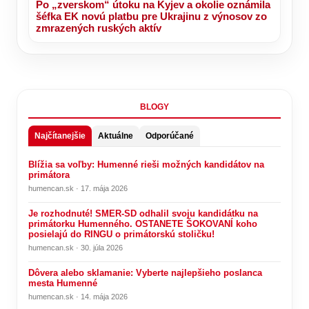
Po „zverskom“ útoku na Kyjev a okolie oznámila
šéfka EK novú platbu pre Ukrajinu z výnosov zo
zmrazených ruských aktív
BLOGY
Najčítanejšie
Aktuálne
Odporúčané
Blížia sa voľby: Humenné rieši možných kandidátov na
primátora
humencan.sk · 17. mája 2026
Je rozhodnuté! SMER-SD odhalil svoju kandidátku na
primátorku Humenného. OSTANETE ŠOKOVANÍ koho
posielajú do RINGU o primátorskú stoličku!
humencan.sk · 30. júla 2026
Dôvera alebo sklamanie: Vyberte najlepšieho poslanca
mesta Humenné
humencan.sk · 14. mája 2026