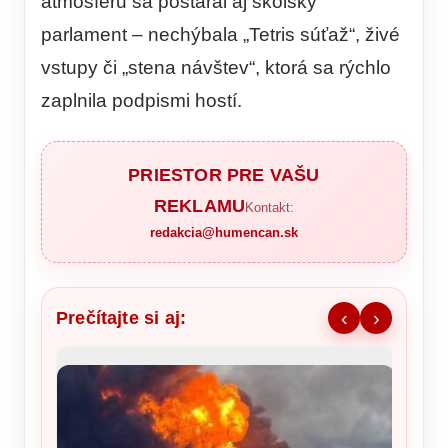
atmosféru sa postaral aj školský
parlament – nechýbala „Tetris súťaž“, živé
vstupy či „stena návštev“, ktorá sa rýchlo
zaplnila podpismi hostí.
PRIESTOR PRE VAŠU
REKLAMU
Kontakt:
redakcia@humencan.sk
Prečítajte si aj:
‹
›