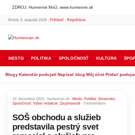
ZDROJ: Humenné MsÚ, www.humenne.sk
štvrtok, 6. augusta 2026 ·
Prihlásiť
·
Registrácia
MESTO
POLITIKA
SPOLOČNOSŤ
KULTÚRA
ŠPO
Blogy
Kalendár podujatí
Napísať blog
Môj účet
Pridať poduja
10. decembra 2025 · humencan.sk ·
Mesto
,
Politika
,
Slovensko
,
Spoločnosť
,
Výber redakcie
,
Zaujímavosti
· 0 komentárov
SOŠ obchodu a služieb
predstavila pestrý svet