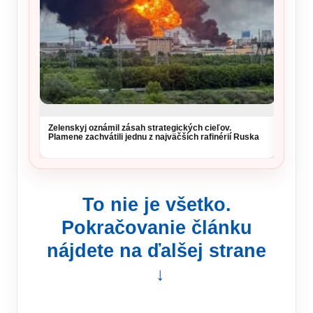
Zelenskyj oznámil zásah strategických cieľov.
Vysoké
Plamene zachvátili jednu z najväčších rafinérií Ruska
si daj
To nie je všetko.
Pokračovanie článku
nájdete na ďalšej strane
↓