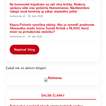
Na humenské kúpalisko sa valí vlna kritiky. Reakcia
správcu ešte viac pobúrila Humenčanov. Návštevníkov
čakajú nové kontroly aj zákaz vlastného jedla!
humencan.sk · 30. júna 2026
Kauza Polonín vyvoláva otázky. Ako ju vysvetlí prednosta
Okresného úradu Snina Tomáš Kirňak z HLASU, ktorý
mieri na primátorskú stoličku?
humencan.sk · 24. júla 2026
Napísať blog
Zatiaľ nie sú aktívni blogeri.
ĎALŠIE ČLÁNKY