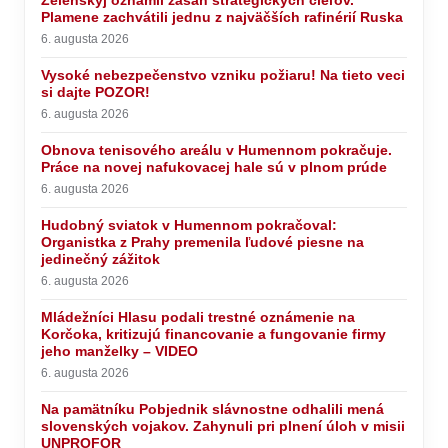
Zelenskyj oznámil zásah strategických cieľov.
Plamene zachvátili jednu z najväčších rafinérií Ruska
6. augusta 2026
Vysoké nebezpečenstvo vzniku požiaru! Na tieto veci
si dajte POZOR!
6. augusta 2026
Obnova tenisového areálu v Humennom pokračuje.
Práce na novej nafukovacej hale sú v plnom prúde
6. augusta 2026
Hudobný sviatok v Humennom pokračoval:
Organistka z Prahy premenila ľudové piesne na
jedinečný zážitok
6. augusta 2026
Mládežníci Hlasu podali trestné oznámenie na
Korčoka, kritizujú financovanie a fungovanie firmy
jeho manželky – VIDEO
6. augusta 2026
Na pamätníku Pobjednik slávnostne odhalili mená
slovenských vojakov. Zahynuli pri plnení úloh v misii
UNPROFOR