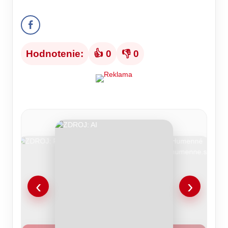
Hodnotenie:
👍 0
👎 0
‹
›