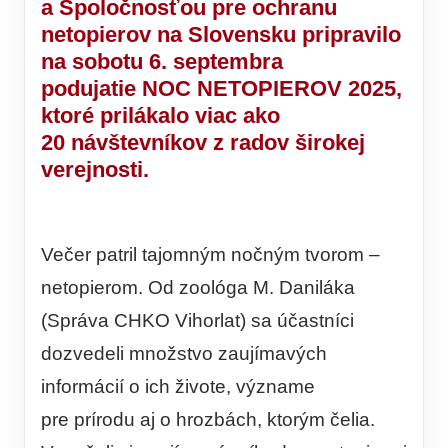
a Spoločnosťou pre ochranu
netopierov na Slovensku pripravilo
na sobotu 6. septembra
podujatie
NOC NETOPIEROV 2025
,
ktoré prilákalo viac ako
20 návštevníkov z radov širokej
verejnosti.
Večer patril tajomným nočným tvorom –
netopierom. Od zoológa M. Daniláka
(Správa CHKO Vihorlat) sa účastníci
dozvedeli množstvo zaujímavých
informácií o ich živote, význame
pre prírodu aj o hrozbách, ktorým čelia.