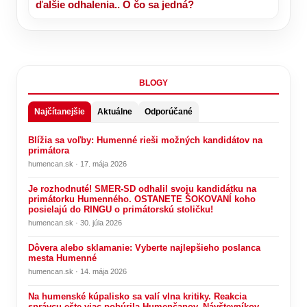
ďalšie odhalenia.. O čo sa jedná?
BLOGY
Najčítanejšie
Aktuálne
Odporúčané
Blížia sa voľby: Humenné rieši možných kandidátov na
primátora
humencan.sk · 17. mája 2026
Je rozhodnuté! SMER-SD odhalil svoju kandidátku na
primátorku Humenného. OSTANETE ŠOKOVANÍ koho
posielajú do RINGU o primátorskú stoličku!
humencan.sk · 30. júla 2026
Dôvera alebo sklamanie: Vyberte najlepšieho poslanca
mesta Humenné
humencan.sk · 14. mája 2026
Na humenské kúpalisko sa valí vlna kritiky. Reakcia
správcu ešte viac pobúrila Humenčanov. Návštevníkov