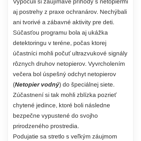
Vypočuli si zaujímavé príhody s netopiermi
aj postrehy z praxe ochranárov. Nechýbali
ani tvorivé a zábavné aktivity pre deti.
Súčasťou programu bola aj ukážka
detektoringu v teréne, počas ktorej
účastníci mohli počuť ultrazvukové signály
rôznych druhov netopierov. Vyvrcholením
večera bol úspešný odchyt netopierov
(
Netopier vodný
) do špeciálnej siete.
Zúčastnení si tak mohli zblízka pozrieť
chytené jedince, ktoré boli následne
bezpečne vypustené do svojho
prirodzeného prostredia.
Podujatie sa stretlo s veľkým záujmom