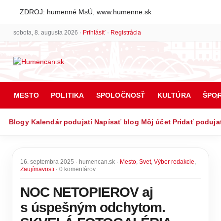
ZDROJ: humenné MsÚ, www.humenne.sk
sobota, 8. augusta 2026 ·
Prihlásiť
·
Registrácia
MESTO
POLITIKA
SPOLOČNOSŤ
KULTÚRA
ŠPO
Blogy
Kalendár podujatí
Napísať blog
Môj účet
Pridať poduja
16. septembra 2025 · humencan.sk ·
Mesto
,
Svet
,
Výber redakcie
,
Zaujímavosti
· 0 komentárov
NOC NETOPIEROV aj
s úspešným odchytom.