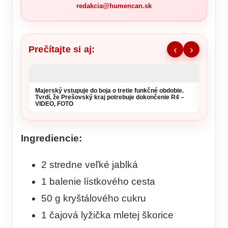
redakcia@humencan.sk
Prečítajte si aj:
‹
›
Majerský vstupuje do boja o tretie funkčné obdobie.
Po „zv
Tvrdí, že Prešovský kraj potrebuje dokončenie R4 –
EK nov
VIDEO, FOTO
ruskýc
Ingrediencie:
2 stredne veľké jablká
1 balenie lístkového cesta
50 g kryštálového cukru
1 čajová lyžička mletej škorice