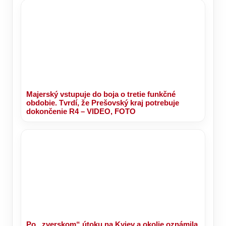
Majerský vstupuje do boja o tretie funkčné
obdobie. Tvrdí, že Prešovský kraj potrebuje
dokončenie R4 – VIDEO, FOTO
Po „zverskom“ útoku na Kyjev a okolie oznámila