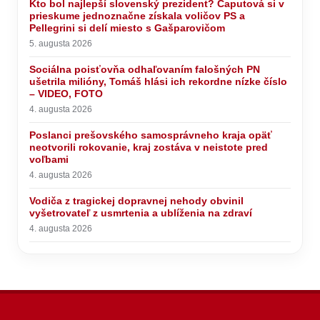
Kto bol najlepší slovenský prezident? Čaputová si v
prieskume jednoznačne získala voličov PS a
Pellegrini si delí miesto s Gašparovičom
5. augusta 2026
Sociálna poisťovňa odhaľovaním falošných PN
ušetrila milióny, Tomáš hlási ich rekordne nízke číslo
– VIDEO, FOTO
4. augusta 2026
Poslanci prešovského samosprávneho kraja opäť
neotvorili rokovanie, kraj zostáva v neistote pred
voľbami
4. augusta 2026
Vodiča z tragickej dopravnej nehody obvinil
vyšetrovateľ z usmrtenia a ublíženia na zdraví
4. augusta 2026