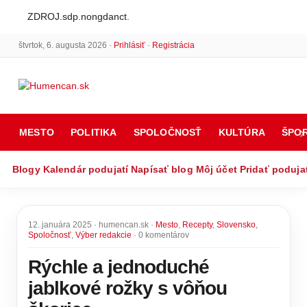
ZDROJ.sdp.nongdanct.
štvrtok, 6. augusta 2026 ·
Prihlásiť
·
Registrácia
MESTO
POLITIKA
SPOLOČNOSŤ
KULTÚRA
ŠPO
Blogy
Kalendár podujatí
Napísať blog
Môj účet
Pridať poduja
12. januára 2025 · humencan.sk ·
Mesto
,
Recepty
,
Slovensko
,
Spoločnosť
,
Výber redakcie
· 0 komentárov
Rýchle a jednoduché
jablkové rožky s vôňou