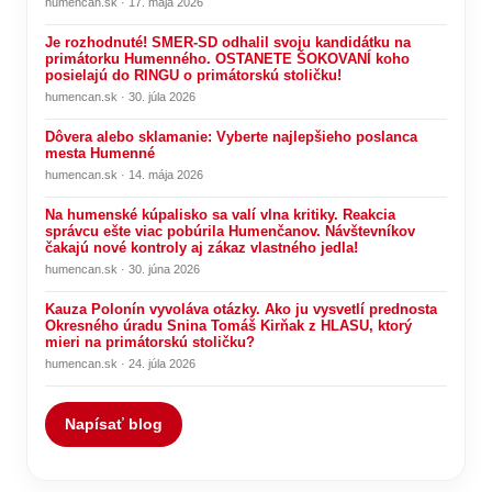
humencan.sk · 17. mája 2026
Je rozhodnuté! SMER-SD odhalil svoju kandidátku na
primátorku Humenného. OSTANETE ŠOKOVANÍ koho
posielajú do RINGU o primátorskú stoličku!
humencan.sk · 30. júla 2026
Dôvera alebo sklamanie: Vyberte najlepšieho poslanca
mesta Humenné
humencan.sk · 14. mája 2026
Na humenské kúpalisko sa valí vlna kritiky. Reakcia
správcu ešte viac pobúrila Humenčanov. Návštevníkov
čakajú nové kontroly aj zákaz vlastného jedla!
humencan.sk · 30. júna 2026
Kauza Polonín vyvoláva otázky. Ako ju vysvetlí prednosta
Okresného úradu Snina Tomáš Kirňak z HLASU, ktorý
mieri na primátorskú stoličku?
humencan.sk · 24. júla 2026
Napísať blog