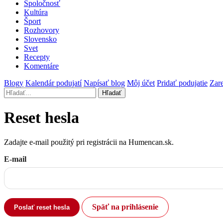
Spoločnosť
Kultúra
Šport
Rozhovory
Slovensko
Svet
Recepty
Komentáre
Blogy
Kalendár podujatí
Napísať blog
Môj účet
Pridať podujatie
Zare
Hľadať
Reset hesla
Zadajte e-mail použitý pri registrácii na Humencan.sk.
E-mail
Späť na prihlásenie
Poslať reset hesla