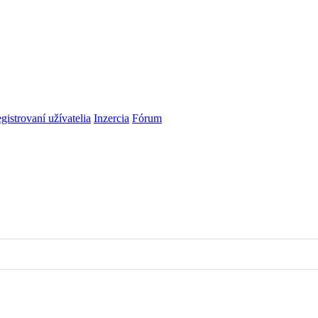
gistrovaní užívatelia
Inzercia
Fórum