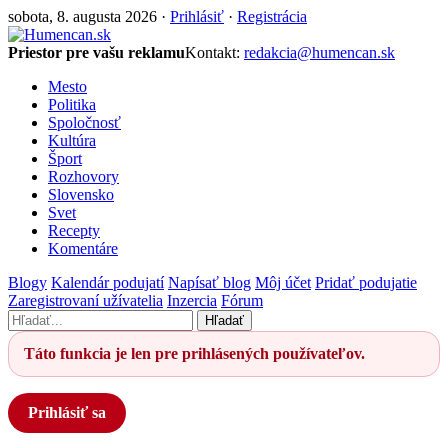
sobota, 8. augusta 2026 ·
Prihlásiť
·
Registrácia
Priestor pre vašu reklamu
Kontakt:
redakcia@humencan.sk
Mesto
Politika
Spoločnosť
Kultúra
Šport
Rozhovory
Slovensko
Svet
Recepty
Komentáre
Blogy
Kalendár podujatí
Napísať blog
Môj účet
Pridať podujatie
Zaregistrovaní užívatelia
Inzercia
Fórum
Hľadať
Táto funkcia je len pre prihlásených používateľov.
Prihlásiť sa