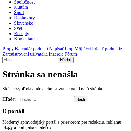
Spoločnosť
Kultúra
Šport
Rozhovory
Slovensko
Svet
Recepty
Komentáre
Blogy
Kalendár podujatí
Napísať blog
Môj účet
Pridať podujatie
Zaregistrovaní užívatelia
Inzercia
Fórum
Hľadať
Stránka sa nenašla
Skúste vyhľadávanie alebo sa vráťte na hlavnú stránku.
Hľadať:
O portáli
Moderný spravodajský portál s priestorom pre redakciu, reklamu,
blogy a podujatia čitateľov.