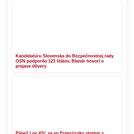
Kandidatúru Slovenska do Bezpečnostnej rady
OSN podporilo 123 štátov, Blanár hovorí o
prejave dôvery
Pápež Lev XIV. sa vo Francúzsku stretne s