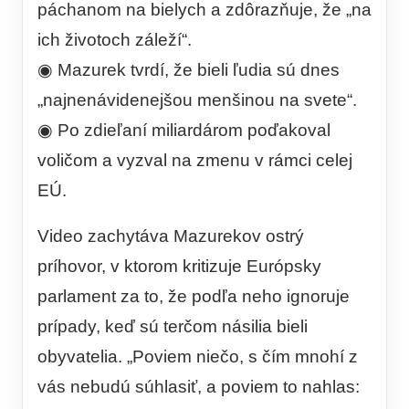
páchanom na bielych a zdôrazňuje, že „na
ich životoch záleží“.
◉ Mazurek tvrdí, že bieli ľudia sú dnes
„najnenávidenejšou menšinou na svete“.
◉ Po zdieľaní miliardárom poďakoval
voličom a vyzval na zmenu v rámci celej
EÚ.
Video zachytáva Mazurekov ostrý
príhovor, v ktorom kritizuje Európsky
parlament za to, že podľa neho ignoruje
prípady, keď sú terčom násilia bieli
obyvatelia. „Poviem niečo, s čím mnohí z
vás nebudú súhlasiť, a poviem to nahlas: