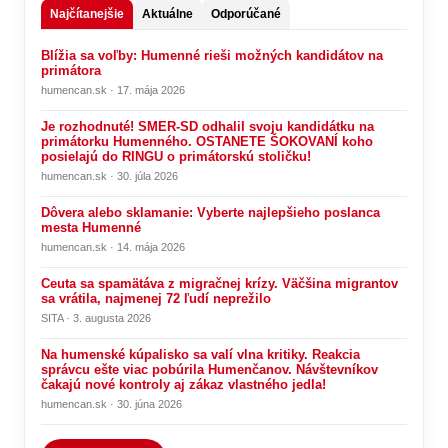
Najčítanejšie
Aktuálne
Odporúčané
Blížia sa voľby: Humenné rieši možných kandidátov na
primátora
humencan.sk · 17. mája 2026
Je rozhodnuté! SMER-SD odhalil svoju kandidátku na
primátorku Humenného. OSTANETE ŠOKOVANÍ koho
posielajú do RINGU o primátorskú stoličku!
humencan.sk · 30. júla 2026
Dôvera alebo sklamanie: Vyberte najlepšieho poslanca
mesta Humenné
humencan.sk · 14. mája 2026
Ceuta sa spamätáva z migračnej krízy. Väčšina migrantov
sa vrátila, najmenej 72 ľudí neprežilo
SITA · 3. augusta 2026
Na humenské kúpalisko sa valí vlna kritiky. Reakcia
správcu ešte viac pobúrila Humenčanov. Návštevníkov
čakajú nové kontroly aj zákaz vlastného jedla!
humencan.sk · 30. júna 2026