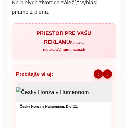
Na bielych životoch záleží,“ vyhlásil
priamo z pléna.
PRIESTOR PRE VAŠU
REKLAMU
Kontakt:
redakcia@humencan.sk
Prečítajte si aj:
‹
›
Ronald
šou v 
Český Honza v Humennom: Diel 11.