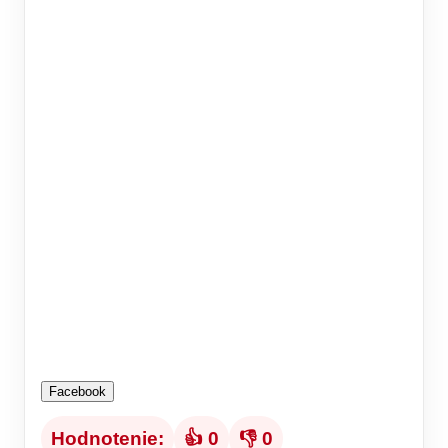
Facebook
Hodnotenie:
👍 0
👎 0