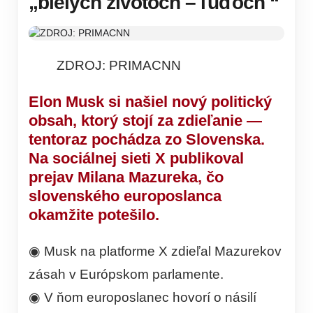
„bielych životoch – ľuďoch “
ZDROJ: PRIMACNN
Elon Musk si našiel nový politický
obsah, ktorý stojí za zdieľanie —
tentoraz pochádza zo Slovenska.
Na sociálnej sieti X publikoval
prejav Milana Mazureka, čo
slovenského europoslanca
okamžite potešilo.
◉ Musk na platforme X zdieľal Mazurekov
zásah v Európskom parlamente.
◉ V ňom europoslanec hovorí o násilí