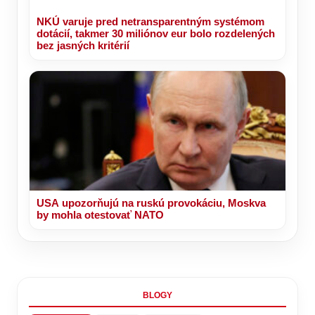
NKÚ varuje pred netransparentným systémom
dotácií, takmer 30 miliónov eur bolo rozdelených
bez jasných kritérií
USA upozorňujú na ruskú provokáciu, Moskva
by mohla otestovať NATO
BLOGY