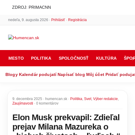
ZDROJ: PRIMACNN
nedeľa, 9. augusta 2026 ·
Prihlásiť
·
Registrácia
MESTO
POLITIKA
SPOLOČNOSŤ
KULTÚRA
ŠPO
Blogy
Kalendár podujatí
Napísať blog
Môj účet
Pridať poduja
9. decembra 2025 · humencan.sk ·
Politika
,
Svet
,
Výber redakcie
,
Zaujímavosti
· 0 komentárov
Elon Musk prekvapil: Zdieľal
prejav Milana Mazureka o