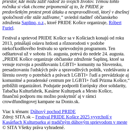
priestor, kde môžu zažiť radosť zo svojich životov. Témou tohto
ročníka si však chceme pripomenúť aj to, že PRIDE je
predovšetkým protest proti útlaku a nespravodlivosti, ktorý v dnešnej
spoločnosti ešte stále zažívame,“
uviedol riaditeľ občianskeho
združenia
Saplinq, o.z
., ktoré PRIDE Košice organizuje,
Róbert
Furiel
.
Festival a sprievod PRIDE Košice sa v Košiciach konajú od roku
2013, prinášajú oslavu hrdosti a rôznorodosti v podobe
niekoľkodňového festivalu so sprievodným programom. Ten
odštartoval už v sobotu 16. augusta, potrvá do nedele 24. augusta.
„PRIDE Košice organizuje občianske združenie Saplinq, ktoré sa
venuje rozvoju a posilňovaniu LGBTI+ komunity na Slovensku,
presadzovaniu ľudských práv a spravodlivých politík, vzdelávaniu a
šíreniu osvety o potrebách a právach LGBTI+ ľudí a prevádzkuje aj
komunitné a poradenské centrum pre LGBTI+ ľudí Prizma Košice,“
priblížili organizátori. Podujatie podporili Európsky zbor solidarity,
Tabačka Kulturfabrik, Kasárne Kulturpark a Mesto Košice,
finančnú podporu mu možno poskytnúť aj v rámci
crowdfundingovej kampane na Donio.sk.
Viac k témam:
Dúhový pochod PRIDE
Zdroj: SITA.sk –
Festival PRIDE Košice 2025 vyvrcholí v
Kasárňach Kulturparku aj tradičným dúhovým sprievodom v meste
© SITA Všetky práva vyhradené.