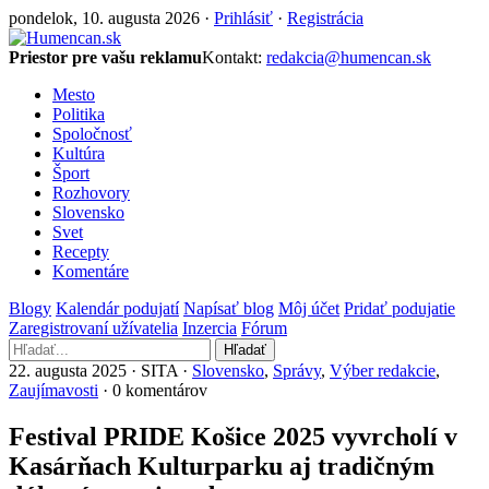
pondelok, 10. augusta 2026 ·
Prihlásiť
·
Registrácia
Priestor pre vašu reklamu
Kontakt:
redakcia@humencan.sk
Mesto
Politika
Spoločnosť
Kultúra
Šport
Rozhovory
Slovensko
Svet
Recepty
Komentáre
Blogy
Kalendár podujatí
Napísať blog
Môj účet
Pridať podujatie
Zaregistrovaní užívatelia
Inzercia
Fórum
Hľadať
22. augusta 2025 · SITA ·
Slovensko
,
Správy
,
Výber redakcie
,
Zaujímavosti
· 0 komentárov
Festival PRIDE Košice 2025 vyvrcholí v
Kasárňach Kulturparku aj tradičným