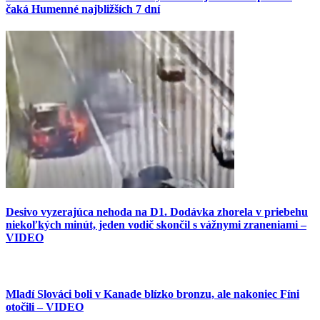
čaká Humenné najbližších 7 dní
Desivo vyzerajúca nehoda na D1. Dodávka zhorela v priebehu
niekoľkých minút, jeden vodič skončil s vážnymi zraneniami –
VIDEO
Mladí Slováci boli v Kanade blízko bronzu, ale nakoniec Fíni
otočili – VIDEO