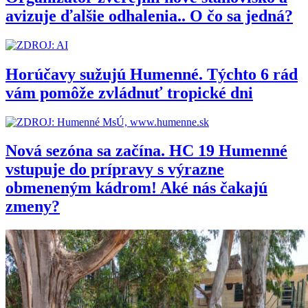
avizuje ďalšie odhalenia.. O čo sa jedná?
Horúčavy sužujú Humenné. Týchto 6 rád
vám pomôže zvládnuť tropické dni
Nová sezóna sa začína. HC 19 Humenné
vstupuje do prípravy s výrazne
obmeneným kádrom! Aké nás čakajú
zmeny?