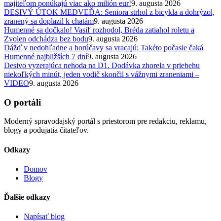
majiteľom ponúkajú viac ako milión eur!
9. augusta 2026
DESIVÝ ÚTOK MEDVEĎA: Seniora strhol z bicykla a dohrýzol,
zranený sa doplazil k chatám
9. augusta 2026
Humenné sa dočkalo! Vasiľ rozhodol, Bréda zatiahol roletu a
Zvolen odchádza bez bodu
9. augusta 2026
Dážď v nedohľadne a horúčavy sa vracajú: Takéto počasie čaká
Humenné najbližších 7 dní
9. augusta 2026
Desivo vyzerajúca nehoda na D1. Dodávka zhorela v priebehu
niekoľkých minút, jeden vodič skončil s vážnymi zraneniami –
VIDEO
9. augusta 2026
O portáli
Moderný spravodajský portál s priestorom pre redakciu, reklamu,
blogy a podujatia čitateľov.
Odkazy
Domov
Blogy
Ďalšie odkazy
Napísať blog