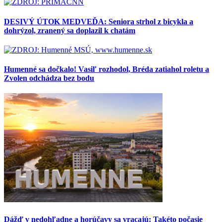
DESIVÝ ÚTOK MEDVEĎA: Seniora strhol z bicykla a
dohrýzol, zranený sa doplazil k chatám
Humenné sa dočkalo! Vasiľ rozhodol, Bréda zatiahol roletu a
Zvolen odchádza bez bodu
Dážď v nedohľadne a horúčavy sa vracajú: Takéto počasie