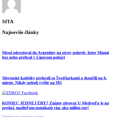
SITA
Najnovšie články
Messi odcestoval do Argentíny na otcov pohreb. Inter Miami
bez neho prehral v Ligovom pohári
Slovenské kadetky prehrali so Švajčiarkami a skončili na 6.
mieste. Nikdy neboli vyššie na MS
KONIEC JEDNEJ ÉRY? Známy pivovar U Medveďa je na
predaj, majiteľom ponúkajú viac ako milión eur!