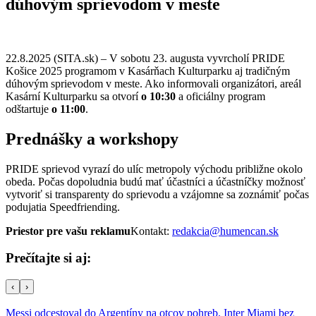
dúhovým sprievodom v meste
22.8.2025 (SITA.sk) – V sobotu 23. augusta vyvrcholí PRIDE
Košice 2025 programom v Kasárňach Kulturparku aj tradičným
dúhovým sprievodom v meste. Ako informovali organizátori, areál
Kasární Kulturparku sa otvorí
o 10:30
a oficiálny program
odštartuje
o 11:00
.
Prednášky a workshopy
PRIDE sprievod vyrazí do ulíc metropoly východu približne okolo
obeda. Počas dopoludnia budú mať účastníci a účastníčky možnosť
vytvoriť si transparenty do sprievodu a vzájomne sa zoznámiť počas
podujatia Speedfriending.
Priestor pre vašu reklamu
Kontakt:
redakcia@humencan.sk
Prečítajte si aj:
‹
›
Messi odcestoval do Argentíny na otcov pohreb. Inter Miami bez