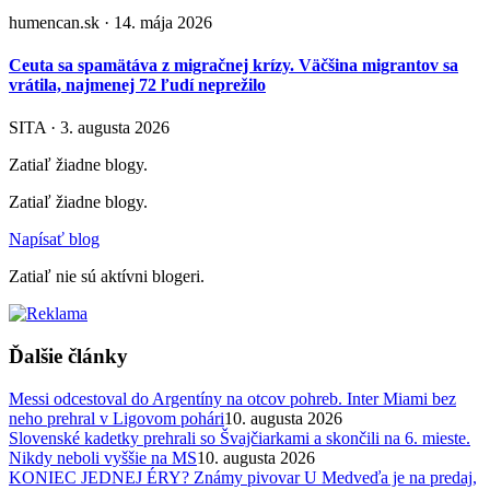
humencan.sk · 14. mája 2026
Ceuta sa spamätáva z migračnej krízy. Väčšina migrantov sa
vrátila, najmenej 72 ľudí neprežilo
SITA · 3. augusta 2026
Zatiaľ žiadne blogy.
Zatiaľ žiadne blogy.
Napísať blog
Zatiaľ nie sú aktívni blogeri.
Ďalšie články
Messi odcestoval do Argentíny na otcov pohreb. Inter Miami bez
neho prehral v Ligovom pohári
10. augusta 2026
Slovenské kadetky prehrali so Švajčiarkami a skončili na 6. mieste.
Nikdy neboli vyššie na MS
10. augusta 2026
KONIEC JEDNEJ ÉRY? Známy pivovar U Medveďa je na predaj,