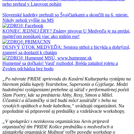
neho prehral v Ligovom pohári
Slovenské kadetky prehrali so Švajčiarkami a skončili na 6. mieste.
Nikdy neboli vyššie na MS
KONIEC JEDNEJ ÉRY? Známy pivovar U Medveďa je na predaj,
majiteľom ponúkajú viac ako milión eur!
DESIVÝ ÚTOK MEDVEĎA: Seniora strhol z bicykla a dohrýzol,
zranený sa doplazil k chatám
Humenné sa dočkalo! Vasiľ rozhodol, Bréda zatiahol roletu a
Zvolen odchádza bez bodu
„Po návrate PRIDE sprievodu do Kasární Kulturparku vystúpia na
hlavnom pódiu kapely Yearsbelow, Supersonix a GypSurge. Medzi
hudobnými vystúpeniami prebehne aj súťaž v performatívnej poézii
Slam Poetry, kde sa predstavia Abby, Rexy, Simon a Mišel.
Účastníci a účastníčky si tiež budú môcť zasúťažiť v behu na
vysokých opätkoch a hode kabelkou,“
uvádzajú organizátori. Na
popoludnie sú pripravené aj prednášky a vzdelávacie workshopy.
„V spolupráci s neziskovou organizáciou Aevis pripravil
organizačný tím PRIDE Košice prednášku o medveďoch a
zástupkyňa organizácie Možnosť voľby povedie workshop o