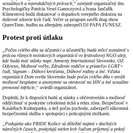
sexuálnych a reprodukčných právach,“
ozrejmil organizačný tím.
Psychologičky Patrícia Vesel Ganoczyová a Ivana Jančařík
Klimentová budú diskutovať o dopadoch verejného diskurzu na
duševné zdravie kvír ľudí. Večer sa program zavŕši drag show
QueerTime, hudbu na afterpárty zabezpečí DJ PAPA FUNESZ.
Protest proti útlaku
„Počas celého dňa sa účastníci a účastníčky budú môcť zoznámiť s
prácou rôznych neziskových organizácií vo festivalovej NGO aleji,
kde budú mať stánky napr. Amnesty International Slovensko, OZ
Odyseus, Možnosť voľby, Združenie rodičov a priateľov LGBT+
ľudí, Signum – Dúhoví kresťania, Dúhové rodiny a iné. Vďaka
organizácii Dom svetla Slovensko bude počas celého dňa v areáli
možnosť bezplatne a anonymne sa otestovať na HIV a iné sexuálne
prenosné infekcie,“
uviedli organizátori.
Doplnili, že k dispozícii budú aj stánky s občerstvením a možnosť
oddýchnuť si poskytne celodenná tichá a relax zóna. Bezpečnosť v
Kasárňach Kulturparku, a tiež počas pochodu, zabezpečí súkromná
bezpečnostná služba v spolupráci s policajnými zložkami.
„Podujatia ako PRIDE Košice sú dôležité najmä v dnešných
náročných časoch, poskytujú nielen kvír ľuďom príjemný a pekný