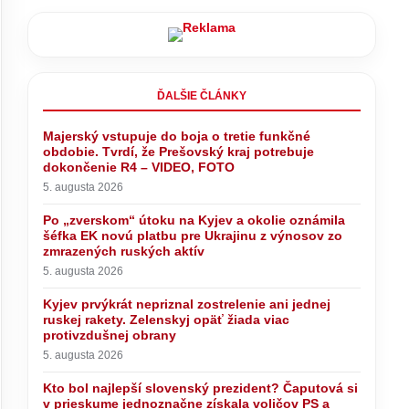
ĎALŠIE ČLÁNKY
Majerský vstupuje do boja o tretie funkčné
obdobie. Tvrdí, že Prešovský kraj potrebuje
Sociálna poisťovňa odhaľovaním
 prieskume
falošných PN ušetrila milióny, Tomáš
dokončenie R4 – VIDEO, FOTO
ov PS a
hlási ich rekordne nízke číslo –
5. augusta 2026
VIDEO, FOTO
Po „zverskom“ útoku na Kyjev a okolie oznámila
šéfka EK novú platbu pre Ukrajinu z výnosov zo
zmrazených ruských aktív
5. augusta 2026
Kyjev prvýkrát nepriznal zostrelenie ani jednej
ruskej rakety. Zelenskyj opäť žiada viac
protivzdušnej obrany
5. augusta 2026
Kto bol najlepší slovenský prezident? Čaputová si
v prieskume jednoznačne získala voličov PS a