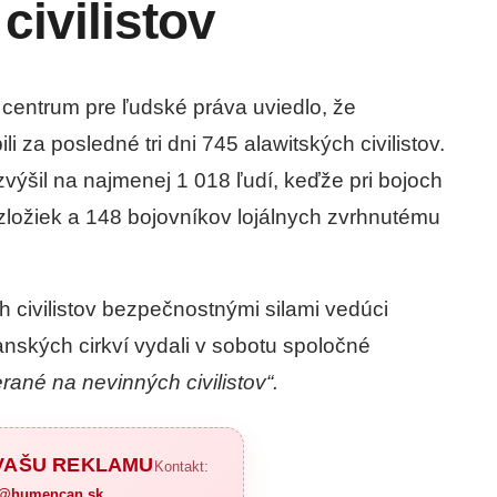
civilistov
 centrum pre ľudské práva uviedlo, že
 za posledné tri dni 745 alawitských civilistov.
zvýšil na najmenej 1 018 ľudí, keďže pri bojoch
ložiek a 148 bojovníkov lojálnych zvrhnutému
 civilistov bezpečnostnými silami vedúci
anských cirkví vydali v sobotu spoločné
ané na nevinných civilistov“.
 VAŠU REKLAMU
Kontakt:
a@humencan.sk