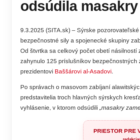
odsúdila masakry 
9.3.2025 (SITA.sk) – Sýrske pozorovateľské
bezpečnostné sily a spojenecké skupiny zabili
Od štvrtka sa celkový počet obetí násilností 
zahynulo 125 príslušníkov bezpečnostných z
prezidentovi
Baššárovi al-Asadovi
.
Po správach o masovom zabíjaní alawitských
predstavitelia troch hlavných sýrskych kresť
vyhlásenie, v ktorom odsúdili
„masakry zamer
PRIESTOR PRE
redakci