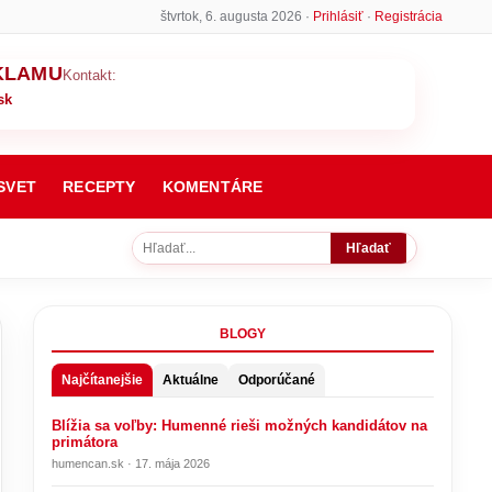
štvrtok, 6. augusta 2026 ·
Prihlásiť
·
Registrácia
KLAMU
Kontakt:
sk
SVET
RECEPTY
KOMENTÁRE
Hľadať
BLOGY
Najčítanejšie
Aktuálne
Odporúčané
Blížia sa voľby: Humenné rieši možných kandidátov na
primátora
humencan.sk · 17. mája 2026