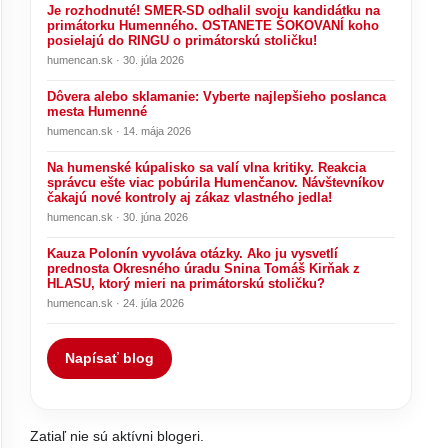
Je rozhodnuté! SMER-SD odhalil svoju kandidátku na
primátorku Humenného. OSTANETE ŠOKOVANÍ koho
posielajú do RINGU o primátorskú stoličku!
humencan.sk · 30. júla 2026
Dôvera alebo sklamanie: Vyberte najlepšieho poslanca
mesta Humenné
humencan.sk · 14. mája 2026
Na humenské kúpalisko sa valí vlna kritiky. Reakcia
správcu ešte viac pobúrila Humenčanov. Návštevníkov
čakajú nové kontroly aj zákaz vlastného jedla!
humencan.sk · 30. júna 2026
Kauza Polonín vyvoláva otázky. Ako ju vysvetlí
prednosta Okresného úradu Snina Tomáš Kirňak z
HLASU, ktorý mieri na primátorskú stoličku?
humencan.sk · 24. júla 2026
Napísať blog
Zatiaľ nie sú aktívni blogeri.