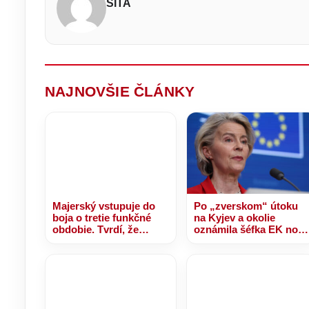
SITA
ká
če
Š
o
ro
T
Ak
mi
k
d
Ki
ča
kr
po
dá
H
z
d
vý
kt
o
na
pr
pr
st
st
NAJNOVŠIE ČLÁNKY
Majerský vstupuje do
Po „zverskom“ útoku
boja o tretie funkčné
na Kyjev a okolie
obdobie. Tvrdí, že
oznámila šéfka EK nov
Prešovský kraj
platbu pre Ukrajinu z
potrebuje dokončenie
výnosov zo
R4 – VIDEO, FOTO
zmrazených ruských
aktív