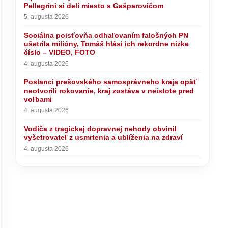
Pellegrini si delí miesto s Gašparovičom
5. augusta 2026
Sociálna poisťovňa odhaľovaním falošných PN
ušetrila milióny, Tomáš hlási ich rekordne nízke
číslo – VIDEO, FOTO
4. augusta 2026
Poslanci prešovského samosprávneho kraja opäť
neotvorili rokovanie, kraj zostáva v neistote pred
voľbami
4. augusta 2026
Vodiča z tragickej dopravnej nehody obvinil
vyšetrovateľ z usmrtenia a ublíženia na zdraví
4. augusta 2026