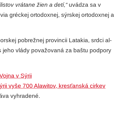
stov vrátane žien a detí,“
uvádza sa v
via gréckej ortodoxnej, sýrskej ortodoxnej a
kej pobrežnej provincii Latakia, srdci al-
s jeho vlády považovaná za baštu podpory
Vojna v Sýrii
ýrii vyše 700 Alawitov, kresťanská cirkev
áva vyhradené.