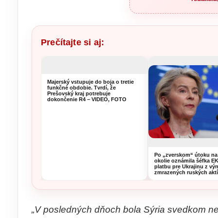
Prečítajte si aj:
Majerský vstupuje do boja o tretie
funkčné obdobie. Tvrdí, že
Prešovský kraj potrebuje
dokončenie R4 – VIDEO, FOTO
Po „zverskom“ útoku na
okolie oznámila šéfka E
platbu pre Ukrajinu z vý
zmrazených ruských akt
„V posledných dňoch bola Sýria svedkom nebe