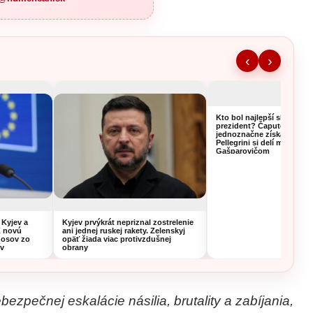
‹
›
Kto bol najlepší slovenský
prezident? Čaputová si v
jednoznačne získala volič
Pellegrini si delí miesto s
Gašparovičom
 Kyjev a
Kyjev prvýkrát nepriznal zostrelenie
K novú
ani jednej ruskej rakety. Zelenskyj
nosov zo
opäť žiada viac protivzdušnej
ív
obrany
zpečnej eskalácie násilia, brutality a zabíjania,