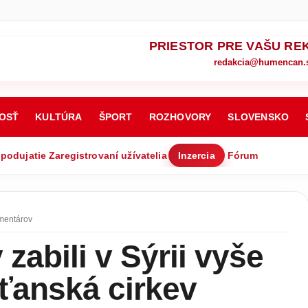
PRIESTOR PRE VAŠU RE
redakcia@humencan.
OSŤ
KULTÚRA
ŠPORT
ROZHOVORY
SLOVENSKO
 podujatie
Zaregistrovaní užívatelia
Inzercia
Fórum
mentárov
zabili v Sýrii vyše
sťanská cirkev