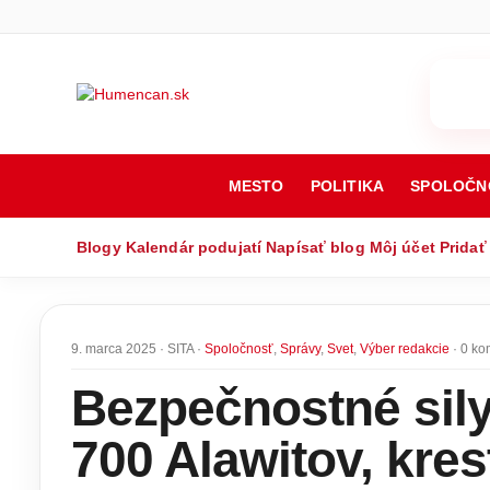
MESTO
POLITIKA
SPOLOČN
Blogy
Kalendár podujatí
Napísať blog
Môj účet
Pridať
9. marca 2025 · SITA ·
Spoločnosť
,
Správy
,
Svet
,
Výber redakcie
· 0 ko
Bezpečnostné sily 
700 Alawitov, kre