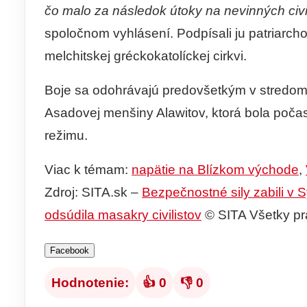
čo malo za následok útoky na nevinných civili
spoločnom vyhlásení. Podpísali ju patriarcho
melchitskej gréckokatolíckej cirkvi.
Boje sa odohrávajú predovšetkým v stredomors
Asadovej menšiny Alawitov, ktorá bola poča
režimu.
Viac k témam:
napätie na Blízkom východe
,
Zdroj: SITA.sk –
Bezpečnostné sily zabili v S
odsúdila masakry civilistov
© SITA Všetky pr
Facebook
Hodnotenie:
👍 0
👎 0