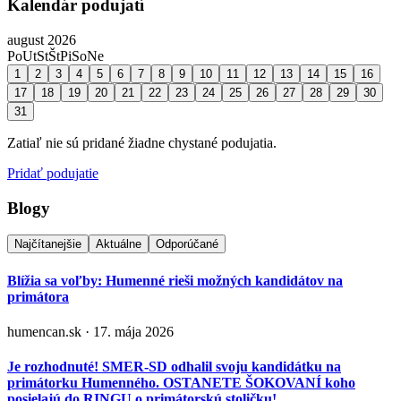
Kalendár podujatí
august 2026
Po
Ut
St
Št
Pi
So
Ne
1
2
3
4
5
6
7
8
9
10
11
12
13
14
15
16
17
18
19
20
21
22
23
24
25
26
27
28
29
30
31
Zatiaľ nie sú pridané žiadne chystané podujatia.
Pridať podujatie
Blogy
Najčítanejšie
Aktuálne
Odporúčané
Blížia sa voľby: Humenné rieši možných kandidátov na
primátora
humencan.sk · 17. mája 2026
Je rozhodnuté! SMER-SD odhalil svoju kandidátku na
primátorku Humenného. OSTANETE ŠOKOVANÍ koho
posielajú do RINGU o primátorskú stoličku!