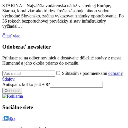
STARINA – Najväčšia vodárenská nádrž v strednej Európe,
Starina, ktorá viac ako tri desaťročia zásobuje pitnou vodou
východné Slovensko, začína vykazovať známky opotrebovania. Po
36 rokoch bezporuchovej prevádzky si stav infraštruktúry
vyžiadal…
Čítať viac
Odoberať newsletter
Prihláste sa na odber noviniek a dostávajte dôležité správy z mesta
Humenné a jeho okolia priamo do e-mailu.
Súhlasím s podmienkami
ochrany
údajov
.
Antispam: koľko je 4 + 8?
Odoberať
Sociálne siete
f
◎
♪