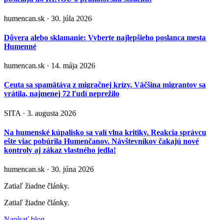
humencan.sk · 30. júla 2026
Dôvera alebo sklamanie: Vyberte najlepšieho poslanca mesta
Humenné
humencan.sk · 14. mája 2026
Ceuta sa spamätáva z migračnej krízy. Väčšina migrantov sa
vrátila, najmenej 72 ľudí neprežilo
SITA · 3. augusta 2026
Na humenské kúpalisko sa valí vlna kritiky. Reakcia správcu
ešte viac pobúrila Humenčanov. Návštevníkov čakajú nové
kontroly aj zákaz vlastného jedla!
humencan.sk · 30. júna 2026
Zatiaľ žiadne články.
Zatiaľ žiadne články.
Napísať blog