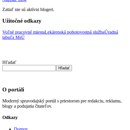
Zatiaľ nie sú aktívni blogeri.
Užitočné odkazy
Voľné pracovné miesta
Lekárenská pohotovostná služba
Úradná
tabuľa MsÚ
Hľadať
Hľadať
O portáli
Moderný spravodajský portál s priestorom pre redakciu, reklamu,
blogy a podujatia čitateľov.
Odkazy
Domov