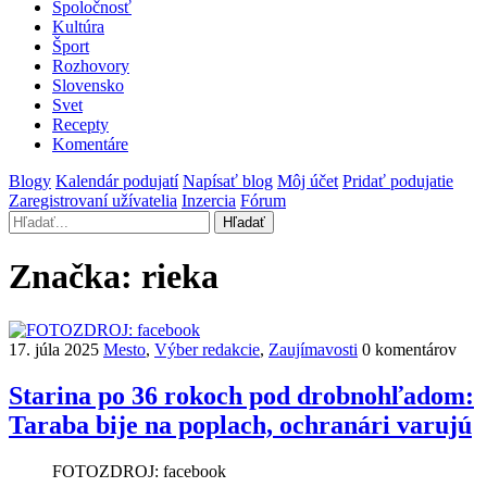
Spoločnosť
Kultúra
Šport
Rozhovory
Slovensko
Svet
Recepty
Komentáre
Blogy
Kalendár podujatí
Napísať blog
Môj účet
Pridať podujatie
Zaregistrovaní užívatelia
Inzercia
Fórum
Hľadať
Značka:
rieka
17. júla 2025
Mesto
,
Výber redakcie
,
Zaujímavosti
0 komentárov
Starina po 36 rokoch pod drobnohľadom:
Taraba bije na poplach, ochranári varujú
FOTOZDROJ: facebook