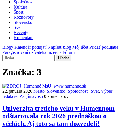
Spoločnosť
Kultúra
Šport
Rozhovory
Slovensko
Svet
Recepty
Komentáre
Blogy
Kalendár podujatí
Napísať blog
Môj účet
Pridať podujatie
Zaregistrovaní užívatelia
Inzercia
Fórum
Hľadať
Značka:
3
22. januára 2026
Mesto
,
Slovensko
,
Spoločnosť
,
Svet
,
Výber
redakcie
,
Zaujímavosti
0 komentárov
Univerzita tretieho veku v Humennom
odštartovala rok 2026 prednáškou o
včelách. Aj toto sa tam dozvedeli!