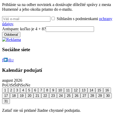
Prihláste sa na odber noviniek a dostávajte dôležité správy z mesta
Humenné a jeho okolia priamo do e-mailu.
Súhlasím s podmienkami
ochrany
údajov
.
Antispam: koľko je 4 + 8?
Odoberať
Sociálne siete
f
◎
♪
Kalendár podujatí
august 2026
Po
Ut
St
Št
Pi
So
Ne
1
2
3
4
5
6
7
8
9
10
11
12
13
14
15
16
17
18
19
20
21
22
23
24
25
26
27
28
29
30
31
Zatiaľ nie sú pridané žiadne chystané podujatia.