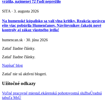
vrátila, najmenej 72 ľudí neprežilo
SITA · 3. augusta 2026
Na humenské kúpalisko sa valí vlna kritiky. Reakcia správcu
ešte viac pobúrila Humenčanov. Návštevníkov čakajú nové
kontroly aj zákaz vlastného jedla!
humencan.sk · 30. júna 2026
Zatiaľ žiadne články.
Zatiaľ žiadne články.
Napísať blog
Zatiaľ nie sú aktívni blogeri.
Užitočné odkazy
Voľné pracovné miesta
Lekárenská pohotovostná služba
Úradná
tabuľa MsÚ