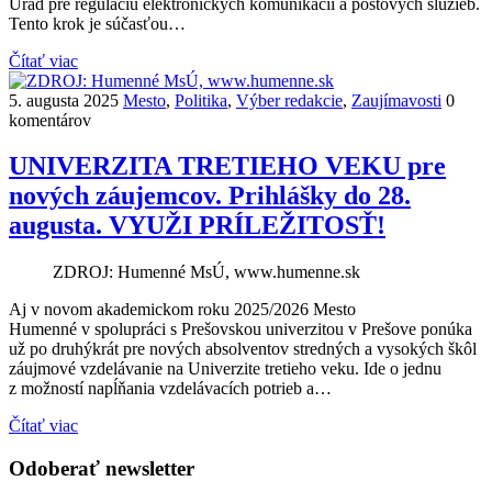
Úrad pre reguláciu elektronických komunikácií a poštových služieb.
Tento krok je súčasťou…
Čítať viac
5. augusta 2025
Mesto
,
Politika
,
Výber redakcie
,
Zaujímavosti
0
komentárov
UNIVERZITA TRETIEHO VEKU pre
nových záujemcov. Prihlášky do 28.
augusta. VYUŽI PRÍLEŽITOSŤ!
ZDROJ: Humenné MsÚ, www.humenne.sk
Aj v novom akademickom roku 2025/2026 Mesto
Humenné v spolupráci s Prešovskou univerzitou v Prešove ponúka
už po druhýkrát pre nových absolventov stredných a vysokých škôl
záujmové vzdelávanie na Univerzite tretieho veku. Ide o jednu
z možností napĺňania vzdelávacích potrieb a…
Čítať viac
Odoberať newsletter