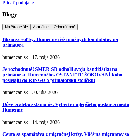
Pridať podujatie
Blogy
Najčítanejšie
Aktuálne
Odporúčané
Blížia sa voľby: Humenné rieši možných kandidátov na
primátora
humencan.sk · 17. mája 2026
Je rozhodnuté! SMER-SD odhalil svoju kandidátku na
primátorku Humenného. OSTANETE ŠOKOVANÍ koho
posielajú do RINGU o primátorskú stoličku!
humencan.sk · 30. júla 2026
Dôvera alebo sklamanie: Vyberte najlepšieho poslanca mesta
Humenné
humencan.sk · 14. mája 2026
Ceuta sa spamätáva z migračnej krízy. Väčšina migrantov sa