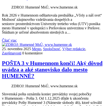
ZDROJ: Humenné MsÚ, www.humenne.sk
Rok 2026 v Humennom odštartovala prednáška „Včely a náš svet“
Možnosť záujmového vzdelávania dospelých a
seniorov prostredníctvom Univerzity tretieho veku (UTV) ponúka
mesto Humenné v spolupráci s Prešovskou univerzitou v Prešove.
Štúdium je určené absolventom stredných a…
Čítať viac
25. novembra 2025
Mesto
,
Spoločnosť
,
Výber redakcie
,
Zaujímavosti
0 komentárov
POŠTA 3 v Humennom končí! Aký dôvod
uvádza a aké stanovisko dalo mesto
HUMENNÉ?
ZDROJ: Humenné MsÚ, www.humenne.sk
Slovenská pošta oznámila koniec prevádzky svojej pobočky
v Humennom – Pošta 3. Od 1.12.2025 dôjde k ukončeniu
prevádzky Pošty Humenné 3 (Námestie slobody 46), ktoré schválil