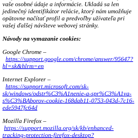
vaše osobné údaje a informácie. Ukladá sa len
jedinečný identifikátor relácie, ktorý nám umožňuje
opätovne načítať profil a predvoľby užívateľa pri
vašej ďalšej návšteve webovej stránky.
Návody na vymazanie cookies:
Google Chrome –
https://support.google.com/chrome/answer/95647?
hl=sk&hlrm=en
Internet Explorer –
https://support.microsoft.com/sk-
sk/windows/odstr%C3%A1nenie-a-spr%C3%A1va-
s%C3%BAborov-cookie-168dab11-0753-043d-7c16-
ede5947fc64d
Mozilla Firefox –
https://support.mozilla.org/sk/kb/enhanced-
tracking-protection-firefox-desktop?