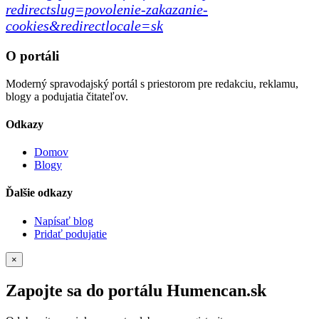
redirectslug=povolenie-zakazanie-
cookies&redirectlocale=sk
O portáli
Moderný spravodajský portál s priestorom pre redakciu, reklamu,
blogy a podujatia čitateľov.
Odkazy
Domov
Blogy
Ďalšie odkazy
Napísať blog
Pridať podujatie
×
Zapojte sa do portálu Humencan.sk