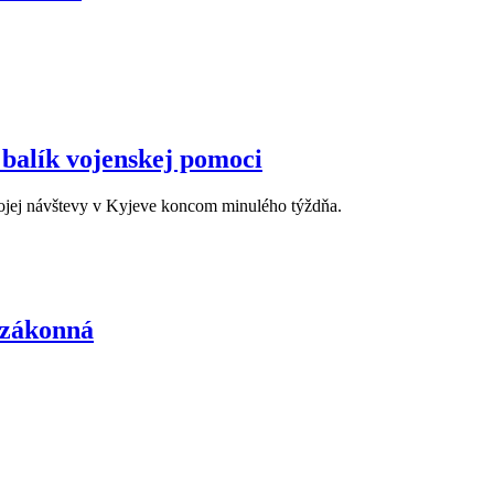
 balík vojenskej pomoci
svojej návštevy v Kyjeve koncom minulého týždňa.
nezákonná