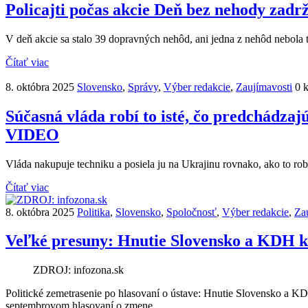
Policajti počas akcie Deň bez nehody zadr
V deň akcie sa stalo 39 dopravných nehôd, ani jedna z nehôd nebola t
Čítať viac
8. októbra 2025
Slovensko
,
Správy
,
Výber redakcie
,
Zaujímavosti
0 
Súčasná vláda robí to isté, čo predchádz
VIDEO
Vláda nakupuje techniku a posiela ju na Ukrajinu rovnako, ako to rob
Čítať viac
8. októbra 2025
Politika
,
Slovensko
,
Spoločnosť
,
Výber redakcie
,
Za
Veľké presuny: Hnutie Slovensko a KDH kl
ZDROJ: infozona.sk
Politické zemetrasenie po hlasovaní o ústave: Hnutie Slovensko a KD
septembrovom hlasovaní o zmene…