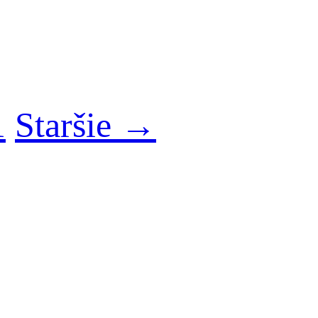
1
Staršie →