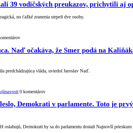
žali 39 vodičských preukazov, prichytili aj
ragická, no ťažké zranenia utrpeli dve osoby.
komentárov
ajúca. Naď očakáva, že Smer podá na Kaliňá
ila predchádzajúca vláda, uviedol Jaroslav Naď.
ujímavosti
0 komentárov
eslo, Demokrati v parlamente. Toto je prvý
H oslabujú, Demokrati by sa do parlamentu dostali Najnovší prieskum v