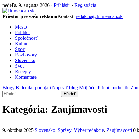
nedeľa, 9. augusta 2026 ·
Prihlásiť
·
Registrácia
Priestor pre vašu reklamu
Kontakt:
redakcia@humencan.sk
Mesto
Politika
Spoločnosť
Kultúra
Šport
Rozhovory
Slovensko
Svet
Recepty
Komentáre
Blogy
Kalendár podujatí
Napísať blog
Môj účet
Pridať podujatie
Zare
Hľadať
Kategória:
Zaujímavosti
9. októbra 2025
Slovensko
,
Správy
,
Výber redakcie
,
Zaujímavosti
0 