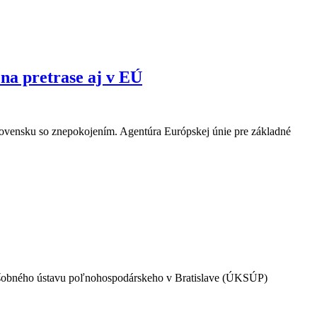
 na pretrase aj v EÚ
lovensku so znepokojením. Agentúra Európskej únie pre základné
úšobného ústavu poľnohospodárskeho v Bratislave (ÚKSÚP)