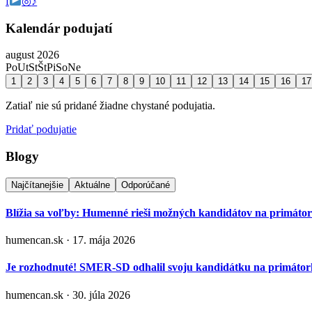
f
◎
♪
Kalendár podujatí
august 2026
Po
Ut
St
Št
Pi
So
Ne
1
2
3
4
5
6
7
8
9
10
11
12
13
14
15
16
17
Zatiaľ nie sú pridané žiadne chystané podujatia.
Pridať podujatie
Blogy
Najčítanejšie
Aktuálne
Odporúčané
Blížia sa voľby: Humenné rieši možných kandidátov na primáto
humencan.sk · 17. mája 2026
Je rozhodnuté! SMER-SD odhalil svoju kandidátku na primá
humencan.sk · 30. júla 2026