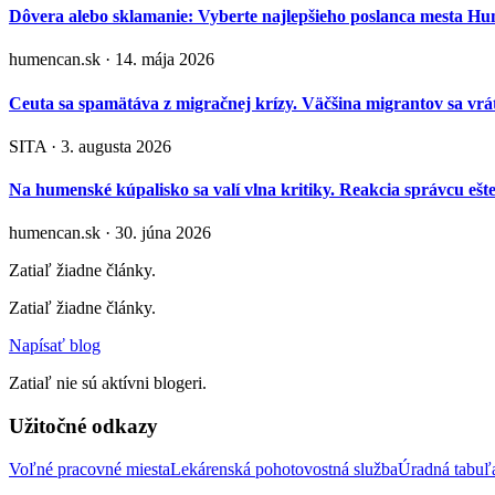
Dôvera alebo sklamanie: Vyberte najlepšieho poslanca mesta H
humencan.sk · 14. mája 2026
Ceuta sa spamätáva z migračnej krízy. Väčšina migrantov sa vrát
SITA · 3. augusta 2026
Na humenské kúpalisko sa valí vlna kritiky. Reakcia správcu ešt
humencan.sk · 30. júna 2026
Zatiaľ žiadne články.
Zatiaľ žiadne články.
Napísať blog
Zatiaľ nie sú aktívni blogeri.
Užitočné odkazy
Voľné pracovné miesta
Lekárenská pohotovostná služba
Úradná tabu