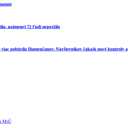
umenné
ila, najmenej 72 ľudí neprežilo
e viac pobúrila Humenčanov. Návštevníkov čakajú nové kontroly aj
ľa MsÚ