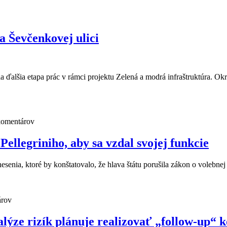
a Ševčenkovej ulici
la ďalšia etapa prác v rámci projektu Zelená a modrá infraštruktúra. Okr
komentárov
ellegriniho, aby sa vzdal svojej funkcie
senia, ktoré by konštatovalo, že hlava štátu porušila zákon o volebne
árov
alýze rizík plánuje realizovať „follow-up“ 