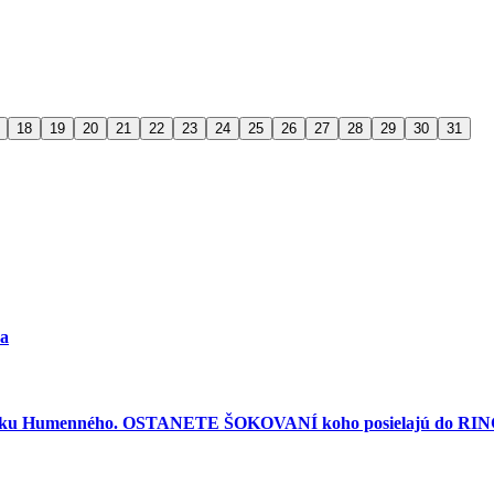
18
19
20
21
22
23
24
25
26
27
28
29
30
31
ra
torku Humenného. OSTANETE ŠOKOVANÍ koho posielajú do RINGU