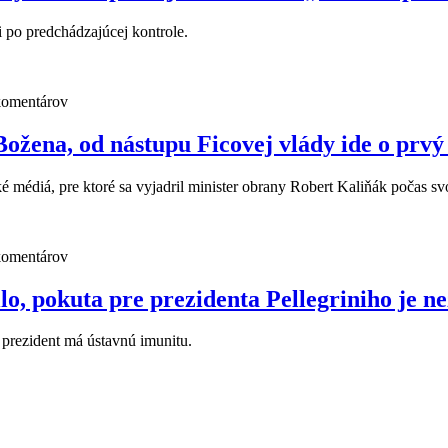
i po predchádzajúcej kontrole.
komentárov
žena, od nástupu Ficovej vlády ide o prvý
ské médiá, pre ktoré sa vyjadril minister obrany Robert Kaliňák počas 
komentárov
lo, pokuta pre prezidenta Pellegriniho je 
že prezident má ústavnú imunitu.