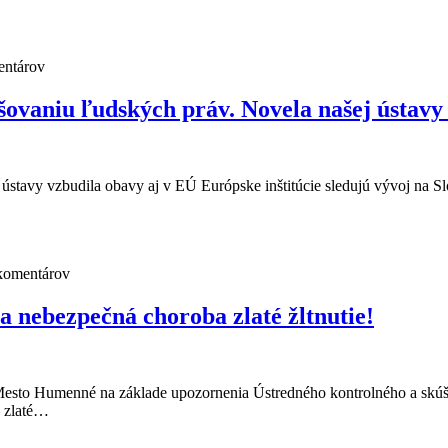
entárov
šovaniu ľudských práv. Novela našej ústavy
stavy vzbudila obavy aj v EÚ Európske inštitúcie sledujú vývoj na S
komentárov
sa nebezpečná choroba zlaté žltnutie!
 Mesto Humenné na základe upozornenia Ústredného kontrolného a sk
– zlaté…