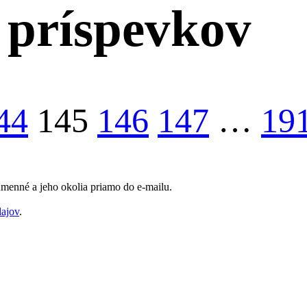
 príspevkov
44
145
146
147
…
19
Humenné a jeho okolia priamo do e-mailu.
dajov
.