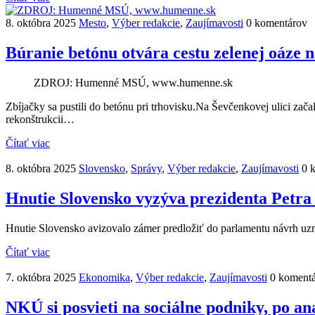
8. októbra 2025
Mesto
,
Výber redakcie
,
Zaujímavosti
0 komentárov
Búranie betónu otvára cestu zelenej oáze n
ZDROJ: Humenné MSÚ, www.humenne.sk
Zbíjačky sa pustili do betónu pri trhovisku.Na Ševčenkovej ulici zača
rekonštrukcii…
Čítať viac
8. októbra 2025
Slovensko
,
Správy
,
Výber redakcie
,
Zaujímavosti
0 
Hnutie Slovensko vyzýva prezidenta Petra P
Hnutie Slovensko avizovalo zámer predložiť do parlamentu návrh uzne
Čítať viac
7. októbra 2025
Ekonomika
,
Výber redakcie
,
Zaujímavosti
0 koment
NKÚ si posvieti na sociálne podniky, po an