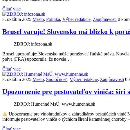
Čítať viac
8. októbra 2025
Mesto
,
Politika
,
Výber redakcie
,
Zaujímavosti
0 kom
Brusel varuje! Slovensko má blízko k poru
ZDROJ: infozona.sk
Brusel upozorňuje: Slovensko môže porušovať ľudské práva. Novela ú
práva (FRA) upozornila, že novela…
Čítať viac
8. októbra 2025
Mesto
,
Spoločnosť
,
Výber redakcie
,
Zaujímavosti
0 
Upozornenie pre pestovateľov viniča: šíri 
ZDROJ: Humenné MsÚ, www.humenne.sk
Upozornenie pre vinohradníkov a záhradkárov pestujúcich vinič
informuje pestovateľov viniča o rýchlom šírení karanténnej choroby 
Čítať viac