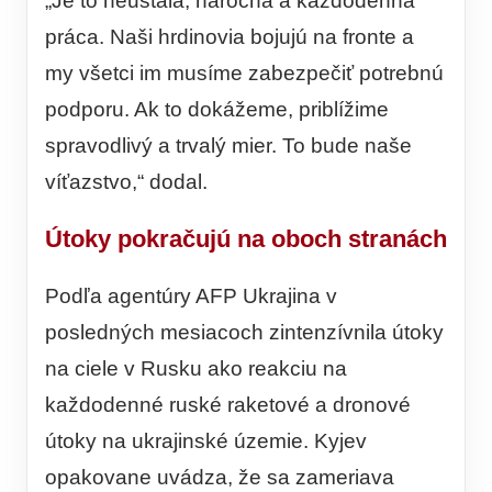
„Je to neustála, náročná a každodenná
práca. Naši hrdinovia bojujú na fronte a
my všetci im musíme zabezpečiť potrebnú
podporu. Ak to dokážeme, priblížime
spravodlivý a trvalý mier. To bude naše
víťazstvo,“ dodal.
Útoky pokračujú na oboch stranách
Podľa agentúry AFP Ukrajina v
posledných mesiacoch zintenzívnila útoky
na ciele v Rusku ako reakciu na
každodenné ruské raketové a dronové
útoky na ukrajinské územie. Kyjev
opakovane uvádza, že sa zameriava