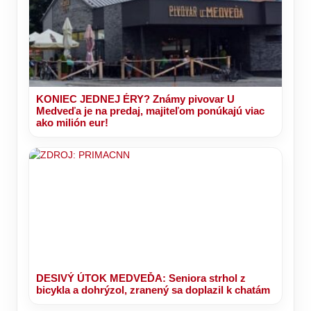
KONIEC JEDNEJ ÉRY? Známy pivovar U
Medveďa je na predaj, majiteľom ponúkajú viac
ako milión eur!
DESIVÝ ÚTOK MEDVEĎA: Seniora strhol z
bicykla a dohrýzol, zranený sa doplazil k chatám