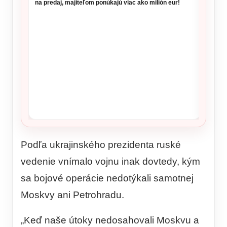
na predaj, majiteľom ponúkajú viac ako milión eur!
dohrýz
Podľa ukrajinského prezidenta ruské
vedenie vnímalo vojnu inak dovtedy, kým
sa bojové operácie nedotýkali samotnej
Moskvy ani Petrohradu.
„Keď naše útoky nedosahovali Moskvu a