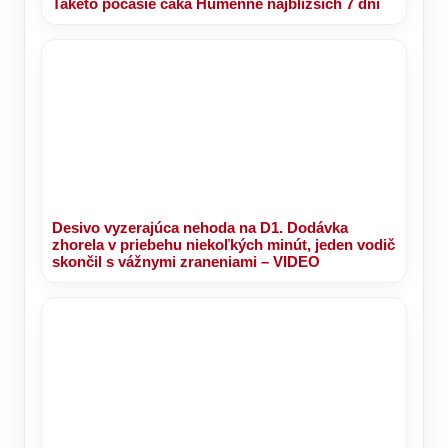
Takéto počasie čaká Humenné najbližších 7 dní
Desivo vyzerajúca nehoda na D1. Dodávka
zhorela v priebehu niekoľkých minút, jeden vodič
skončil s vážnymi zraneniami – VIDEO