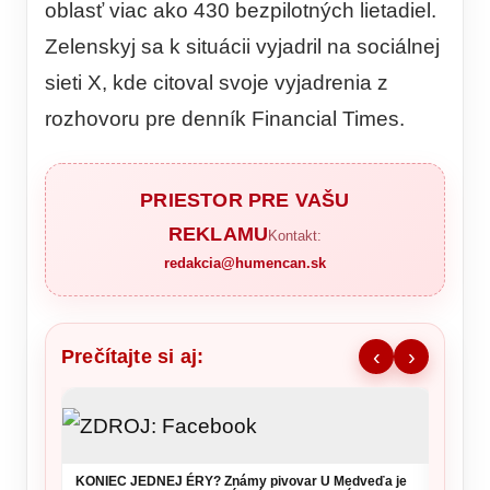
oblasť viac ako 430 bezpilotných lietadiel.
Zelenskyj sa k situácii vyjadril na sociálnej
sieti X, kde citoval svoje vyjadrenia z
rozhovoru pre denník Financial Times.
PRIESTOR PRE VAŠU
REKLAMU
Kontakt:
redakcia@humencan.sk
Prečítajte si aj:
‹
›
KONIEC JEDNEJ ÉRY? Známy pivovar U Medveďa je
DESIVÝ