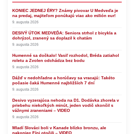
KONIEC JEDNEJ ÉRY? Známy pivovar U Medveďa je
na predaj, majiteľom ponúkajú viac ako milión eur!
9. augusta 2026
DESIVÝ ÚTOK MEDVEĎA: Seniora strhol z bicykla a
dohrýzol, zranený sa doplazil k chatám
9. augusta 2026
Humenné sa dočkalo! Vasiľ rozhodol, Bréda zatiahol
roletu a Zvolen odchádza bez bodu
9. augusta 2026
Dážď v nedohľadne a horúčavy sa vracajú: Takéto
počasie čaká Humenné najbližších 7 dní
9. augusta 2026
Desivo vyzerajúca nehoda na D1. Dodávka zhorela v
priebehu niekoľkých minút, jeden vodič skončil s
vážnymi zraneniami – VIDEO
9. augusta 2026
Mladí Slováci boli v Kanade blízko bronzu, ale
nakoniec Fíni otočili – VIDEO