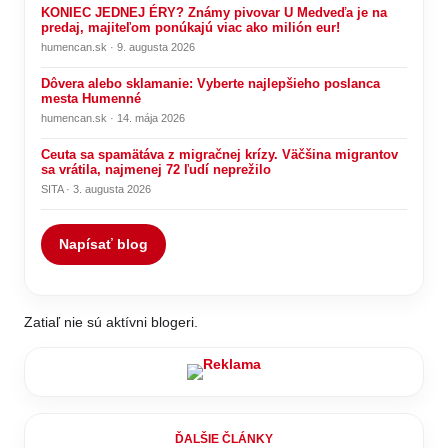
KONIEC JEDNEJ ÉRY? Známy pivovar U Medveďa je na
predaj, majiteľom ponúkajú viac ako milión eur!
humencan.sk · 9. augusta 2026
Dôvera alebo sklamanie: Vyberte najlepšieho poslanca
mesta Humenné
humencan.sk · 14. mája 2026
Ceuta sa spamätáva z migračnej krízy. Väčšina migrantov
sa vrátila, najmenej 72 ľudí neprežilo
SITA · 3. augusta 2026
Napísať blog
Zatiaľ nie sú aktívni blogeri.
ĎALŠIE ČLÁNKY