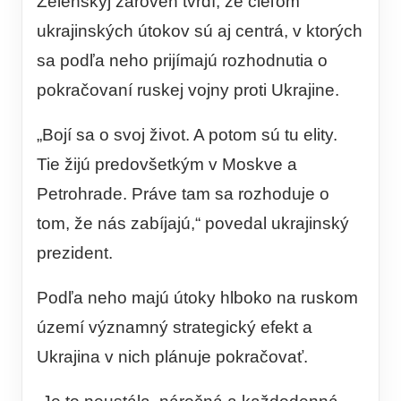
Zelenskyj zároveň tvrdí, že cieľom
ukrajinských útokov sú aj centrá, v ktorých
sa podľa neho prijímajú rozhodnutia o
pokračovaní ruskej vojny proti Ukrajine.
„Bojí sa o svoj život. A potom sú tu elity.
Tie žijú predovšetkým v Moskve a
Petrohrade. Práve tam sa rozhoduje o
tom, že nás zabíjajú,“ povedal ukrajinský
prezident.
Podľa neho majú útoky hlboko na ruskom
území významný strategický efekt a
Ukrajina v nich plánuje pokračovať.