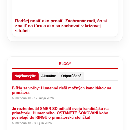
Radšej nosiť ako prosiť. Záchranár radí, čo si
zbaliť na túru a ako sa zachovať v krízovej
situácii
BLOGY
Najčítanejšie
Aktuálne
Odporúčané
Blížia sa voľby: Humenné rieši možných kandidátov na
primátora
humencan.sk · 17. mája 2026
Je rozhodnuté! SMER-SD odhalil svoju kandidátku na
primátorku Humenného. OSTANETE ŠOKOVANÍ koho
posielajú do RINGU o primátorskú stoličku!
humencan.sk · 30. júla 2026