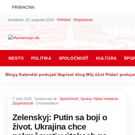
PRIMACNN
pondelok, 10. augusta 2026 ·
Prihlásiť
·
Registrácia
MESTO
POLITIKA
SPOLOČNOSŤ
KULTÚRA
ŠPO
Blogy
Kalendár podujatí
Napísať blog
Môj účet
Pridať poduja
7. júla 2026 · humencan.sk ·
Spoločnosť
,
Správy
,
Výber redakcie
,
Zaujímavosti
· 0 komentárov
Zelenskyj: Putin sa bojí o
život. Ukrajina chce