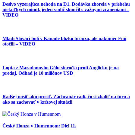
Desivo vyzerajúca nehoda na D1. Dodávka zhorela v priebehu
niekoľkých minút, jeden vodič skončil s vážnymi zraneniami –
VIDEO
Mladí Slováci boli v Kanade blízko bronzu, ale nakoniec Fíni
otočili – VIDEO
Lopta z Maradonovho Gólu storočia proti Anglicku je na
predaj. Odhad je 10 miliónov USD
Radšej nosiť ako prosiť. Záchranár radí, čo si zbaliť na túru a
ako sa zachovať v krízovej situácii
Český Honza v Humennom: Diel 11.