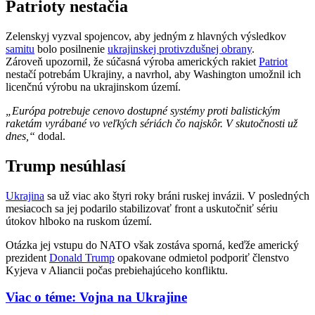
Patrioty nestačia
Zelenskyj vyzval spojencov, aby jedným z hlavných výsledkov
samitu
bolo posilnenie
ukrajinskej protivzdušnej obrany
.
Zároveň upozornil, že súčasná výroba amerických rakiet
Patriot
nestačí potrebám Ukrajiny, a navrhol, aby Washington umožnil ich
licenčnú výrobu na ukrajinskom území.
„Európa potrebuje cenovo dostupné systémy proti balistickým
raketám vyrábané vo veľkých sériách čo najskôr. V skutočnosti už
dnes,“
dodal.
Trump nesúhlasí
Ukrajina
sa už viac ako štyri roky bráni ruskej invázii. V posledných
mesiacoch sa jej podarilo stabilizovať front a uskutočniť sériu
útokov hlboko na ruskom území.
Otázka jej vstupu do NATO však zostáva sporná, keďže americký
prezident
Donald Trump
opakovane odmietol podporiť členstvo
Kyjeva v Aliancii počas prebiehajúceho konfliktu.
Viac o téme: Vojna na Ukrajine