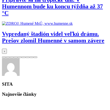
Humennom bude ku koncu týždňa až 37
°C
Vypredaný štadión videl veľkú drámu.
Prešov zlomil Humenné v samom závere
›
SITA
Najnovšie články