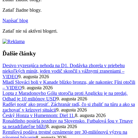
Zatiaľ žiadne blogy.
Napísať blog
Zatiaľ nie sú aktívni blogeri.
Ďalšie články
Desivo vyzerajúca nehoda na D1. Dodávka zhorela v priebehu
niekoľkých minút, jeden vodič skončil s vážnymi zraneniami –
VIDEO
9. augusta 2026
Mladí Slováci boli v Kanade blízko bronzu, ale nakoniec Fíni otočili
– VIDEO
9. augusta 2026
Lopta z Maradonovho Gólu storočia proti Anglicku je na predaj.
Odhad je 10 miliónov USD
9. augusta 2026
Radšej nosiť ako prosiť. Záchranár radí, čo si zbaliť na túru a ako sa
zachovať v krízovej situácii
9. augusta 2026
Český Honza v Humennom: Diel 11.
8. augusta 2026
Ronaldinho posiela pozdrav na Slovensko. Futbalová šou v Trnave
sa nezadržateľne blíži!
8. augusta 2026
Remišová podáva trestné oznámenie pre 30-miliónovú výzvu na
nájomné bývanie
8. augusta 2026