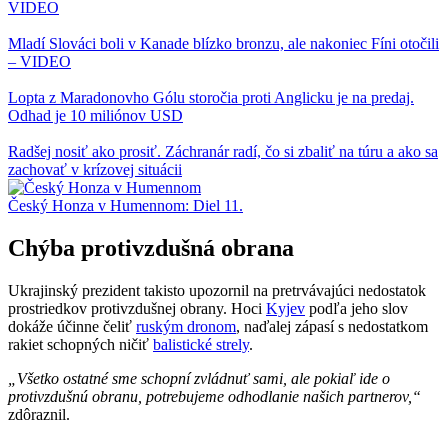
VIDEO
Mladí Slováci boli v Kanade blízko bronzu, ale nakoniec Fíni otočili
– VIDEO
Lopta z Maradonovho Gólu storočia proti Anglicku je na predaj.
Odhad je 10 miliónov USD
Radšej nosiť ako prosiť. Záchranár radí, čo si zbaliť na túru a ako sa
zachovať v krízovej situácii
Český Honza v Humennom: Diel 11.
Chýba protivzdušná obrana
Ukrajinský prezident takisto upozornil na pretrvávajúci nedostatok
prostriedkov protivzdušnej obrany. Hoci
Kyjev
podľa jeho slov
dokáže účinne čeliť
ruským dronom
, naďalej zápasí s nedostatkom
rakiet schopných ničiť
balistické strely
.
„Všetko ostatné sme schopní zvládnuť sami, ale pokiaľ ide o
protivzdušnú obranu, potrebujeme odhodlanie našich partnerov,“
zdôraznil.