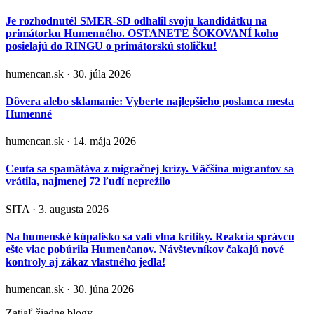
Je rozhodnuté! SMER-SD odhalil svoju kandidátku na
primátorku Humenného. OSTANETE ŠOKOVANÍ koho
posielajú do RINGU o primátorskú stoličku!
humencan.sk · 30. júla 2026
Dôvera alebo sklamanie: Vyberte najlepšieho poslanca mesta
Humenné
humencan.sk · 14. mája 2026
Ceuta sa spamätáva z migračnej krízy. Väčšina migrantov sa
vrátila, najmenej 72 ľudí neprežilo
SITA · 3. augusta 2026
Na humenské kúpalisko sa valí vlna kritiky. Reakcia správcu
ešte viac pobúrila Humenčanov. Návštevníkov čakajú nové
kontroly aj zákaz vlastného jedla!
humencan.sk · 30. júna 2026
Zatiaľ žiadne blogy.