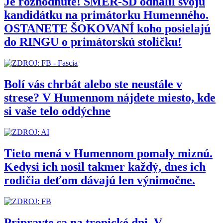
Je rozhodnuté! SMER-SD odhalil svoju
kandidátku na primátorku Humenného.
OSTANETE ŠOKOVANÍ koho posielajú
do RINGU o primátorskú stoličku!
Bolí vás chrbát alebo ste neustále v
strese? V Humennom nájdete miesto, kde
si vaše telo oddýchne
Tieto mená v Humennom pomaly miznú.
Kedysi ich nosil takmer každý, dnes ich
rodičia deťom dávajú len výnimočne.
Pripravte sa na tropické dni. V