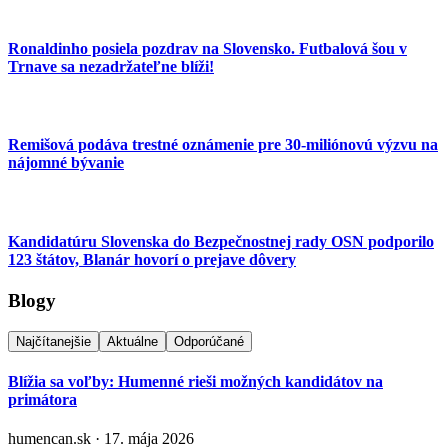
Ronaldinho posiela pozdrav na Slovensko. Futbalová šou v
Trnave sa nezadržateľne blíži!
Remišová podáva trestné oznámenie pre 30-miliónovú výzvu na
nájomné bývanie
Kandidatúru Slovenska do Bezpečnostnej rady OSN podporilo
123 štátov, Blanár hovorí o prejave dôvery
Blogy
Najčítanejšie
Aktuálne
Odporúčané
Blížia sa voľby: Humenné rieši možných kandidátov na
primátora
humencan.sk · 17. mája 2026