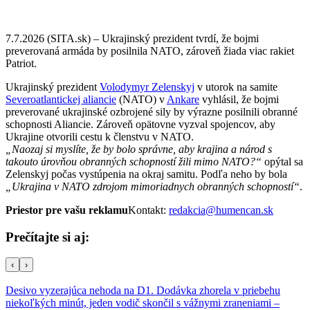
7.7.2026 (SITA.sk) – Ukrajinský prezident tvrdí, že bojmi
preverovaná armáda by posilnila NATO, zároveň žiada viac rakiet
Patriot.
Ukrajinský prezident
Volodymyr Zelenskyj
v utorok na samite
Severoatlantickej aliancie
(NATO) v
Ankare
vyhlásil, že bojmi
preverované ukrajinské ozbrojené sily by výrazne posilnili obranné
schopnosti Aliancie. Zároveň opätovne vyzval spojencov, aby
Ukrajine otvorili cestu k členstvu v NATO.
„Naozaj si myslíte, že by bolo správne, aby krajina a národ s
takouto úrovňou obranných schopností žili mimo NATO?“
opýtal sa
Zelenskyj počas vystúpenia na okraj samitu. Podľa neho by bola
„Ukrajina v NATO zdrojom mimoriadnych obranných schopností“
.
Priestor pre vašu reklamu
Kontakt:
redakcia@humencan.sk
Prečítajte si aj:
‹
›
Desivo vyzerajúca nehoda na D1. Dodávka zhorela v priebehu
niekoľkých minút, jeden vodič skončil s vážnymi zraneniami –