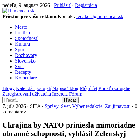
nedeľa, 9. augusta 2026 ·
Prihlásiť
·
Registrácia
Priestor pre vašu reklamu
Kontakt:
redakcia@humencan.sk
Mesto
Politika
Spoločnosť
Kultúra
Šport
Rozhovory
Slovensko
Svet
Recepty
Komentáre
Blogy
Kalendár podujatí
Napísať blog
Môj účet
Pridať podujatie
Zaregistrovaní užívatelia
Inzercia
Fórum
Hľadať
7. júla 2026 · SITA ·
Správy
,
Svet
,
Výber redakcie
,
Zaujímavosti
· 0
komentárov
Ukrajina by NATO priniesla mimoriadne
obranné schopnosti, vyhlásil Zelenskyj