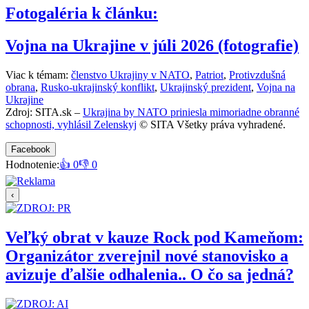
Fotogaléria k článku:
Vojna na Ukrajine v júli 2026 (fotografie)
Viac k témam:
členstvo Ukrajiny v NATO
,
Patriot
,
Protivzdušná
obrana
,
Rusko-ukrajinský konflikt
,
Ukrajinský prezident
,
Vojna na
Ukrajine
Zdroj: SITA.sk –
Ukrajina by NATO priniesla mimoriadne obranné
schopnosti, vyhlásil Zelenskyj
© SITA Všetky práva vyhradené.
Facebook
Hodnotenie:
👍 0
👎 0
‹
Veľký obrat v kauze Rock pod Kameňom:
Organizátor zverejnil nové stanovisko a
avizuje ďalšie odhalenia.. O čo sa jedná?