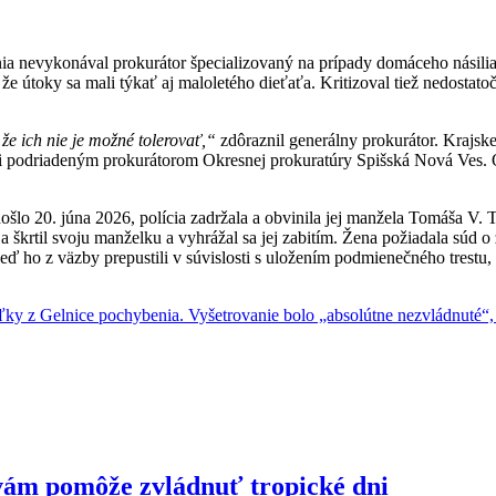
a nevykonával prokurátor špecializovaný na prípady domáceho násilia, 
že útoky sa mali týkať aj maloletého dieťaťa. Kritizoval tiež nedosta
e ich nie je možné tolerovať,“
zdôraznil generálny prokurátor. Krajskej
 podriadeným prokurátorom Okresnej prokuratúry Spišská Nová Ves. O
ošlo 20. júna 2026, polícia zadržala a obvinila jej manžela Tomáša V. 
škrtil svoju manželku a vyhrážal sa jej zabitím. Žena požiadala súd o 
Keď ho z väzby prepustili v súvislosti s uložením podmienečného trestu
eľky z Gelnice pochybenia. Vyšetrovanie bolo „absolútne nezvládnuté“, 
vám pomôže zvládnuť tropické dni