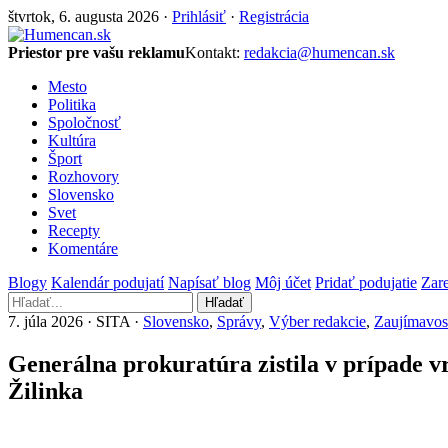
štvrtok, 6. augusta 2026 ·
Prihlásiť
·
Registrácia
Priestor pre vašu reklamu
Kontakt:
redakcia@humencan.sk
Mesto
Politika
Spoločnosť
Kultúra
Šport
Rozhovory
Slovensko
Svet
Recepty
Komentáre
Blogy
Kalendár podujatí
Napísať blog
Môj účet
Pridať podujatie
Zare
Hľadať
7. júla 2026 · SITA ·
Slovensko
,
Správy
,
Výber redakcie
,
Zaujímavos
Generálna prokuratúra zistila v prípade v
Žilinka