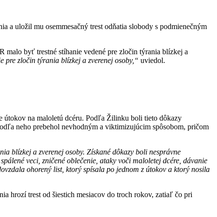
nia a uložil mu osemmesačný trest odňatia slobody s podmienečným
malo byť trestné stíhanie vedené pre zločin týrania blízkej a
pre zločin týrania blízkej a zverenej osoby,“
uviedol.
e útokov na maloletú dcéru. Podľa Žilinku boli tieto dôkazy
 podľa neho prebehol nevhodným a viktimizujúcim spôsobom, pričom
ia blízkej a zverenej osoby. Získané dôkazy boli nesprávne
pálené veci, zničené oblečenie, ataky voči maloletej dcére, dávanie
ovzdala ohorený list, ktorý spísala po jednom z útokov a ktorý nosila
 hrozí trest od šiestich mesiacov do troch rokov, zatiaľ čo pri