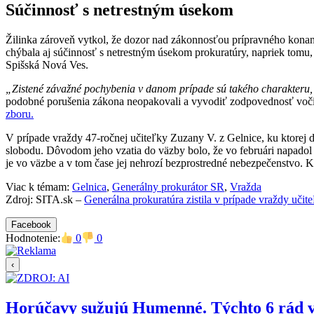
Súčinnosť s netrestným úsekom
Žilinka zároveň vytkol, že dozor nad zákonnosťou prípravného konani
chýbala aj súčinnosť s netrestným úsekom prokuratúry, napriek tomu, 
Spišská Nová Ves.
„Zistené závažné pochybenia v danom prípade sú takého charakteru, ž
podobné porušenia zákona neopakovali a vyvodiť zodpovednosť voči
zboru.
V prípade vraždy 47-ročnej učiteľky Zuzany V. z Gelnice, ku ktorej d
slobodu. Dôvodom jeho vzatia do väzby bolo, že vo februári napadol a 
je vo väzbe a v tom čase jej nehrozí bezprostredné nebezpečenstvo. 
Viac k témam:
Gelnica
,
Generálny prokurátor SR
,
Vražda
Zdroj: SITA.sk –
Generálna prokuratúra zistila v prípade vraždy učit
Facebook
Hodnotenie:
0
0
‹
Horúčavy sužujú Humenné. Týchto 6 rád 