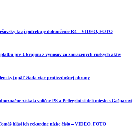
 Prešovský kraj potrebuje dokončenie R4 – VIDEO, FOTO
platbu pre Ukrajinu z výnosov zo zmrazených ruských aktív
elenskyj opäť žiada viac protivzdušnej obrany
dnoznačne získala voličov PS a Pellegrini si delí miesto s Gašparo
 Tomáš hlási ich rekordne nízke číslo – VIDEO, FOTO