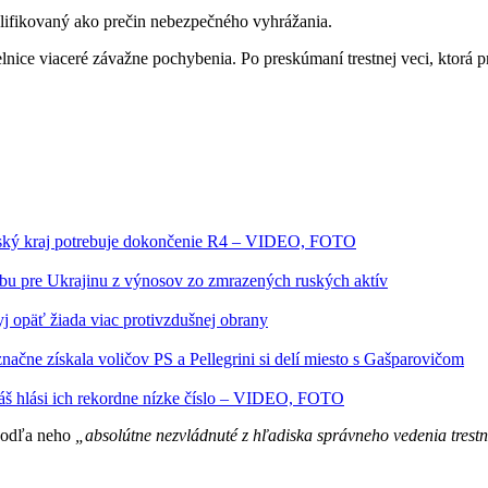
lifikovaný ako prečin nebezpečného vyhrážania.
lnice viaceré závažne pochybenia. Po preskúmaní trestnej veci, ktorá 
šovský kraj potrebuje dokončenie R4 – VIDEO, FOTO
bu pre Ukrajinu z výnosov zo zmrazených ruských aktív
kyj opäť žiada viac protivzdušnej obrany
načne získala voličov PS a Pellegrini si delí miesto s Gašparovičom
áš hlási ich rekordne nízke číslo – VIDEO, FOTO
 podľa neho
„absolútne nezvládnuté z hľadiska správneho vedenia trestn