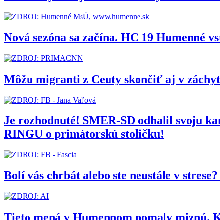
Nová sezóna sa začína. HC 19 Humenné vs
Môžu migranti z Ceuty skončiť aj v zách
Je rozhodnuté! SMER-SD odhalil svoju 
RINGU o primátorskú stoličku!
Bolí vás chrbát alebo ste neustále v stres
Tieto mená v Humennom pomaly miznú. Kedy