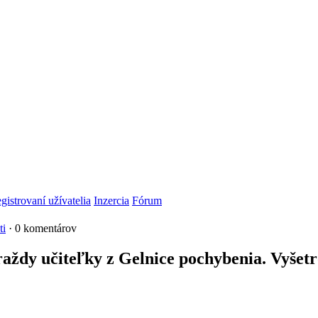
gistrovaní užívatelia
Inzercia
Fórum
ti
· 0 komentárov
raždy učiteľky z Gelnice pochybenia. Vyšetr