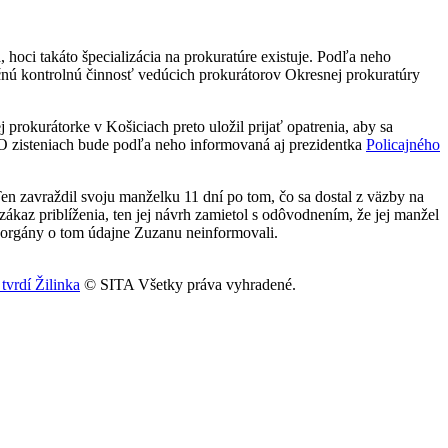
hoci takáto špecializácia na prokuratúre existuje. Podľa neho
točnú kontrolnú činnosť vedúcich prokurátorov Okresnej prokuratúry
 prokurátorke v Košiciach preto uložil prijať opatrenia, aby sa
 zisteniach bude podľa neho informovaná aj prezidentka
Policajného
Ten zavraždil svoju manželku 11 dní po tom, čo sa dostal z väzby na
zákaz priblíženia, ten jej návrh zamietol s odôvodnením, že jej manžel
, orgány o tom údajne Zuzanu neinformovali.
tvrdí Žilinka
© SITA Všetky práva vyhradené.