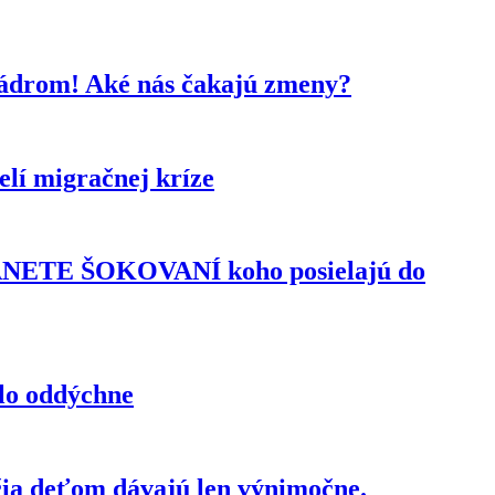
kádrom! Aké nás čakajú zmeny?
lí migračnej kríze
TANETE ŠOKOVANÍ koho posielajú do
elo oddýchne
čia deťom dávajú len výnimočne.