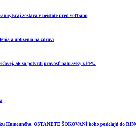
anie, kraj zostáva v neistote pred voľbami
enia a ublíženia na zdraví
ičovej, ak sa potvrdí pravosť nahrávky z FPU
ra
torku Humenného. OSTANETE ŠOKOVANÍ koho posielajú do RINGU