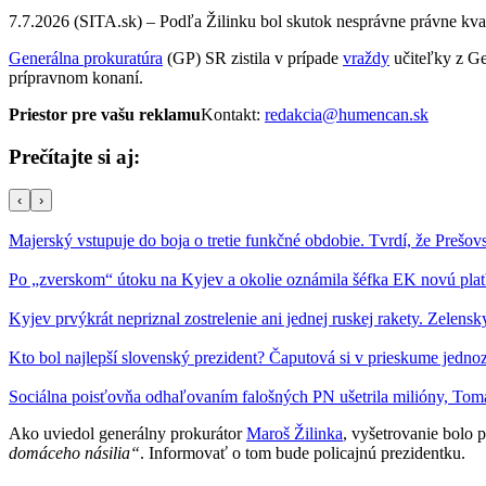
7.7.2026 (SITA.sk) – Podľa Žilinku bol skutok nesprávne právne kva
Generálna prokuratúra
(GP) SR zistila v prípade
vraždy
učiteľky z Ge
prípravnom konaní.
Priestor pre vašu reklamu
Kontakt:
redakcia@humencan.sk
Prečítajte si aj:
‹
›
Majerský vstupuje do boja o tretie funkčné obdobie. Tvrdí, že Pre
Po „zverskom“ útoku na Kyjev a okolie oznámila šéfka EK novú plat
Kyjev prvýkrát nepriznal zostrelenie ani jednej ruskej rakety. Zelens
Kto bol najlepší slovenský prezident? Čaputová si v prieskume jednoz
Sociálna poisťovňa odhaľovaním falošných PN ušetrila milióny, Tom
Ako uviedol generálny prokurátor
Maroš Žilinka
, vyšetrovanie bolo
domáceho násilia“
. Informovať o tom bude policajnú prezidentku.