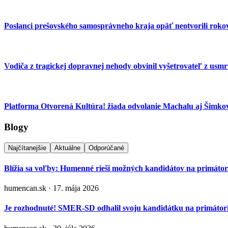
Poslanci prešovského samosprávneho kraja opäť neotvorili rokov
Vodiča z tragickej dopravnej nehody obvinil vyšetrovateľ z usmrt
Platforma Otvorená Kultúra! žiada odvolanie Machalu aj Šimkov
Blogy
Najčítanejšie
Aktuálne
Odporúčané
Blížia sa voľby: Humenné rieši možných kandidátov na primáto
humencan.sk · 17. mája 2026
Je rozhodnuté! SMER-SD odhalil svoju kandidátku na primá