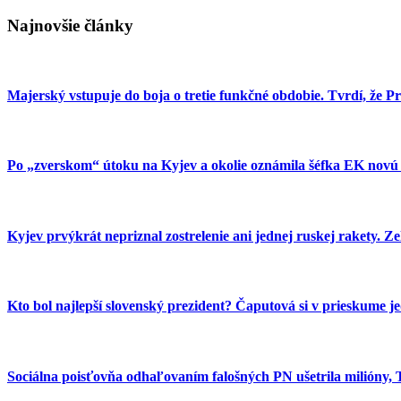
Najnovšie články
Majerský vstupuje do boja o tretie funkčné obdobie. Tvrdí, že
Po „zverskom“ útoku na Kyjev a okolie oznámila šéfka EK novú 
Kyjev prvýkrát nepriznal zostrelenie ani jednej ruskej rakety. Z
Kto bol najlepší slovenský prezident? Čaputová si v prieskume je
Sociálna poisťovňa odhaľovaním falošných PN ušetrila milióny,