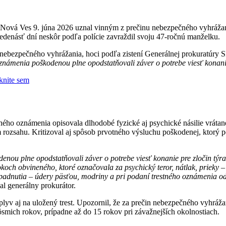
 Nová Ves 9. júna 2026 uznal vinným z prečinu nebezpečného vyhráža
edenásť dní neskôr podľa polície zavraždil svoju 47-ročnú manželku.
ebezpečného vyhrážania, hoci podľa zistení Generálnej prokuratúry SR 
námenia poškodenou plne opodstatňovali záver o potrebe viesť konanie 
iknite sem
ného oznámenia opisovala dlhodobé fyzické aj psychické násilie vrátan
rozsahu. Kritizoval aj spôsob prvotného výsluchu poškodenej, ktorý
ou plne opodstatňovali záver o potrebe viesť konanie pre zločin týran
ch obvineného, ktoré označovala za psychický teror, nátlak, prieky – s
é napadnutia – údery päsťou, modriny a pri podaní trestného oznámenia od
l generálny prokurátor.
v aj na uložený trest. Upozornil, že za prečin nebezpečného vyhrážania
o ôsmich rokov, prípadne až do 15 rokov pri závažnejších okolnostiach.