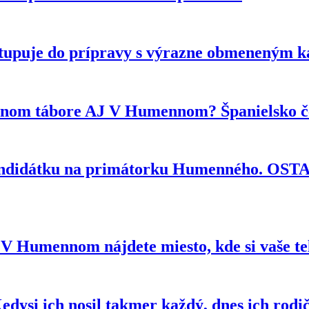
tupuje do prípravy s výrazne obmeneným 
ytnom tábore AJ V Humennom? Španielsko če
kandidátku na primátorku Humenného. OS
e? V Humennom nájdete miesto, kde si vaše t
si ich nosil takmer každý, dnes ich rodi