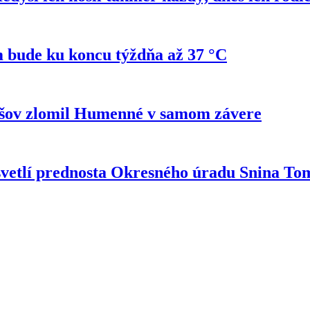
 bude ku koncu týždňa až 37 °C
ešov zlomil Humenné v samom závere
svetlí prednosta Okresného úradu Snina T