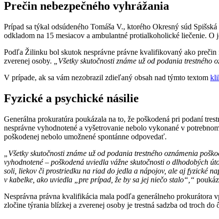
Prečin nebezpečného vyhrážania
Prípad sa týkal odsúdeného Tomáša V., ktorého Okresný súd Spišská
odkladom na 15 mesiacov a ambulantné protialkoholické liečenie. O j
Podľa Žilinku bol skutok nesprávne právne kvalifikovaný ako prečin n
zverenej osoby.
„Všetky skutočnosti známe už od podania trestného oz
V prípade, ak sa vám nezobrazil zdieľaný obsah nad týmto textom
kl
Fyzické a psychické násilie
Generálna prokuratúra poukázala na to, že poškodená pri podaní trest
nesprávne vyhodnotené a vyšetrovanie nebolo vykonané v potrebnom 
poškodenej nebolo umožnené spontánne odpovedať.
„Všetky skutočnosti známe už od podania trestného oznámenia poškoden
vyhodnotené – poškodená uviedla vážne skutočnosti o dlhodobých útoko
soli, liekov či prostriedku na riad do jedla a nápojov, ale aj fyzick
v kabelke, ako uviedla „pre prípad, že by sa jej niečo stalo“,“
poukáza
Nesprávna právna kvalifikácia mala podľa generálneho prokurátora vply
zločine týrania blízkej a zverenej osoby je trestná sadzba od troch d