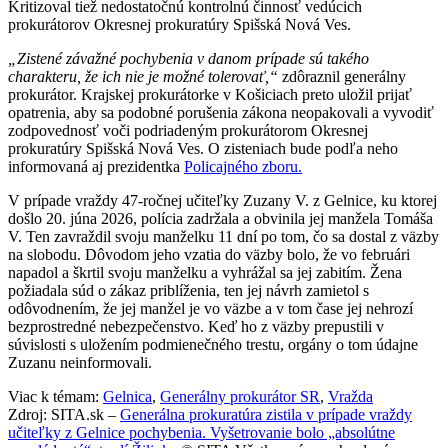
Kritizoval tiež nedostatočnú kontrolnú činnosť vedúcich
prokurátorov Okresnej prokuratúry Spišská Nová Ves.
„Zistené závažné pochybenia v danom prípade sú takého
charakteru, že ich nie je možné tolerovať,“
zdôraznil generálny
prokurátor. Krajskej prokurátorke v Košiciach preto uložil prijať
opatrenia, aby sa podobné porušenia zákona neopakovali a vyvodiť
zodpovednosť voči podriadeným prokurátorom Okresnej
prokuratúry Spišská Nová Ves. O zisteniach bude podľa neho
informovaná aj prezidentka
Policajného zboru.
V prípade vraždy 47-ročnej učiteľky Zuzany V. z Gelnice, ku ktorej
došlo 20. júna 2026, polícia zadržala a obvinila jej manžela Tomáša
V. Ten zavraždil svoju manželku 11 dní po tom, čo sa dostal z väzby
na slobodu. Dôvodom jeho vzatia do väzby bolo, že vo februári
napadol a škrtil svoju manželku a vyhrážal sa jej zabitím. Žena
požiadala súd o zákaz priblíženia, ten jej návrh zamietol s
odôvodnením, že jej manžel je vo väzbe a v tom čase jej nehrozí
bezprostredné nebezpečenstvo. Keď ho z väzby prepustili v
súvislosti s uložením podmienečného trestu, orgány o tom údajne
Zuzanu neinformovali.
Viac k témam:
Gelnica
,
Generálny prokurátor SR
,
Vražda
Zdroj: SITA.sk –
Generálna prokuratúra zistila v prípade vraždy
učiteľky z Gelnice pochybenia. Vyšetrovanie bolo „absolútne