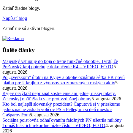
Zatiaľ žiadne blogy.
Napísať blog
Zatiaľ nie sú aktívni blogeri.
Ďalšie články
Majerský vstupuje do boja o tretie funkčné obdobie. Tvrdí, že
Prešovský kraj potrebuje dokončenie R4 – VIDEO, FOTO
5.
augusta 2026
Po „zverskom“ útoku na Kyjev a okolie oznámila šéfka EK novú
platbu pre Ukrajinu z výnosov zo zmrazených ruských aktív
5.
augusta 2026
Kyjev prvýkrát nepriznal zostrelenie ani jednej ruskej rakety.
Zelenskyj opäť žiada viac protivzdušnej obrany
5. augusta 2026
Kto bol najlepší slovenský prezident? Čaputová si v prieskume
jednoznačne získala voličov PS a Pellegrini si delí miesto s
Gašparovičom
5. augusta 2026
Sociálna poisťovňa odhaľovaním falošných PN ušetrila milióny,
Tomáš hlási ich rekordne nízke číslo – VIDEO, FOTO
4. augusta
2026