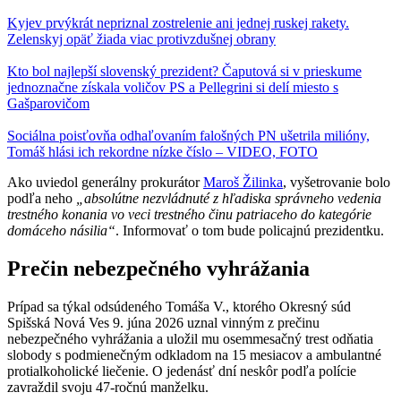
Kyjev prvýkrát nepriznal zostrelenie ani jednej ruskej rakety.
Zelenskyj opäť žiada viac protivzdušnej obrany
Kto bol najlepší slovenský prezident? Čaputová si v prieskume
jednoznačne získala voličov PS a Pellegrini si delí miesto s
Gašparovičom
Sociálna poisťovňa odhaľovaním falošných PN ušetrila milióny,
Tomáš hlási ich rekordne nízke číslo – VIDEO, FOTO
Ako uviedol generálny prokurátor
Maroš Žilinka
, vyšetrovanie bolo
podľa neho
„absolútne nezvládnuté z hľadiska správneho vedenia
trestného konania vo veci trestného činu patriaceho do kategórie
domáceho násilia“
. Informovať o tom bude policajnú prezidentku.
Prečin nebezpečného vyhrážania
Prípad sa týkal odsúdeného Tomáša V., ktorého Okresný súd
Spišská Nová Ves 9. júna 2026 uznal vinným z prečinu
nebezpečného vyhrážania a uložil mu osemmesačný trest odňatia
slobody s podmienečným odkladom na 15 mesiacov a ambulantné
protialkoholické liečenie. O jedenásť dní neskôr podľa polície
zavraždil svoju 47-ročnú manželku.