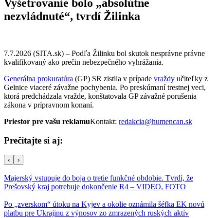
Vyšetrovanie bolo „absolútne
nezvládnuté“, tvrdí Žilinka
7.7.2026 (SITA.sk) – Podľa Žilinku bol skutok nesprávne právne
kvalifikovaný ako prečin nebezpečného vyhrážania.
Generálna prokuratúra
(GP) SR zistila v prípade
vraždy
učiteľky z
Gelnice viaceré závažne pochybenia. Po preskúmaní trestnej veci,
ktorá predchádzala vražde, konštatovala GP závažné porušenia
zákona v prípravnom konaní.
Priestor pre vašu reklamu
Kontakt:
redakcia@humencan.sk
Prečítajte si aj:
‹
›
Majerský vstupuje do boja o tretie funkčné obdobie. Tvrdí, že
Prešovský kraj potrebuje dokončenie R4 – VIDEO, FOTO
Po „zverskom“ útoku na Kyjev a okolie oznámila šéfka EK novú
platbu pre Ukrajinu z výnosov zo zmrazených ruských aktív