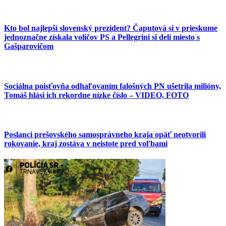
Kto bol najlepší slovenský prezident? Čaputová si v prieskume
jednoznačne získala voličov PS a Pellegrini si delí miesto s
Gašparovičom
Sociálna poisťovňa odhaľovaním falošných PN ušetrila milióny,
Tomáš hlási ich rekordne nízke číslo – VIDEO, FOTO
Poslanci prešovského samosprávneho kraja opäť neotvorili
rokovanie, kraj zostáva v neistote pred voľbami