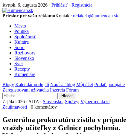
štvrtok, 6. augusta 2026 ·
Prihlásiť
·
Registrácia
Priestor pre vašu reklamu
Kontakt:
redakcia@humencan.sk
Mesto
Politika
Spoločnosť
Kultúra
Šport
Rozhovory
Slovensko
Svet
Recepty
Komentáre
Blogy
Kalendár podujatí
Napísať blog
Môj účet
Pridať podujatie
Zaregistrovaní užívatelia
Inzercia
Fórum
Hľadať
7. júla 2026 · SITA ·
Slovensko
,
Správy
,
Výber redakcie
,
Zaujímavosti
· 0 komentárov
Generálna prokuratúra zistila v prípade
vraždy učiteľky z Gelnice pochybenia.