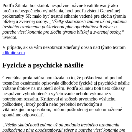
Podľa Žilinku bol skutok nesprávne právne kvalifikovaný ako
prečin nebezpečného vyhrážania, hoci podľa zistení Generálnej
prokuratúry SR malo byť trestné stíhanie vedené pre zločin týrania
blízkej a zverenej osoby.
„Všetky skutočnosti známe už od podania
trestného oznámenia poškodenou plne opodstatňovali záver o
potrebe viesť konanie pre zločin týrania blízkej a zverenej osoby,“
uviedol.
V prípade, ak sa vám nezobrazil zdieľaný obsah nad týmto textom
kliknite sem
Fyzické a psychické násilie
Generálna prokuratúra poukázala na to, že poškodená pri podaní
trestného oznámenia opisovala dlhodobé fyzické aj psychické násilie
vrátane útokov na maloletú dcéru. Podľa Žilinku boli tieto dôkazy
nesprávne vyhodnotené a vyšetrovanie nebolo vykonané v
potrebnom rozsahu. Kritizoval aj spôsob prvotného výsluchu
poškodenej, ktorý podľa neho prebehol nevhodným a
viktimizujúcim spôsobom, pričom poškodenej nebolo umožnené
spontánne odpovedať.
„Všetky skutočnosti známe už od podania trestného oznámenia
poškodenou plne opodstatňovali záver o potrebe viesť konanie pre