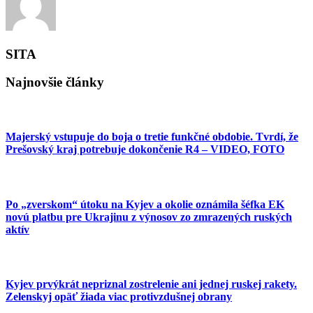
SITA
Najnovšie články
Majerský vstupuje do boja o tretie funkčné obdobie. Tvrdí, že
Prešovský kraj potrebuje dokončenie R4 – VIDEO, FOTO
Po „zverskom“ útoku na Kyjev a okolie oznámila šéfka EK
novú platbu pre Ukrajinu z výnosov zo zmrazených ruských
aktív
Kyjev prvýkrát nepriznal zostrelenie ani jednej ruskej rakety.
Zelenskyj opäť žiada viac protivzdušnej obrany