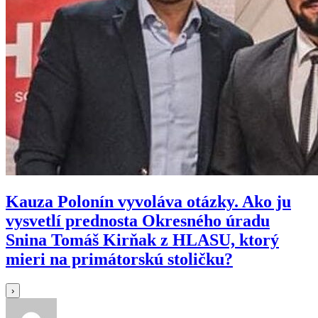
Kauza Polonín vyvoláva otázky. Ako ju
vysvetlí prednosta Okresného úradu
Snina Tomáš Kirňak z HLASU, ktorý
mieri na primátorskú stoličku?
›