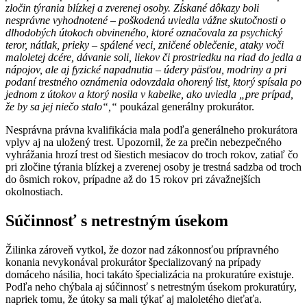
zločin týrania blízkej a zverenej osoby. Získané dôkazy boli
nesprávne vyhodnotené – poškodená uviedla vážne skutočnosti o
dlhodobých útokoch obvineného, ktoré označovala za psychický
teror, nátlak, prieky – spálené veci, zničené oblečenie, ataky voči
maloletej dcére, dávanie soli, liekov či prostriedku na riad do jedla a
nápojov, ale aj fyzické napadnutia – údery päsťou, modriny a pri
podaní trestného oznámenia odovzdala ohorený list, ktorý spísala po
jednom z útokov a ktorý nosila v kabelke, ako uviedla „pre prípad,
že by sa jej niečo stalo“,“
poukázal generálny prokurátor.
Nesprávna právna kvalifikácia mala podľa generálneho prokurátora
vplyv aj na uložený trest. Upozornil, že za prečin nebezpečného
vyhrážania hrozí trest od šiestich mesiacov do troch rokov, zatiaľ čo
pri zločine týrania blízkej a zverenej osoby je trestná sadzba od troch
do ôsmich rokov, prípadne až do 15 rokov pri závažnejších
okolnostiach.
Súčinnosť s netrestným úsekom
Žilinka zároveň vytkol, že dozor nad zákonnosťou prípravného
konania nevykonával prokurátor špecializovaný na prípady
domáceho násilia, hoci takáto špecializácia na prokuratúre existuje.
Podľa neho chýbala aj súčinnosť s netrestným úsekom prokuratúry,
napriek tomu, že útoky sa mali týkať aj maloletého dieťaťa.