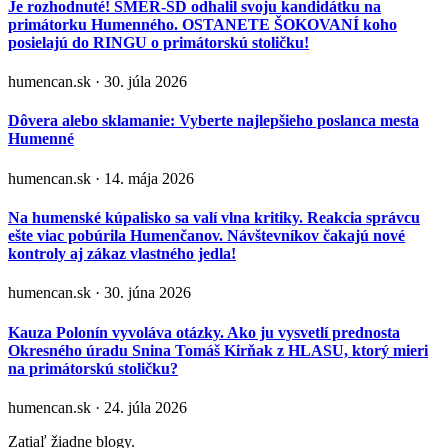
Je rozhodnuté! SMER-SD odhalil svoju kandidátku na
primátorku Humenného. OSTANETE ŠOKOVANÍ koho
posielajú do RINGU o primátorskú stoličku!
humencan.sk · 30. júla 2026
Dôvera alebo sklamanie: Vyberte najlepšieho poslanca mesta
Humenné
humencan.sk · 14. mája 2026
Na humenské kúpalisko sa valí vlna kritiky. Reakcia správcu
ešte viac pobúrila Humenčanov. Návštevníkov čakajú nové
kontroly aj zákaz vlastného jedla!
humencan.sk · 30. júna 2026
Kauza Polonín vyvoláva otázky. Ako ju vysvetlí prednosta
Okresného úradu Snina Tomáš Kirňak z HLASU, ktorý mieri
na primátorskú stoličku?
humencan.sk · 24. júla 2026
Zatiaľ žiadne blogy.