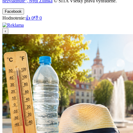
nezvládnuté“, tvrdí Žilinka
© SITA Všetky práva vyhradené.
Facebook
Hodnotenie:
👍 0
👎 0
‹