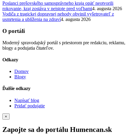
Poslanci prešovského samosprávneho kraja opäť neotvorili
rokovanie, kraj zostáva v neistote pred voľbami
4. augusta 2026
Vodiča z tragickej dopravnej nehody obvinil vyšetrovateľ z
usmrtenia a ublíženia na zdraví
4. augusta 2026
O portáli
Moderný spravodajský portál s priestorom pre redakciu, reklamu,
blogy a podujatia čitateľov.
Odkazy
Domov
Blogy
Ďalšie odkazy
Napísať blog
Pridať podujatie
×
Zapojte sa do portálu Humencan.sk