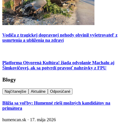
Vodiča z tragickej dopravnej nehody obvinil vyšetrovateľ z
usmrtenia a ublíženia na zdraví
Platforma Otvorená Kultúra! žiada odvolanie Machalu aj
Šimkovičovej, ak sa potvrdí pravosť nahrávky z FPU
Blogy
Najčítanejšie
Aktuálne
Odporúčané
Blížia sa voľby: Humenné rieši možných kandidátov na
primátora
humencan.sk · 17. mája 2026