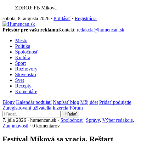
ZDROJ: FB Mikova
sobota, 8. augusta 2026 ·
Prihlásiť
·
Registrácia
Priestor pre vašu reklamu
Kontakt:
redakcia@humencan.sk
Mesto
Politika
Spoločnosť
Kultúra
Šport
Rozhovory
Slovensko
Svet
Recepty
Komentáre
Blogy
Kalendár podujatí
Napísať blog
Môj účet
Pridať podujatie
Zaregistrovaní užívatelia
Inzercia
Fórum
Hľadať
7. júla 2026 · humencan.sk ·
Spoločnosť
,
Správy
,
Výber redakcie
,
Zaujímavosti
· 0 komentárov
Festival Miková sa vracia. Reštart