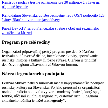
Remišová podáva trestné oznámenie pre 30-miliónovú výzvu na
nájomné bývanie
Kandidatúru Slovenska do Bezpečnostnej rady OSN podporilo 123
štátov, Blanár hovorí o prejave dôvery
Pápež Lev XIV. sa vo Francúzsku stretne s obeťami sexuálneho
zneužívania kňazmi
Program pre celé rodiny
Organizátori pripravujú aj pestrý program pre deti. Súčasťou
festivalu budú tvorivé dielne, interaktívne aktivity, spoznávanie
rusínskej histórie a kultúry či rôzne súťaže. Cieľom je priblížiť
dedičstvo regiónu zábavnou a zážitkovou formou.
Návrat legendárneho podujatia
Festival Miková patril v minulosti medzi najvýznamnejšie podujatia
rusínskej kultúry na Slovensku. Po jeho prerušení sa organizátori
rozhodli tradíciu obnoviť a vytvoriť moderný festival, ktorý spojí
folklór, súčasnú kultúru aj regionálny cestovný ruch. Sloganom
aktuálneho ročníka je
„Reštart legendy“
.