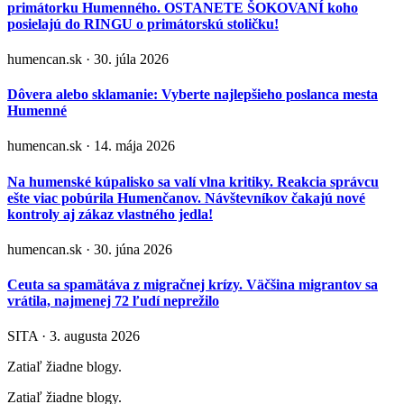
primátorku Humenného. OSTANETE ŠOKOVANÍ koho
posielajú do RINGU o primátorskú stoličku!
humencan.sk · 30. júla 2026
Dôvera alebo sklamanie: Vyberte najlepšieho poslanca mesta
Humenné
humencan.sk · 14. mája 2026
Na humenské kúpalisko sa valí vlna kritiky. Reakcia správcu
ešte viac pobúrila Humenčanov. Návštevníkov čakajú nové
kontroly aj zákaz vlastného jedla!
humencan.sk · 30. júna 2026
Ceuta sa spamätáva z migračnej krízy. Väčšina migrantov sa
vrátila, najmenej 72 ľudí neprežilo
SITA · 3. augusta 2026
Zatiaľ žiadne blogy.
Zatiaľ žiadne blogy.