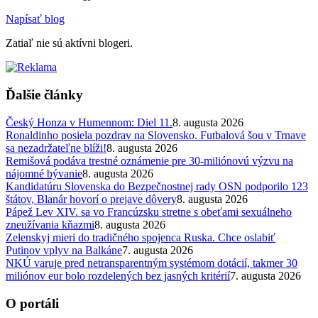
Napísať blog
Zatiaľ nie sú aktívni blogeri.
Ďalšie články
Český Honza v Humennom: Diel 11.
8. augusta 2026
Ronaldinho posiela pozdrav na Slovensko. Futbalová šou v Trnave
sa nezadržateľne blíži!
8. augusta 2026
Remišová podáva trestné oznámenie pre 30-miliónovú výzvu na
nájomné bývanie
8. augusta 2026
Kandidatúru Slovenska do Bezpečnostnej rady OSN podporilo 123
štátov, Blanár hovorí o prejave dôvery
8. augusta 2026
Pápež Lev XIV. sa vo Francúzsku stretne s obeťami sexuálneho
zneužívania kňazmi
8. augusta 2026
Zelenskyj mieri do tradičného spojenca Ruska. Chce oslabiť
Putinov vplyv na Balkáne
7. augusta 2026
NKÚ varuje pred netransparentným systémom dotácií, takmer 30
miliónov eur bolo rozdelených bez jasných kritérií
7. augusta 2026
O portáli