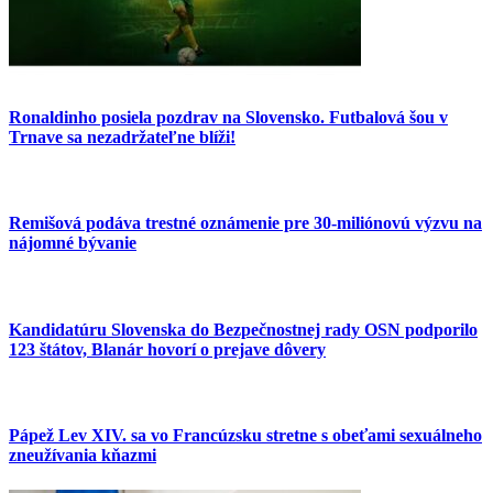
Ronaldinho posiela pozdrav na Slovensko. Futbalová šou v
Trnave sa nezadržateľne blíži!
Remišová podáva trestné oznámenie pre 30-miliónovú výzvu na
nájomné bývanie
Kandidatúru Slovenska do Bezpečnostnej rady OSN podporilo
123 štátov, Blanár hovorí o prejave dôvery
Pápež Lev XIV. sa vo Francúzsku stretne s obeťami sexuálneho
zneužívania kňazmi