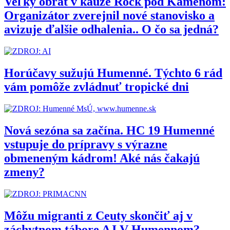
Veľký obrat v kauze Rock pod Kameňom:
Organizátor zverejnil nové stanovisko a
avizuje ďalšie odhalenia.. O čo sa jedná?
Horúčavy sužujú Humenné. Týchto 6 rád
vám pomôže zvládnuť tropické dni
Nová sezóna sa začína. HC 19 Humenné
vstupuje do prípravy s výrazne
obmeneným kádrom! Aké nás čakajú
zmeny?
Môžu migranti z Ceuty skončiť aj v
záchytnom tábore AJ V Humennom?