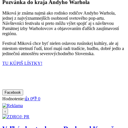
Pozvánka do kraja Andyho Warhola
Miková je známa najmä ako rodisko rodičov Andyho Warhola,
jednej z najvýznamnejších osobností svetového pop-artu.
Návštevníci festivalu si preto môžu výlet spojiť aj s návštevou
Pamätnej izby Warholovcov a objavovaním ďalších zaujímavostí
regiónu.
Festival Miková chce byť nielen oslavou rusínskej kultúry, ale aj
miestom stretnutí ľudí, ktorí majú radi tradície, hudbu, dobré jedlo a
jedinečnú atmosféru severovýchodného Slovenska.
TU KÚPIŠ LÍSTKY!
Facebook
Hodnotenie:
👍 0
👎 0
‹