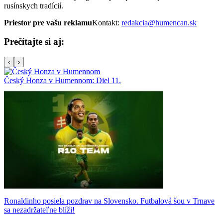
rusínskych tradícií.
Priestor pre vašu reklamu
Kontakt:
redakcia@humencan.sk
Prečítajte si aj:
‹
›
Český Honza v Humennom: Diel 11.
Ronaldinho posiela pozdrav na Slovensko. Futbalová šou v Trnave
sa nezadržateľne blíži!