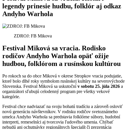
legendy prinesie hudbu, folklór aj odkaz
Andyho Warhola
ZDROJ: FB Mikova
Festival Miková sa vracia. Rodisko
rodičov Andyho Warhola opäť ožije
hudbou, folklórom a rusínskou kultúrou
Po rokoch sa do obce Miková v okrese Stropkov vracia podujatie,
ktoré bolo dlhé roky symbolom rusínskej kultúry na severovýchode
Slovenska. Festival Miková sa uskutoční
v sobotu 25. júla 2026
a
organizátori sľubujú celodenný program pre všetky vekové
kategórie.
Festival chce nadviazať na svoju bohatú tradíciu a zároveň osloviť
novú generáciu návštevníkov. V rodisku rodičov svetoznámeho
umelca Andyho Warhola sa predstavia folklórne súbory, hudobní
interpreti, remeselníci aj tvorcovia ľudového umenia. Chýbať
nebudú ani ochutnávky regionálnych špecialít či prezentácia