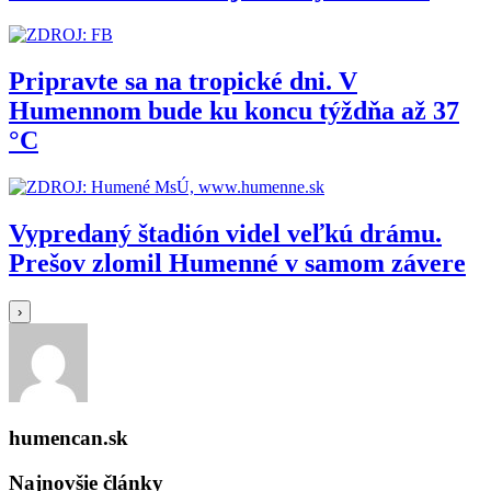
Pripravte sa na tropické dni. V
Humennom bude ku koncu týždňa až 37
°C
Vypredaný štadión videl veľkú drámu.
Prešov zlomil Humenné v samom závere
›
humencan.sk
Najnovšie články