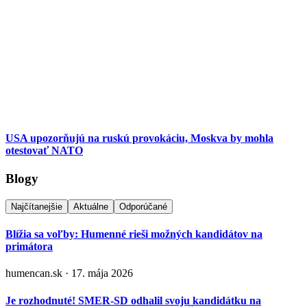
USA upozorňujú na ruskú provokáciu, Moskva by mohla
otestovať NATO
Blogy
Najčítanejšie
Aktuálne
Odporúčané
Blížia sa voľby: Humenné rieši možných kandidátov na
primátora
humencan.sk · 17. mája 2026
Je rozhodnuté! SMER-SD odhalil svoju kandidátku na