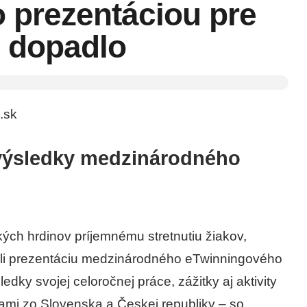
o prezentáciou pre
o dopadlo
.sk
 výsledky medzinárodného
ých hrdinov príjemnému stretnutiu žiakov,
ravili prezentáciu medzinárodného eTwinningového
ýsledky svojej celoročnej práce, zážitky aj aktivity
lami zo Slovenska a Českej republiky – so