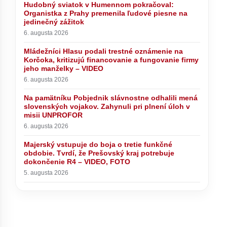
Hudobný sviatok v Humennom pokračoval:
Organistka z Prahy premenila ľudové piesne na
Mládežníci Hlasu podali trestné
jedinečný zážitok
oznámenie na Korčoka, kritizujú
financovanie a fungovanie firmy
6. augusta 2026
jeho manželky – VIDEO
Mládežníci Hlasu podali trestné oznámenie na
nnom
Prahy
Korčoka, kritizujú financovanie a fungovanie firmy
na
jeho manželky – VIDEO
6. augusta 2026
Na pamätníku Pobjednik slávnostne odhalili mená
slovenských vojakov. Zahynuli pri plnení úloh v
misii UNPROFOR
6. augusta 2026
Majerský vstupuje do boja o tretie funkčné
obdobie. Tvrdí, že Prešovský kraj potrebuje
dokončenie R4 – VIDEO, FOTO
5. augusta 2026