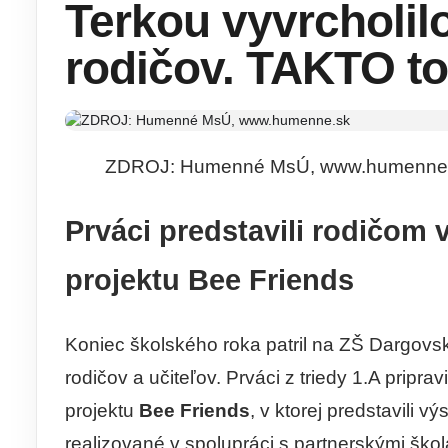
Terkou vyvrcholil
rodičov. TAKTO t
ZDROJ: Humenné MsÚ, www.humenne
Prváci predstavili rodičom
projektu Bee Friends
Koniec školského roka patril na ZŠ Dargovsk
rodičov a učiteľov. Prváci z triedy 1.A prip
projektu
Bee Friends
, v ktorej predstavili v
realizované v spolupráci s partnerskými ško