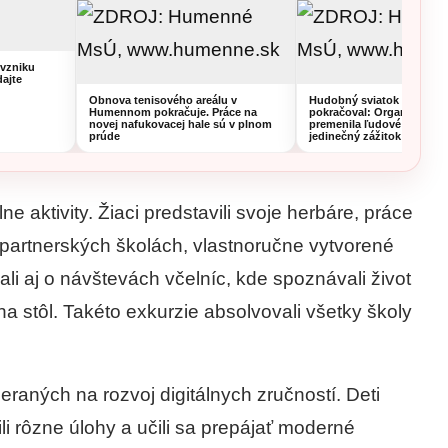
vzniku
dajte
Obnova tenisového areálu v
Hudobný sviatok v Hume
Humennom pokračuje. Práce na
pokračoval: Organistka z 
novej nafukovacej hale sú v plnom
premenila ľudové piesne 
prúde
jedinečný zážitok
e aktivity. Žiaci predstavili svoje herbáre, práce
v partnerských školách, vlastnoručne vytvorené
ali aj o návštevách včelníc, kde spoznávali život
na stôl. Takéto exkurzie absolvovali všetky školy
meraných na rozvoj digitálnych zručností. Deti
ili rôzne úlohy a učili sa prepájať moderné