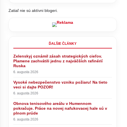
Zatiaľ nie sú aktívni blogeri.
ĎALŠIE ČLÁNKY
Zelenskyj oznámil zásah strategických cieľov.
Plamene zachvátili jednu z najväčších rafinérií
Ruska
6. augusta 2026
Vysoké nebezpečenstvo vzniku požiaru! Na tieto
veci si dajte POZOR!
6. augusta 2026
Obnova tenisového areálu v Humennom
pokračuje. Práce na novej nafukovacej hale sú v
plnom prúde
6. augusta 2026