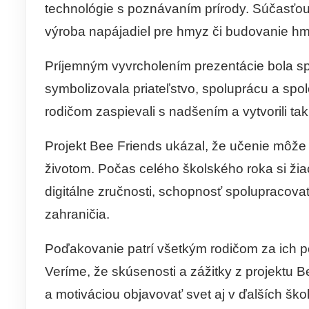
technológie s poznávaním prírody. Súčasťou p
výroba napájadiel pre hmyz či budovanie h
Príjemným vyvrcholením prezentácie bola spo
symbolizovala priateľstvo, spoluprácu a spol
rodičom zaspievali s nadšením a vytvorili t
Projekt Bee Friends ukázal, že učenie môže 
životom. Počas celého školského roka si žiaci
digitálne zručnosti, schopnosť spolupracova
zahraničia.
Poďakovanie patrí všetkým rodičom za ich p
Veríme, že skúsenosti a zážitky z projektu 
a motiváciou objavovať svet aj v ďalších ško