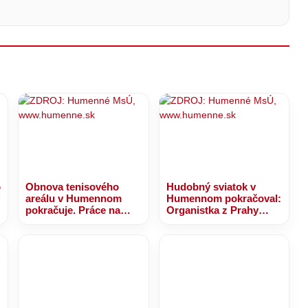
kajú
íze
sielajú
vajú len
LASU,
meny?
o RINGU
nimočne.
orý mieri
imátorskú
imátorskú
oličku!
oličku?
o
Obnova tenisového
Hudobný sviatok v
areálu v Humennom
Humennom pokračoval:
pokračuje. Práce na
Organistka z Prahy
novej nafukovacej hale
premenila ľudové
sú v plnom prúde
piesne na jedinečný
zážitok