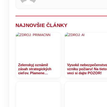
ča
kr
po
dá
H
z
d
vý
kt
o
na
pr
pr
st
st
NAJNOVŠIE ČLÁNKY
Zelenskyj oznámil
Vysoké nebezpečenstv
zásah strategických
vzniku požiaru! Na tieto
cieľov. Plamene
veci si dajte POZOR!
zachvátili jednu z
najväčších rafinérií
Ruska