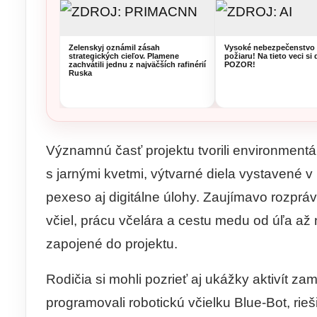
Zelenskyj oznámil zásah
Vysoké nebezpečenstvo 
strategických cieľov. Plamene
požiaru! Na tieto veci si 
zachvátili jednu z najväčších rafinérií
POZOR!
Ruska
Významnú časť projektu tvorili environmentáln
s jarnými kvetmi, výtvarné diela vystavené 
pexeso aj digitálne úlohy. Zaujímavo rozpráv
včiel, prácu včelára a cestu medu od úľa až 
zapojené do projektu.
Rodičia si mohli pozrieť aj ukážky aktivít za
programovali robotickú včielku Blue-Bot, rieš