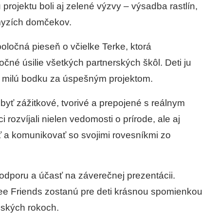
rojektu boli aj zelené výzvy – výsadba rastlín,
myzích domčekov.
ločná pieseň o včielke Terke, ktorá
očné úsilie všetkých partnerských škôl. Deti ju
ak milú bodku za úspešným projektom.
byť zážitkové, tvorivé a prepojené s reálnym
 rozvíjali nielen vedomosti o prírode, ale aj
ť a komunikovať so svojimi rovesníkmi zo
odporu a účasť na záverečnej prezentácii.
Bee Friends zostanú pre deti krásnou spomienkou
lských rokoch.