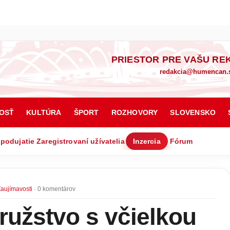
PRIESTOR PRE VAŠU RE
redakcia@humencan.
OSŤ
KULTÚRA
ŠPORT
ROZHOVORY
SLOVENSKO
 podujatie
Zaregistrovaní užívatelia
Inzercia
Fórum
aujímavosti
· 0 komentárov
užstvo s včielkou