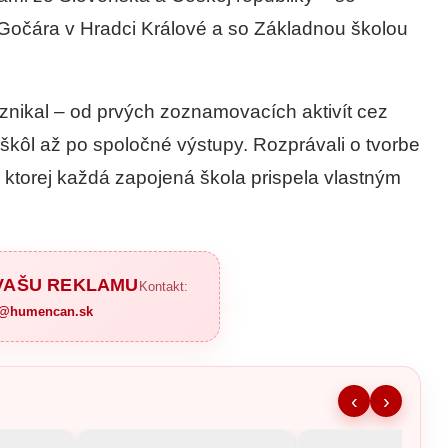
Gočára v Hradci Králové a so Základnou školou
 vznikal – od prvých zoznamovacích aktivít cez
 škôl až po spoločné výstupy. Rozprávali o tvorbe
o ktorej každá zapojená škola prispela vlastným
 VAŠU REKLAMU
Kontakt:
a@humencan.sk
‹
›