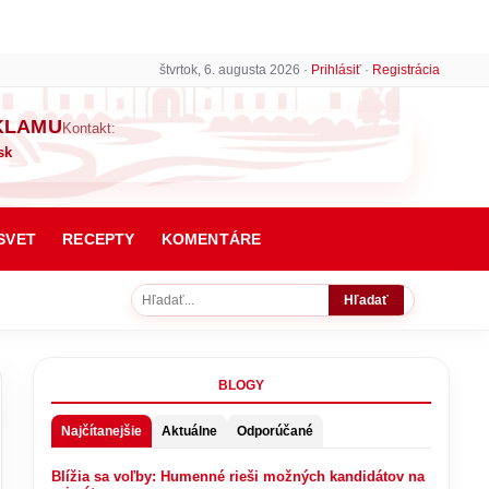
štvrtok, 6. augusta 2026 ·
Prihlásiť
·
Registrácia
KLAMU
Kontakt:
sk
SVET
RECEPTY
KOMENTÁRE
Hľadať
BLOGY
Najčítanejšie
Aktuálne
Odporúčané
Blížia sa voľby: Humenné rieši možných kandidátov na