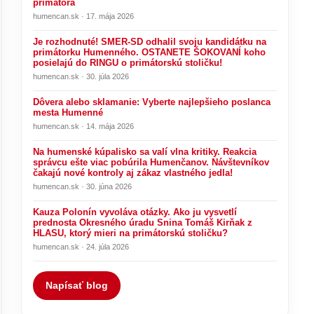
primátora
humencan.sk · 17. mája 2026
Je rozhodnuté! SMER-SD odhalil svoju kandidátku na
primátorku Humenného. OSTANETE ŠOKOVANÍ koho
posielajú do RINGU o primátorskú stoličku!
humencan.sk · 30. júla 2026
Dôvera alebo sklamanie: Vyberte najlepšieho poslanca
mesta Humenné
humencan.sk · 14. mája 2026
Na humenské kúpalisko sa valí vlna kritiky. Reakcia
správcu ešte viac pobúrila Humenčanov. Návštevníkov
čakajú nové kontroly aj zákaz vlastného jedla!
humencan.sk · 30. júna 2026
Kauza Polonín vyvoláva otázky. Ako ju vysvetlí
prednosta Okresného úradu Snina Tomáš Kirňak z
HLASU, ktorý mieri na primátorskú stoličku?
humencan.sk · 24. júla 2026
Napísať blog