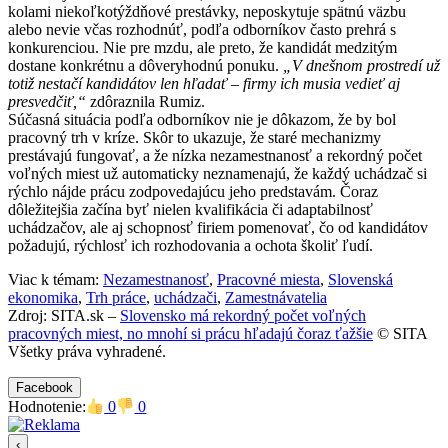
kolami niekoľkotýždňové prestávky, neposkytuje spätnú väzbu
alebo nevie včas rozhodnúť, podľa odborníkov často prehrá s
konkurenciou. Nie pre mzdu, ale preto, že kandidát medzitým
dostane konkrétnu a dôveryhodnú ponuku.
„V dnešnom prostredí už
totiž nestačí kandidátov len hľadať – firmy ich musia vedieť aj
presvedčiť,“
zdôraznila Rumiz.
Súčasná situácia podľa odborníkov nie je dôkazom, že by bol
pracovný trh v kríze. Skôr to ukazuje, že staré mechanizmy
prestávajú fungovať, a že nízka nezamestnanosť a rekordný počet
voľných miest už automaticky neznamenajú, že každý uchádzač si
rýchlo nájde prácu zodpovedajúcu jeho predstavám. Čoraz
dôležitejšia začína byť nielen kvalifikácia či adaptabilnosť
uchádzačov, ale aj schopnosť firiem pomenovať, čo od kandidátov
požadujú, rýchlosť ich rozhodovania a ochota školiť ľudí.
Viac k témam:
Nezamestnanosť
,
Pracovné miesta
,
Slovenská
ekonomika
,
Trh práce
,
uchádzači
,
Zamestnávatelia
Zdroj: SITA.sk –
Slovensko má rekordný počet voľných
pracovných miest, no mnohí si prácu hľadajú čoraz ťažšie
© SITA
Všetky práva vyhradené.
Facebook
Hodnotenie:
0
0
‹