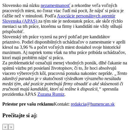
Slovensko má nízku
nezamestnanosť
a rekordne veľa voľných
pracovných miest, no čoraz viac ľudí má pocit, že nájsť si prácu je
ťažšie než v minulosti. Podľa
Asociácie personálnych agentúr
Slovenska (APAS)
za tým nie je nedostatok práce, ale skôr rýchlo
meniaci sa trh práce, ktorému sa firmy i kandidáti nie vždy stíhajú
prispôsobiť.
Slovenský trh práce vyzerá na prvý pohľad pre kandidátov
priaznivo. Podiel disponibilných uchádzačov o zamestnanie v apríli
klesol na 3,96 % a počet voľných miest dosiahol svoje historické
maximum. Aj napriek tomu však na trhu práce pribúda uchádzačov,
ktorí majú problém nájsť si prácu.
Za problematické označujú menej vhodných ponúk, dlhé čakanie na
spätnú väzbu pri posielaní životopisov, či to, že hoci absolvujú
viacero výberových kôl, pracovná ponuka nakoniec nepríde.
„Tento
zdanlivý paradox je v skutočnosti výsledkom výrazného nesúladu
medzi tým, aké pozície potrebujú firmy obsadiť a aké skúsenosti či
zručnosti majú kandidáti, ktorí sú reálne k dispozícii,“
spresnila
prezidentka APAS
Zuzana Rumiz
.
Priestor pre vašu reklamu
Kontakt:
redakcia@humencan.sk
Prečítajte si aj:
‹
›