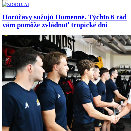
Horúčavy sužujú Humenné. Týchto 6 rád
vám pomôže zvládnuť tropické dni