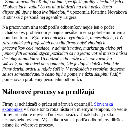
„Zamestnávatelia hľadajú najmä špecifické profily v technických a
IT oblastiach, zatiaľ čo voľní uchádzači na trhu práce často
disponujú úplne inou kvalifikáciou,“
upozornila Katarína Nováková
Rudinská z personálnej agentúry Lugera.
Na pracovnom trhu totiž podľa odborníkov nejde len o počet
uchádzačov, problémom je najmä nesúlad medzi potrebami firiem a
ponukou trhu.
„Kým v technických, výrobných, remeselných, IT či
zdravotníckych profesiách nevedia firmy nájsť vhodných
pracovníkov celé mesiace, v administratíve, marketingu alebo pri
juniorných kancelárskych pozíciách sa na jedno voľné miesto hlásia
desiatky kandidátov. Uchádzač teda môže byť motivovaný a
skúsený, no ak mieri do segmentu, kde je dopyt slabší alebo kde
firmy šetria, prácu si nájde ťažšie. V profesiách s vysokým dopytom
sa zas zamestnávatelia často bijú o pomerne úzku skupinu ľudí,“
pomenovali problémy personálni odborníci.
Náborové procesy sa predlžujú
Firmy aj uchádzači o prácu sú zároveň opatrnejší.
Slovenská
ekonomika
v úvode tohto roka rástla len miernym tempom, čo vedie
firmy pri nábore nových ľudí viac zvažovať náklady aj riziko
nesprávneho výberu. Výsledkom sú tak podľa odborníkov dlhšie a
prísnejšie výberové procesy.