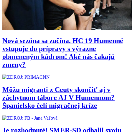
Nová sezóna sa začína. HC 19 Humenné
vstupuje do prípravy s výrazne
obmeneným kádrom! Aké nás čakajú
zmeny?
Môžu migranti z Ceuty skončiť aj v
záchytnom tábore AJ V Humennom?
Španielsko čelí migračnej kríze
Je rozhodnuté! SMER-SD odhalil svoju