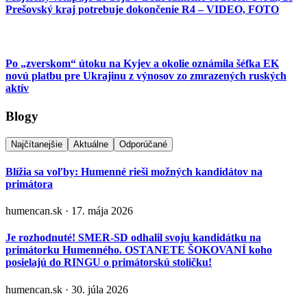
Prešovský kraj potrebuje dokončenie R4 – VIDEO, FOTO
Po „zverskom“ útoku na Kyjev a okolie oznámila šéfka EK
novú platbu pre Ukrajinu z výnosov zo zmrazených ruských
aktív
Blogy
Najčítanejšie
Aktuálne
Odporúčané
Blížia sa voľby: Humenné rieši možných kandidátov na
primátora
humencan.sk · 17. mája 2026
Je rozhodnuté! SMER-SD odhalil svoju kandidátku na
primátorku Humenného. OSTANETE ŠOKOVANÍ koho
posielajú do RINGU o primátorskú stoličku!
humencan.sk · 30. júla 2026