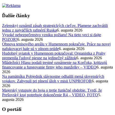
Ďalšie články
Zelenskyj oznámil zásah strategických cieľov. Plamene zachvátili
jednu z najväčších rafinérií Ruska
6. augusta 2026
Vysoké nebezpečenstvo vzniku požiaru! Na tieto veci si dajte
POZOR!
6. augusta 2026
Obnova tenisového areálu v Humennom pokračuje. Práce na novej
nafukovacej hale sú v plnom prúde
6. augusta 2026
Hudobný sviatok v Humennom pokračoval: Organistka z Prahy
premenila ľudové piesne na jedinečný zážitok
6. augusta 2026
Mládežníci Hlasu podali trestné oznámenie na Korčoka, kritizujú
financovanie a fungovanie firmy jeho manželky – VIDEO
6. augusta
2026
Na pamätníku Pobjednik slávnostne odhalili mená slovenských
vojakov. Zahynuli pri plnení úloh v misii UNPROFOR
6. augusta
2026
Majerský vstupuje do boja o tretie funkčné obdobie. Tvrdí, že
Prešovský kraj potrebuje dokončenie R4 – VIDEO, FOTO
5.
augusta 2026
O portáli