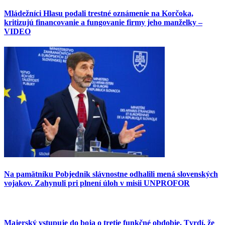
Mládežníci Hlasu podali trestné oznámenie na Korčoka,
kritizujú financovanie a fungovanie firmy jeho manželky –
VIDEO
Na pamätníku Pobjednik slávnostne odhalili mená slovenských
vojakov. Zahynuli pri plnení úloh v misii UNPROFOR
Majerský vstupuje do boja o tretie funkčné obdobie. Tvrdí, že