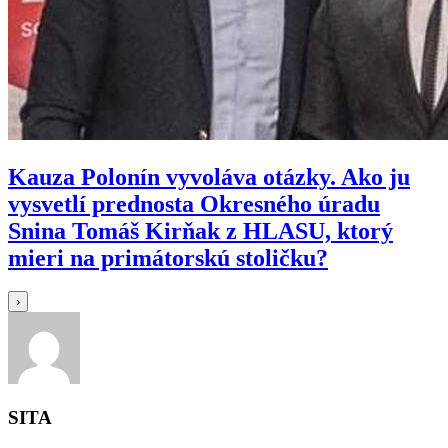
Kauza Polonín vyvoláva otázky. Ako ju
vysvetlí prednosta Okresného úradu
Snina Tomáš Kirňak z HLASU, ktorý
mieri na primátorskú stoličku?
›
SITA