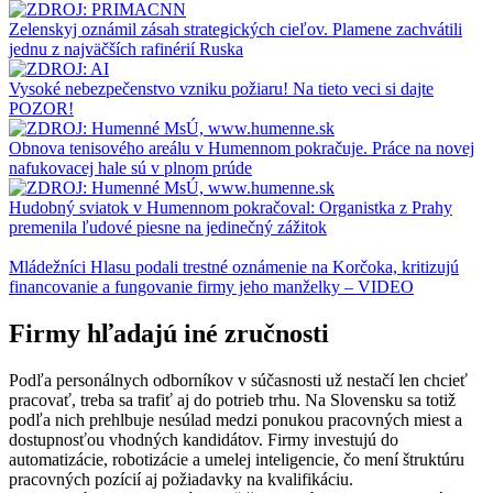
Zelenskyj oznámil zásah strategických cieľov. Plamene zachvátili
jednu z najväčších rafinérií Ruska
Vysoké nebezpečenstvo vzniku požiaru! Na tieto veci si dajte
POZOR!
Obnova tenisového areálu v Humennom pokračuje. Práce na novej
nafukovacej hale sú v plnom prúde
Hudobný sviatok v Humennom pokračoval: Organistka z Prahy
premenila ľudové piesne na jedinečný zážitok
Mládežníci Hlasu podali trestné oznámenie na Korčoka, kritizujú
financovanie a fungovanie firmy jeho manželky – VIDEO
Firmy hľadajú iné zručnosti
Podľa personálnych odborníkov v súčasnosti už nestačí len chcieť
pracovať, treba sa trafiť aj do potrieb trhu. Na Slovensku sa totiž
podľa nich prehlbuje nesúlad medzi ponukou pracovných miest a
dostupnosťou vhodných kandidátov. Firmy investujú do
automatizácie, robotizácie a umelej inteligencie, čo mení štruktúru
pracovných pozícií aj požiadavky na kvalifikáciu.