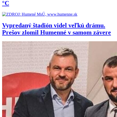
°C
Vypredaný štadión videl veľkú drámu.
Prešov zlomil Humenné v samom závere