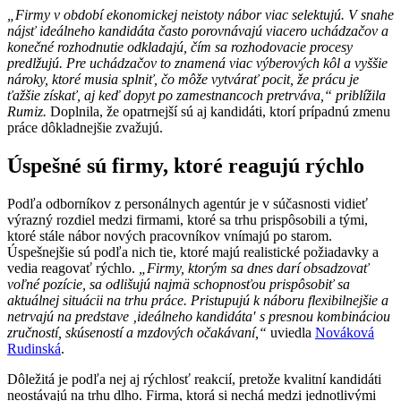
„Firmy v období ekonomickej neistoty nábor viac selektujú. V snahe
nájsť ideálneho kandidáta často porovnávajú viacero uchádzačov a
konečné rozhodnutie odkladajú, čím sa rozhodovacie procesy
predlžujú. Pre uchádzačov to znamená viac výberových kôl a vyššie
nároky, ktoré musia splniť, čo môže vytvárať pocit, že prácu je
ťažšie získať, aj keď dopyt po zamestnancoch pretrváva,“ priblížila
Rumiz.
Doplnila, že opatrnejší sú aj kandidáti, ktorí prípadnú zmenu
práce dôkladnejšie zvažujú.
Úspešné sú firmy, ktoré reagujú rýchlo
Podľa odborníkov z personálnych agentúr je v súčasnosti vidieť
výrazný rozdiel medzi firmami, ktoré sa trhu prispôsobili a tými,
ktoré stále nábor nových pracovníkov vnímajú po starom.
Úspešnejšie sú podľa nich tie, ktoré majú realistické požiadavky a
vedia reagovať rýchlo.
„Firmy, ktorým sa dnes darí obsadzovať
voľné pozície, sa odlišujú najmä schopnosťou prispôsobiť sa
aktuálnej situácii na trhu práce. Pristupujú k náboru flexibilnejšie a
netrvajú na predstave ‚ideálneho kandidáta′ s presnou kombináciou
zručností, skúseností a mzdových očakávaní,“
uviedla
Nováková
Rudinská
.
Dôležitá je podľa nej aj rýchlosť reakcií, pretože kvalitní kandidáti
neostávajú na trhu dlho. Firma, ktorá si nechá medzi jednotlivými