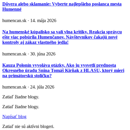
Dôvera alebo sklamanie: Vyberte najlepšieho poslanca mesta
Humenné
humencan.sk · 14. mája 2026
Na humenské kúpalisko sa valí vlna kritiky. Reakcia správcu
ešte viac pobúrila Humenčanov. Návštevníkov čakajú nové
kontroly aj zákaz vlastného jedla!
humencan.sk · 30. júna 2026
Kauza Polonín vyvoláva otázky. Ako ju vysvetlí prednosta
Okresného úradu Snina Tomáš Kirňak z HLASU, ktorý mieri
na primátorskú stoličku?
humencan.sk · 24. júla 2026
Zatiaľ žiadne blogy.
Zatiaľ žiadne blogy.
Napísať blog
Zatiaľ nie sú aktívni blogeri.