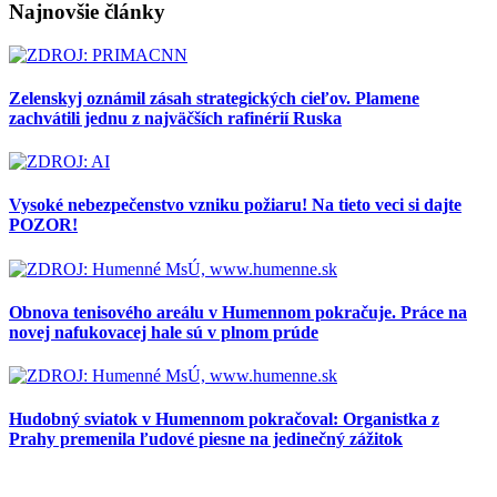
Najnovšie články
Zelenskyj oznámil zásah strategických cieľov. Plamene
zachvátili jednu z najväčších rafinérií Ruska
Vysoké nebezpečenstvo vzniku požiaru! Na tieto veci si dajte
POZOR!
Obnova tenisového areálu v Humennom pokračuje. Práce na
novej nafukovacej hale sú v plnom prúde
Hudobný sviatok v Humennom pokračoval: Organistka z
Prahy premenila ľudové piesne na jedinečný zážitok