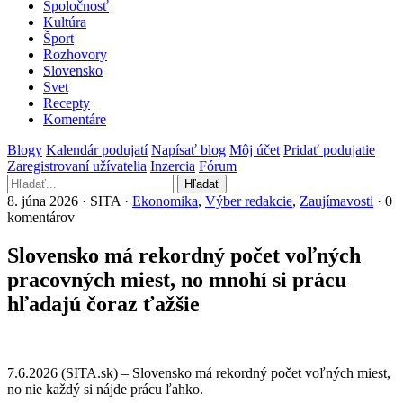
Spoločnosť
Kultúra
Šport
Rozhovory
Slovensko
Svet
Recepty
Komentáre
Blogy
Kalendár podujatí
Napísať blog
Môj účet
Pridať podujatie
Zaregistrovaní užívatelia
Inzercia
Fórum
Hľadať
8. júna 2026 · SITA ·
Ekonomika
,
Výber redakcie
,
Zaujímavosti
· 0
komentárov
Slovensko má rekordný počet voľných
pracovných miest, no mnohí si prácu
hľadajú čoraz ťažšie
7.6.2026 (SITA.sk) – Slovensko má rekordný počet voľných miest,
no nie každý si nájde prácu ľahko.