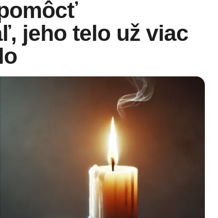
 pomôcť
ľ, jeho telo už viac
lo