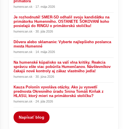
primátora
humencan.sk · 17. mája 2026
Je rozhodnuté! SMER-SD odhalil svoju kandidátku na
primátorku Humenného. OSTANETE ŠOKOVANÍ koho
posielajú do RINGU o primátorskú stoličku!
humencan.sk · 30. júla 2026
Dôvera alebo sklamanie: Vyberte najlepšieho poslanca
mesta Humenné
humencan.sk · 14. mája 2026
Na humenské kúpalisko sa valí vlna kritiky. Reakcia
správcu ešte viac pobúrila Humenčanov. Návštevníkov
čakajú nové kontroly aj zákaz vlastného jedla!
humencan.sk · 30. júna 2026
Kauza Polonín vyvoláva otázky. Ako ju vysvetlí
prednosta Okresného úradu Snina Tomáš Kirňak z
HLASU, ktorý mieri na primátorskú stoličku?
humencan.sk · 24. júla 2026
Napísať blog