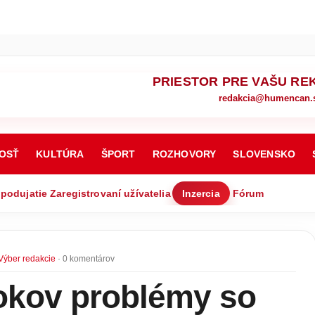
PRIESTOR PRE VAŠU RE
redakcia@humencan.
OSŤ
KULTÚRA
ŠPORT
ROZHOVORY
SLOVENSKO
 podujatie
Zaregistrovaní užívatelia
Inzercia
Fórum
Výber redakcie
· 0 komentárov
rokov problémy so