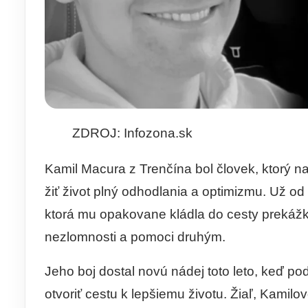
ZDROJ: Infozona.sk
Kamil Macura z Trenčína bol človek, ktorý
žiť život plný odhodlania a optimizmu. Už od
ktorá mu opakovane kládla do cesty prekážk
nezlomnosti a pomoci druhým.
Jeho boj dostal novú nádej toto leto, keď po
otvoriť cestu k lepšiemu životu. Žiaľ, Kamil