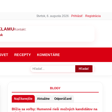
štvrtok, 6. augusta 2026 ·
Prihlásiť
·
Registrácia
KLAMU
Kontakt:
sk
SVET
RECEPTY
KOMENTÁRE
Hľadať
BLOGY
Najčítanejšie
Aktuálne
Odporúčané
Blížia sa voľby: Humenné rieši možných kandidátov na