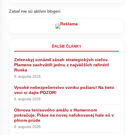
Zatiaľ nie sú aktívni blogeri.
ĎALŠIE ČLÁNKY
Zelenskyj oznámil zásah strategických cieľov.
Plamene zachvátili jednu z najväčších rafinérií
Ruska
6. augusta 2026
Vysoké nebezpečenstvo vzniku požiaru! Na tieto
veci si dajte POZOR!
6. augusta 2026
Obnova tenisového areálu v Humennom
pokračuje. Práce na novej nafukovacej hale sú v
plnom prúde
6. augusta 2026