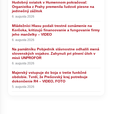
Hudobný sviatok v Humennom pokračoval:
Organistka z Prahy premenila ľudové piesne na
jedinečný zážitok
6. augusta 2026
Mládežníci Hlasu podali trestné oznámenie na
Korčoka, kritizujú financovanie a fungovanie firmy
jeho manželky – VIDEO
6. augusta 2026
Na pamätníku Pobjednik slávnostne odhalili mená
slovenských vojakov. Zahynuli pri plnení úloh v
misii UNPROFOR
6. augusta 2026
Majerský vstupuje do boja o tretie funkčné
obdobie. Tvrdí, že Prešovský kraj potrebuje
dokončenie R4 – VIDEO, FOTO
Mládežníci Hlasu podali trestné
oznámenie na Korčoka, kritizujú
5. augusta 2026
financovanie a fungovanie firmy
jeho manželky – VIDEO