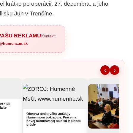
 krátko po operácii, 27. decembra, a jeho
lisku Juh v Trenčíne.
 VAŠU REKLAMU
Kontakt:
a@humencan.sk
‹
›
vzniku
dajte
Obnova tenisového areálu v
Humennom pokračuje. Práce na
novej nafukovacej hale sú v plnom
prúde