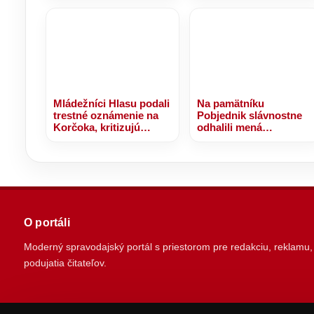
najväčších rafinérií
Ruska
Mládežníci Hlasu podali
Na pamätníku
trestné oznámenie na
Pobjednik slávnostne
Korčoka, kritizujú
odhalili mená
financovanie a
slovenských vojakov.
fungovanie firmy jeho
Zahynuli pri plnení úloh
manželky – VIDEO
v misii UNPROFOR
O portáli
Moderný spravodajský portál s priestorom pre redakciu, reklamu,
podujatia čitateľov.