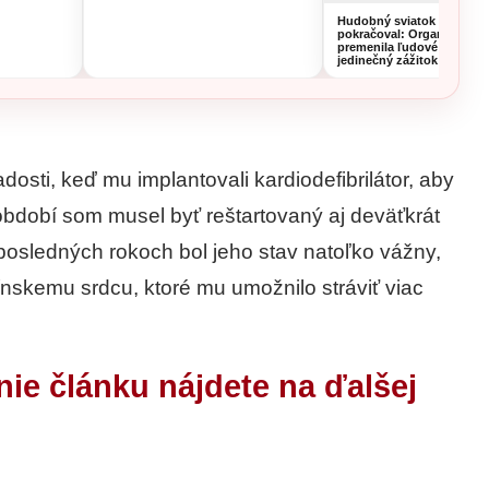
Hudobný sviatok v Hume
pokračoval: Organistka z 
premenila ľudové piesne 
jedinečný zážitok
osti, keď mu implantovali kardiodefibrilátor, aby
bdobí som musel byť reštartovaný aj deväťkrát
posledných rokoch bol jeho stav natoľko vážny,
ínskemu srdcu, ktoré mu umožnilo stráviť viac
nie článku nájdete na ďalšej