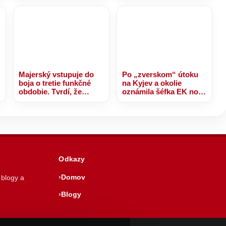
sú v plnom prúde
piesne na jedinečný
zážitok
Majerský vstupuje do
Po „zverskom“ útoku
boja o tretie funkčné
na Kyjev a okolie
obdobie. Tvrdí, že
oznámila šéfka EK novú
Prešovský kraj
platbu pre Ukrajinu z
potrebuje dokončenie
výnosov zo
R4 – VIDEO, FOTO
zmrazených ruských
aktív
Odkazy
Domov
 blogy a
Blogy