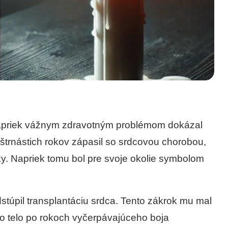
 napriek vážnym zdravotným problémom dokázal
 štrnástich rokov zápasil so srdcovou chorobou,
y. Napriek tomu bol pre svoje okolie symbolom
dstúpil transplantáciu srdca. Tento zákrok mu mal
ovo telo po rokoch vyčerpávajúceho boja