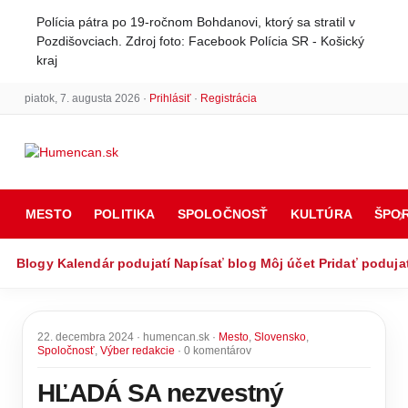
Polícia pátra po 19-ročnom Bohdanovi, ktorý sa stratil v
Pozdišovciach. Zdroj foto: Facebook Polícia SR - Košický
kraj
piatok, 7. augusta 2026 ·
Prihlásiť
·
Registrácia
MESTO
POLITIKA
SPOLOČNOSŤ
KULTÚRA
ŠPO
Blogy
Kalendár podujatí
Napísať blog
Môj účet
Pridať poduja
22. decembra 2024 · humencan.sk ·
Mesto
,
Slovensko
,
Spoločnosť
,
Výber redakcie
· 0 komentárov
HĽADÁ SA nezvestný