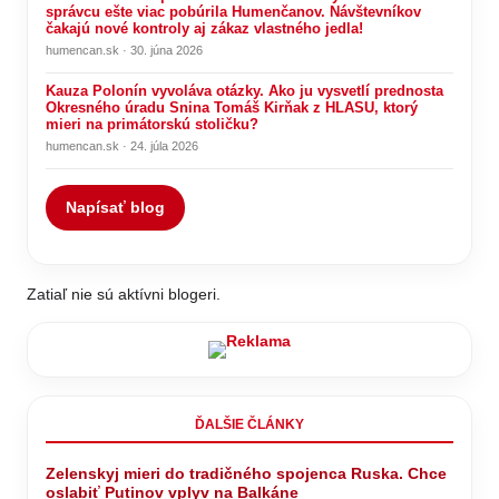
správcu ešte viac pobúrila Humenčanov. Návštevníkov
čakajú nové kontroly aj zákaz vlastného jedla!
humencan.sk · 30. júna 2026
Kauza Polonín vyvoláva otázky. Ako ju vysvetlí prednosta
Okresného úradu Snina Tomáš Kirňak z HLASU, ktorý
mieri na primátorskú stoličku?
humencan.sk · 24. júla 2026
Napísať blog
Zatiaľ nie sú aktívni blogeri.
ĎALŠIE ČLÁNKY
Zelenskyj mieri do tradičného spojenca Ruska. Chce
oslabiť Putinov vplyv na Balkáne