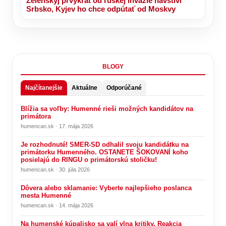
Zelenskyj prvýkrát od ruskej invázie navštívi
Srbsko, Kyjev ho chce odpútať od Moskvy
BLOGY
Najčítanejšie
Aktuálne
Odporúčané
Blížia sa voľby: Humenné rieši možných kandidátov na
primátora
humencan.sk · 17. mája 2026
Je rozhodnuté! SMER-SD odhalil svoju kandidátku na
primátorku Humenného. OSTANETE ŠOKOVANÍ koho
posielajú do RINGU o primátorskú stoličku!
humencan.sk · 30. júla 2026
Dôvera alebo sklamanie: Vyberte najlepšieho poslanca
mesta Humenné
humencan.sk · 14. mája 2026
Na humenské kúpalisko sa valí vlna kritiky. Reakcia