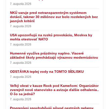
7. augusta 2026
NKÚ varuje pred netransparentným systémom
dotácií, takmer 30 miliónov eur bolo rozdelených bez
jasných kritérií
7. augusta 2026
USA upozorňujú na ruskú provokáciu, Moskva by
mohla otestovať NATO
7. augusta 2026
Humenné využíva prázdniny naplno. Viaceré
základné školy prechádzajú výraznou modernizáciou
7. augusta 2026
ODSTÁVKA teplej vody na TOMTO SÍDLISKU
7. augusta 2026
Veľký obrat v kauze Rock pod Kameňom: Organizátor
zverejnil nové stanovisko a avizuje ďalšie odhalenia..
O čo sa jedná?
7. augusta 2026
Progresívci spochybňujú pôvod cestných radarov,