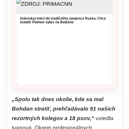
NKÚ va
takmer
kritérií
Zelenskyj mieri do tradičného spojenca Ruska. Chce
oslabiť Putinov vplyv na Balkáne
„Spolu tak dnes okolie, kde sa mal
Bohdan stratiť, prehľadávalo 91 našich
rezortných kolegov a 18 psov,“
uviedla
Ivanová. Okrem profesionálnych