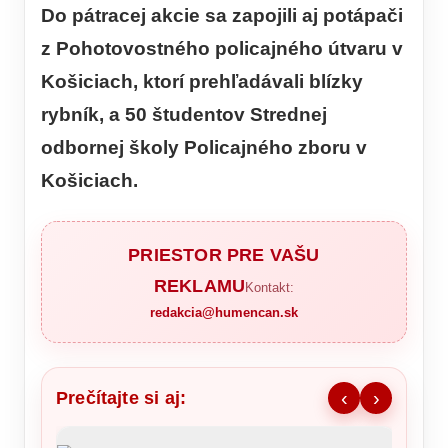
Do pátracej akcie sa zapojili aj potápači
z Pohotovostného policajného útvaru v
Košiciach, ktorí prehľadávali blízky
rybník, a 50 študentov Strednej
odbornej školy Policajného zboru v
Košiciach.
PRIESTOR PRE VAŠU
REKLAMU
Kontakt:
redakcia@humencan.sk
Prečítajte si aj:
‹
›