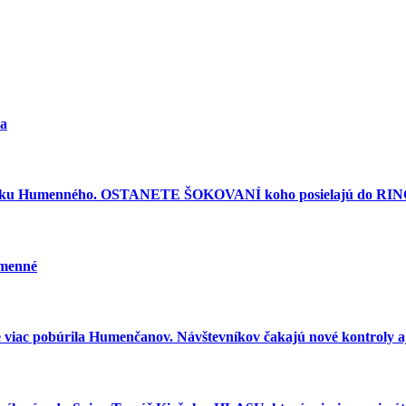
ra
torku Humenného. OSTANETE ŠOKOVANÍ koho posielajú do RINGU
umenné
e viac pobúrila Humenčanov. Návštevníkov čakajú nové kontroly aj