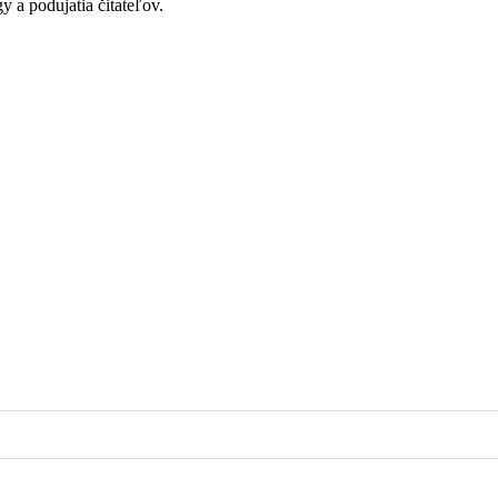
y a podujatia čitateľov.