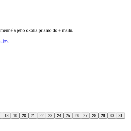
Humenné a jeho okolia priamo do e-mailu.
dajov
.
18
19
20
21
22
23
24
25
26
27
28
29
30
31