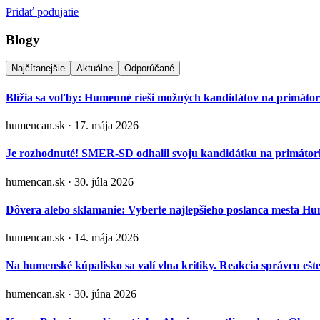
Pridať podujatie
Blogy
Najčítanejšie
Aktuálne
Odporúčané
Blížia sa voľby: Humenné rieši možných kandidátov na primáto
humencan.sk · 17. mája 2026
Je rozhodnuté! SMER-SD odhalil svoju kandidátku na primá
humencan.sk · 30. júla 2026
Dôvera alebo sklamanie: Vyberte najlepšieho poslanca mesta H
humencan.sk · 14. mája 2026
Na humenské kúpalisko sa valí vlna kritiky. Reakcia správcu ešt
humencan.sk · 30. júna 2026