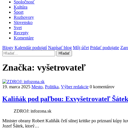
Spoločnosť
Kultúra
Šport
Rozhovory
Slovensko
Svet
Recepty
Komentáre
Blogy
Kalendár podujatí
Napísať blog
Môj účet
Pridať podujatie
Zare
Hľadať
Značka:
vyšetrovateľ
19. marca 2025
Mesto
,
Politika
,
Výber redakcie
0 komentárov
Kaliňák pod paľbou: Exvyšetrovateľ Šátek
ZDROJ: infozona.sk
Minister obrany Robert Kaliňák čelí silnej kritike po priznaní kúpy l
Jozef Šátek, ktorý…