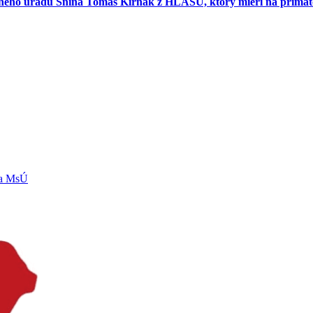
esného úradu Snina Tomáš Kirňak z HLASU, ktorý mieri na primát
ľa MsÚ