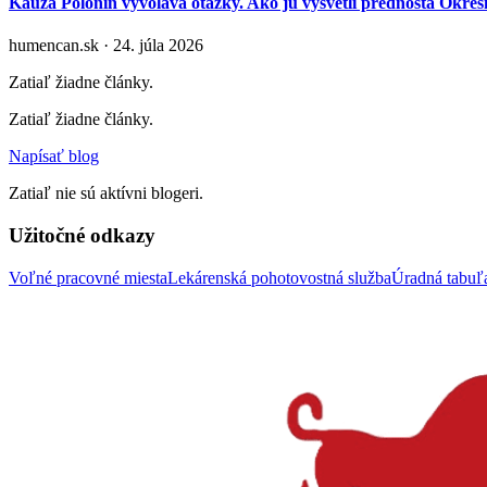
Kauza Polonín vyvoláva otázky. Ako ju vysvetlí prednosta Okr
humencan.sk · 24. júla 2026
Zatiaľ žiadne články.
Zatiaľ žiadne články.
Napísať blog
Zatiaľ nie sú aktívni blogeri.
Užitočné odkazy
Voľné pracovné miesta
Lekárenská pohotovostná služba
Úradná tabu