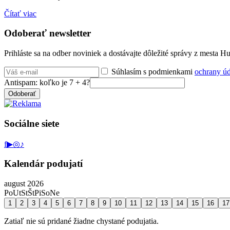
Čítať viac
Odoberať newsletter
Prihláste sa na odber noviniek a dostávajte dôležité správy z mesta 
Súhlasím s podmienkami
ochrany ú
Antispam: koľko je 7 + 4?
Odoberať
Sociálne siete
f
▶
◎
♪
Kalendár podujatí
august 2026
Po
Ut
St
Št
Pi
So
Ne
1
2
3
4
5
6
7
8
9
10
11
12
13
14
15
16
17
Zatiaľ nie sú pridané žiadne chystané podujatia.