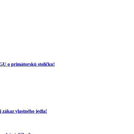
 o primátorskú stoličku!
 zákaz vlastného jedla!