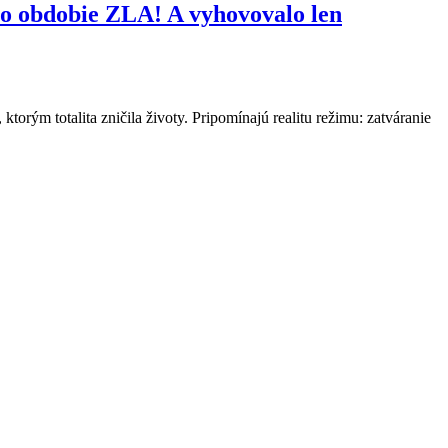
lo obdobie ZLA! A vyhovovalo len
torým totalita zničila životy. Pripomínajú realitu režimu: zatváranie