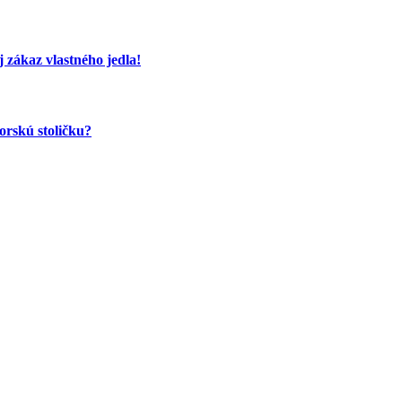
 zákaz vlastného jedla!
orskú stoličku?