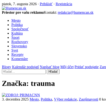
piatok, 7. augusta 2026 ·
Prihlásiť
·
Registrácia
Priestor pre vašu reklamu
Kontakt:
redakcia@humencan.sk
Mesto
Politika
Spoločnosť
Kultúra
Šport
Rozhovory
Slovensko
Svet
Recepty
Komentáre
Blogy
Kalendár podujatí
Napísať blog
Môj účet
Pridať podujatie
Zare
Hľadať
Značka:
trauma
3. decembra 2025
Mesto
,
Politika
,
Výber redakcie
,
Zaujímavosti
0 ko