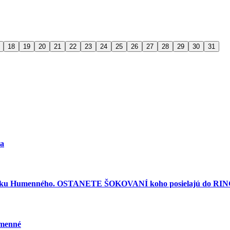
18
19
20
21
22
23
24
25
26
27
28
29
30
31
ra
torku Humenného. OSTANETE ŠOKOVANÍ koho posielajú do RINGU
umenné