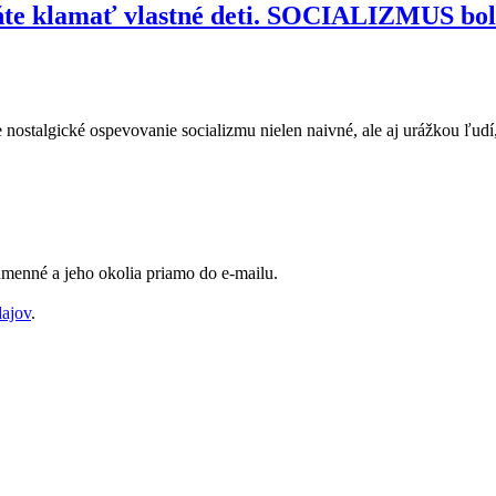
taňte klamať vlastné deti. SOCIALIZMUS bo
nostalgické ospevovanie socializmu nielen naivné, ale aj urážkou ľudí, k
Humenné a jeho okolia priamo do e-mailu.
dajov
.