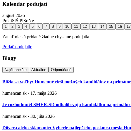
Kalendár podujatí
august 2026
Po
Ut
St
Št
Pi
So
Ne
1
2
3
4
5
6
7
8
9
10
11
12
13
14
15
16
17
Zatiaľ nie sú pridané žiadne chystané podujatia.
Pridať podujatie
Blogy
Najčítanejšie
Aktuálne
Odporúčané
Blížia sa voľby: Humenné rieši možných kandidátov na primáto
humencan.sk · 17. mája 2026
Je rozhodnuté! SMER-SD odhalil svoju kandidátku na primá
humencan.sk · 30. júla 2026
Dôvera alebo sklamanie: Vyberte najlepšieho poslanca mesta H