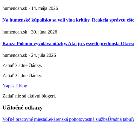
humencan.sk · 14. mája 2026
Na humenské kúpalisko sa valí vlna kritiky. Reakcia správcu ešt
humencan.sk · 30. júna 2026
Kauza Polonín vyvoláva otázky. Ako ju vysvetlí prednosta Okr
humencan.sk · 24. júla 2026
Zatiaľ žiadne články.
Zatiaľ žiadne články.
Napísať blog
Zatiaľ nie sú aktívni blogeri.
Užitočné odkazy
Voľné pracovné miesta
Lekárenská pohotovostná služba
Úradná tabu