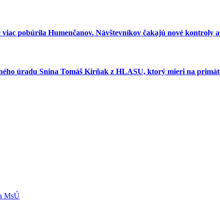
e viac pobúrila Humenčanov. Návštevníkov čakajú nové kontroly aj
esného úradu Snina Tomáš Kirňak z HLASU, ktorý mieri na primát
ľa MsÚ