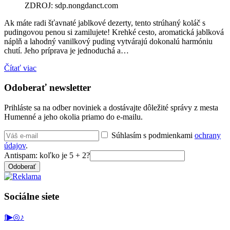
ZDROJ: sdp.nongdanct.com
Ak máte radi šťavnaté jablkové dezerty, tento strúhaný koláč s
pudingovou penou si zamilujete! Krehké cesto, aromatická jablková
náplň a lahodný vanilkový puding vytvárajú dokonalú harmóniu
chutí. Jeho príprava je jednoduchá a…
Čítať viac
Odoberať newsletter
Prihláste sa na odber noviniek a dostávajte dôležité správy z mesta
Humenné a jeho okolia priamo do e-mailu.
Súhlasím s podmienkami
ochrany
údajov
.
Antispam: koľko je 5 + 2?
Odoberať
Sociálne siete
f
▶
◎
♪