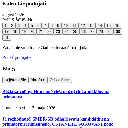
Kalendár podujatí
august 2026
Po
Ut
St
Št
Pi
So
Ne
1
2
3
4
5
6
7
8
9
10
11
12
13
14
15
16
17
18
19
20
21
22
23
24
25
26
27
28
29
30
31
Zatiaľ nie sú pridané žiadne chystané podujatia.
Pridať podujatie
Blogy
Najčítanejšie
Aktuálne
Odporúčané
Blížia sa voľby: Humenné rieši možných kandidátov na
primátora
humencan.sk · 17. mája 2026
Je rozhodnuté! SMER-SD odhalil svoju kandidátku na
primátorku Humenného. OSTANETE ŠOKOVANÍ koho