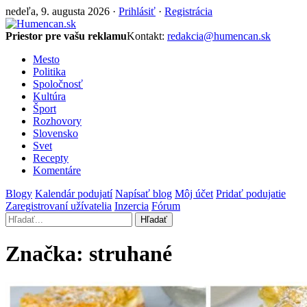
nedeľa, 9. augusta 2026 ·
Prihlásiť
·
Registrácia
Priestor pre vašu reklamu
Kontakt:
redakcia@humencan.sk
Mesto
Politika
Spoločnosť
Kultúra
Šport
Rozhovory
Slovensko
Svet
Recepty
Komentáre
Blogy
Kalendár podujatí
Napísať blog
Môj účet
Pridať podujatie
Zaregistrovaní užívatelia
Inzercia
Fórum
Hľadať
Značka:
struhané