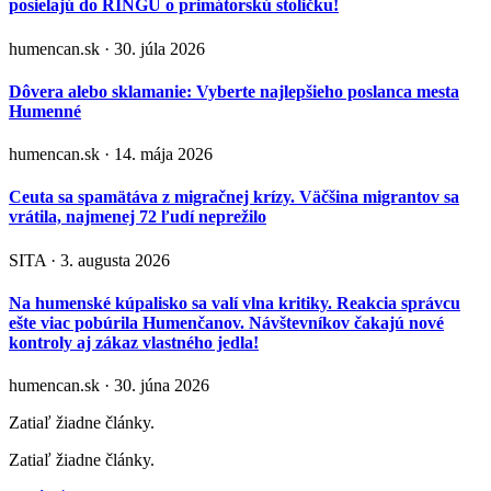
posielajú do RINGU o primátorskú stoličku!
humencan.sk · 30. júla 2026
Dôvera alebo sklamanie: Vyberte najlepšieho poslanca mesta
Humenné
humencan.sk · 14. mája 2026
Ceuta sa spamätáva z migračnej krízy. Väčšina migrantov sa
vrátila, najmenej 72 ľudí neprežilo
SITA · 3. augusta 2026
Na humenské kúpalisko sa valí vlna kritiky. Reakcia správcu
ešte viac pobúrila Humenčanov. Návštevníkov čakajú nové
kontroly aj zákaz vlastného jedla!
humencan.sk · 30. júna 2026
Zatiaľ žiadne články.
Zatiaľ žiadne články.