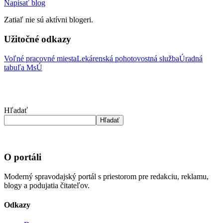
Napísať blog
Zatiaľ nie sú aktívni blogeri.
Užitočné odkazy
Voľné pracovné miesta
Lekárenská pohotovostná služba
Úradná
tabuľa MsÚ
Hľadať
Hľadať
O portáli
Moderný spravodajský portál s priestorom pre redakciu, reklamu,
blogy a podujatia čitateľov.
Odkazy