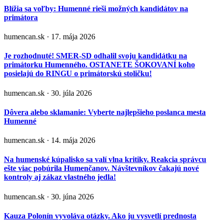
Blížia sa voľby: Humenné rieši možných kandidátov na
primátora
humencan.sk · 17. mája 2026
Je rozhodnuté! SMER-SD odhalil svoju kandidátku na
primátorku Humenného. OSTANETE ŠOKOVANÍ koho
posielajú do RINGU o primátorskú stoličku!
humencan.sk · 30. júla 2026
Dôvera alebo sklamanie: Vyberte najlepšieho poslanca mesta
Humenné
humencan.sk · 14. mája 2026
Na humenské kúpalisko sa valí vlna kritiky. Reakcia správcu
ešte viac pobúrila Humenčanov. Návštevníkov čakajú nové
kontroly aj zákaz vlastného jedla!
humencan.sk · 30. júna 2026
Kauza Polonín vyvoláva otázky. Ako ju vysvetlí prednosta