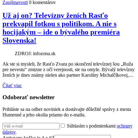
Zaujímavosti
0 komentárov
Už aj on? Televízny ženích Rasťo
prekvapil fotkou s politikom. A nie s
hocijakým – ide o bývalého premiéra
Slovenska!
ZDROJ: infozona.sk
Ak ste si mysleli, že Rasťo Zvara po skončení televíznej šou „Ruža
pre nevestu“ zmizne z očí verejnosti, ste na omyle. Bývalý televízny
ženích je dnes známy nielen ako partner Karolíny Michalčíkovej,…
Čítať viac
Odoberať newsletter
Prihláste sa na odber noviniek a dostávajte dôležité správy z mesta
Humenné a jeho okolia priamo do e-mailu.
Súhlasím s podmienkami
ochrany
údajov
.
Antispam: koľko je 4 + 6?