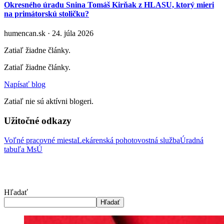
Okresného úradu Snina Tomáš Kirňak z HLASU, ktorý mieri
na primátorskú stoličku?
humencan.sk · 24. júla 2026
Zatiaľ žiadne články.
Zatiaľ žiadne články.
Napísať blog
Zatiaľ nie sú aktívni blogeri.
Užitočné odkazy
Voľné pracovné miesta
Lekárenská pohotovostná služba
Úradná
tabuľa MsÚ
Hľadať
Hľadať