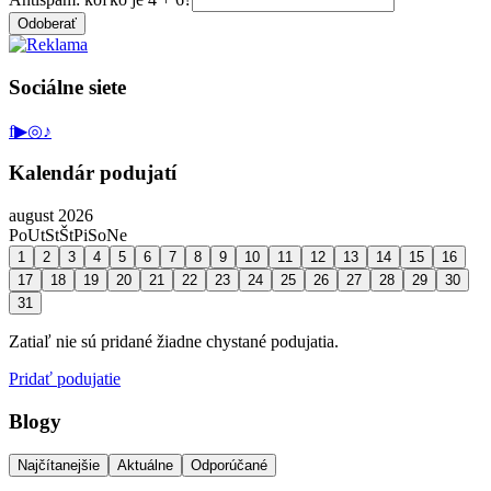
Odoberať
Sociálne siete
f
▶
◎
♪
Kalendár podujatí
august 2026
Po
Ut
St
Št
Pi
So
Ne
1
2
3
4
5
6
7
8
9
10
11
12
13
14
15
16
17
18
19
20
21
22
23
24
25
26
27
28
29
30
31
Zatiaľ nie sú pridané žiadne chystané podujatia.
Pridať podujatie
Blogy
Najčítanejšie
Aktuálne
Odporúčané