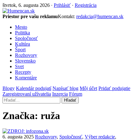
štvrtok, 6. augusta 2026 ·
Prihlásiť
·
Registrácia
Priestor pre vašu reklamu
Kontakt:
redakcia@humencan.sk
Mesto
Politika
Spoločnosť
Kultúra
Šport
Rozhovory
Slovensko
Svet
Recepty
Komentáre
Blogy
Kalendár podujatí
Napísať blog
Môj účet
Pridať podujatie
Zaregistrovaní užívatelia
Inzercia
Fórum
Hľadať
Značka:
ruža
6. augusta 2025
Rozhovory
,
Spoločnosť
,
Výber redakcie
,