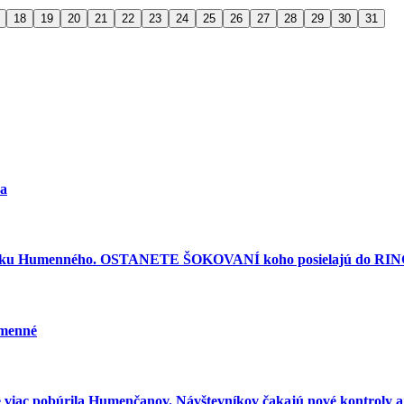
18
19
20
21
22
23
24
25
26
27
28
29
30
31
ra
torku Humenného. OSTANETE ŠOKOVANÍ koho posielajú do RINGU
umenné
e viac pobúrila Humenčanov. Návštevníkov čakajú nové kontroly aj