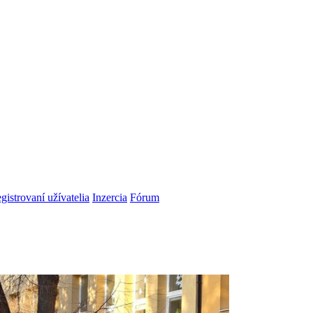
gistrovaní užívatelia
Inzercia
Fórum