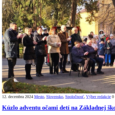
12. decembra 2024
Mesto
,
Slovensko
,
Spoločnosť
,
Výber redakcie
0
Kúzlo adventu očami detí na Základnej šk