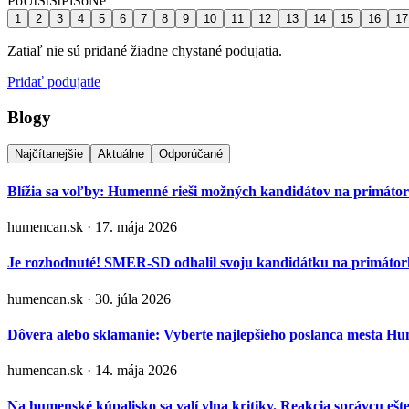
Po
Ut
St
Št
Pi
So
Ne
1
2
3
4
5
6
7
8
9
10
11
12
13
14
15
16
17
Zatiaľ nie sú pridané žiadne chystané podujatia.
Pridať podujatie
Blogy
Najčítanejšie
Aktuálne
Odporúčané
Blížia sa voľby: Humenné rieši možných kandidátov na primáto
humencan.sk · 17. mája 2026
Je rozhodnuté! SMER-SD odhalil svoju kandidátku na primá
humencan.sk · 30. júla 2026
Dôvera alebo sklamanie: Vyberte najlepšieho poslanca mesta H
humencan.sk · 14. mája 2026
Na humenské kúpalisko sa valí vlna kritiky. Reakcia správcu ešt