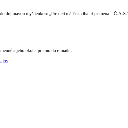
lo dojímavou myšlienkou: „Pre deti má láska iba tri písmená – Č-A-S.
Humenné a jeho okolia priamo do e-mailu.
dajov
.