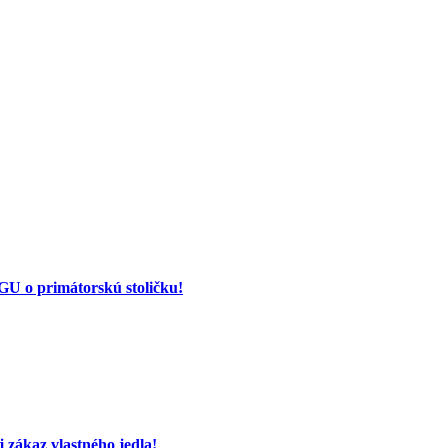
 o primátorskú stoličku!
 zákaz vlastného jedla!