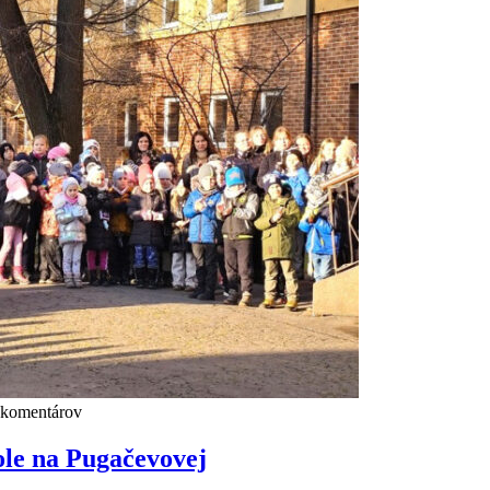
 komentárov
ole na Pugačevovej