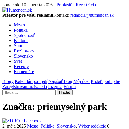
pondelok, 10. augusta 2026 ·
Prihlásiť
·
Registrácia
Priestor pre vašu reklamu
Kontakt:
redakcia@humencan.sk
Mesto
Politika
Spoločnosť
Kultúra
Šport
Rozhovory
Slovensko
Svet
Recepty
Komentáre
Blogy
Kalendár podujatí
Napísať blog
Môj účet
Pridať podujatie
Zaregistrovaní užívatelia
Inzercia
Fórum
Hľadať
Značka:
priemyselný park
2. mája 2025
Mesto
,
Politika
,
Slovensko
,
Výber redakcie
0