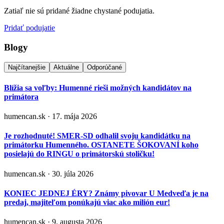
Zatiaľ nie sú pridané žiadne chystané podujatia.
Pridať podujatie
Blogy
Najčítanejšie
Aktuálne
Odporúčané
Blížia sa voľby: Humenné rieši možných kandidátov na
primátora
humencan.sk · 17. mája 2026
Je rozhodnuté! SMER-SD odhalil svoju kandidátku na
primátorku Humenného. OSTANETE ŠOKOVANÍ koho
posielajú do RINGU o primátorskú stoličku!
humencan.sk · 30. júla 2026
KONIEC JEDNEJ ÉRY? Známy pivovar U Medveďa je na
predaj, majiteľom ponúkajú viac ako milión eur!
humencan.sk · 9. augusta 2026