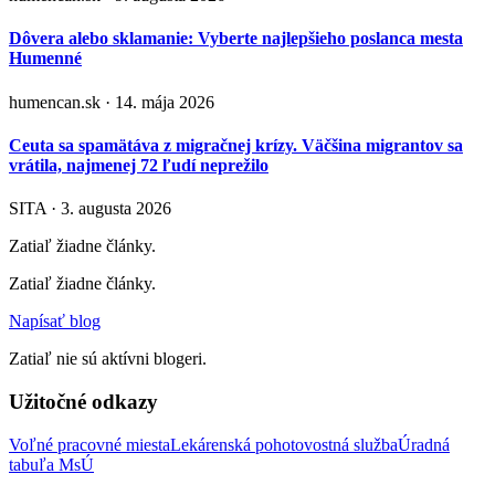
Dôvera alebo sklamanie: Vyberte najlepšieho poslanca mesta
Humenné
humencan.sk · 14. mája 2026
Ceuta sa spamätáva z migračnej krízy. Väčšina migrantov sa
vrátila, najmenej 72 ľudí neprežilo
SITA · 3. augusta 2026
Zatiaľ žiadne články.
Zatiaľ žiadne články.
Napísať blog
Zatiaľ nie sú aktívni blogeri.
Užitočné odkazy
Voľné pracovné miesta
Lekárenská pohotovostná služba
Úradná
tabuľa MsÚ