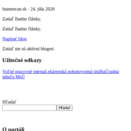
humencan.sk · 24. júla 2026
Zatiaľ žiadne články.
Zatiaľ žiadne články.
Napísať blog
Zatiaľ nie sú aktívni blogeri.
Užitočné odkazy
Voľné pracovné miesta
Lekárenská pohotovostná služba
Úradná
tabuľa MsÚ
Hľadať
Hľadať
O portáli