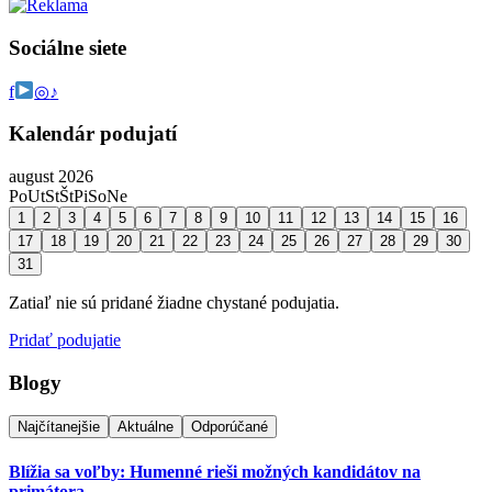
Sociálne siete
f
◎
♪
Kalendár podujatí
august 2026
Po
Ut
St
Št
Pi
So
Ne
1
2
3
4
5
6
7
8
9
10
11
12
13
14
15
16
17
18
19
20
21
22
23
24
25
26
27
28
29
30
31
Zatiaľ nie sú pridané žiadne chystané podujatia.
Pridať podujatie
Blogy
Najčítanejšie
Aktuálne
Odporúčané
Blížia sa voľby: Humenné rieši možných kandidátov na
primátora