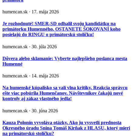
humencan.sk · 17. mája 2026
Je rozhodnuté! SMER-SD odhalil svoju kandidátku na
primátorku Humenného. OSTANETE ŠOKOVANÍ koho
posielajú do RINGU o primátorskú stoličku!
humencan.sk · 30. júla 2026
Dôvera alebo sklamanie: Vyberte najlepšieho poslanca mesta
Humenné
humencan.sk · 14. mája 2026
Na humenské kúpalisko sa valí vlna kritiky. Reakcia správcu
ešte viac pobúrila Humenčanov. Návštevníkov čakajú nové
kontroly aj zákaz vlastného jedla!
humencan.sk · 30. júna 2026
Kauza Polonín vyvoláva otázky. Ako ju vysvetlí prednosta
Okresného úradu Snina Tomáš Kirňak z HLASU, ktorý mieri
na primátorskú stoličku?