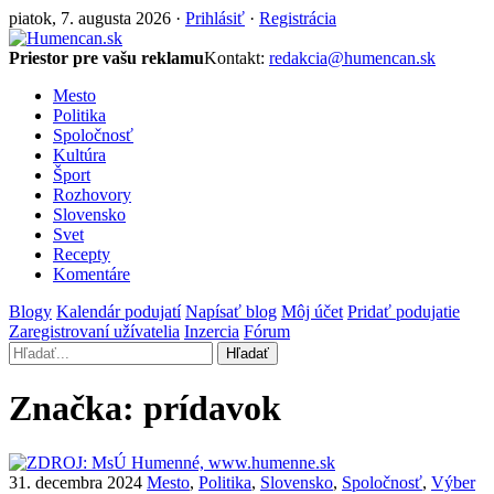
piatok, 7. augusta 2026 ·
Prihlásiť
·
Registrácia
Priestor pre vašu reklamu
Kontakt:
redakcia@humencan.sk
Mesto
Politika
Spoločnosť
Kultúra
Šport
Rozhovory
Slovensko
Svet
Recepty
Komentáre
Blogy
Kalendár podujatí
Napísať blog
Môj účet
Pridať podujatie
Zaregistrovaní užívatelia
Inzercia
Fórum
Hľadať
Značka:
prídavok
31. decembra 2024
Mesto
,
Politika
,
Slovensko
,
Spoločnosť
,
Výber