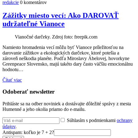
redakcie
0 komentárov
Zážitky miesto vecí: Ako DAROVAŤ
udržateľné Vianoce
Vianočné darčeky. Zdroj foto: freepik.com
Namiesto hromadenia vecí môžu byť Vianoce príležitosťou na
darovanie zážitkov a ekologických darčekov, ktoré potešia a
zároveň neškodia planéte. Podľa Miroslavy Ábelovej, hovorkyne
Greenpeace Slovensko, majú takéto dary často väčšiu emocionálnu
hodnotu…
Čítať viac
Odoberať newsletter
Prihláste sa na odber noviniek a dostávajte dôležité správy z mesta
Humenné a jeho okolia priamo do e-mailu.
Súhlasím s podmienkami
ochrany
údajov
.
Antispam: koľko je 7 + 2?