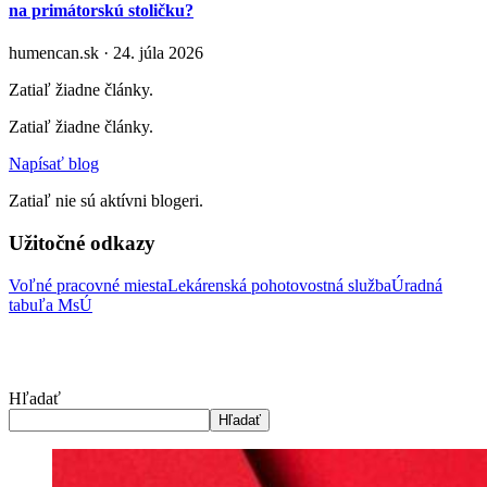
na primátorskú stoličku?
humencan.sk · 24. júla 2026
Zatiaľ žiadne články.
Zatiaľ žiadne články.
Napísať blog
Zatiaľ nie sú aktívni blogeri.
Užitočné odkazy
Voľné pracovné miesta
Lekárenská pohotovostná služba
Úradná
tabuľa MsÚ
Hľadať
Hľadať