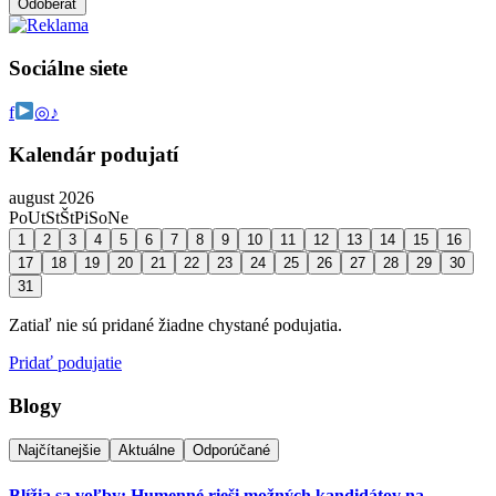
Odoberať
Sociálne siete
f
◎
♪
Kalendár podujatí
august 2026
Po
Ut
St
Št
Pi
So
Ne
1
2
3
4
5
6
7
8
9
10
11
12
13
14
15
16
17
18
19
20
21
22
23
24
25
26
27
28
29
30
31
Zatiaľ nie sú pridané žiadne chystané podujatia.
Pridať podujatie
Blogy
Najčítanejšie
Aktuálne
Odporúčané
Blížia sa voľby: Humenné rieši možných kandidátov na