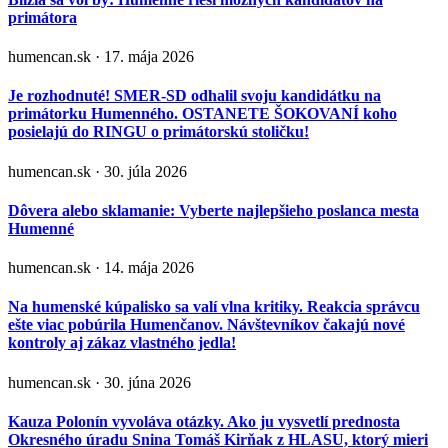
primátora
humencan.sk · 17. mája 2026
Je rozhodnuté! SMER-SD odhalil svoju kandidátku na
primátorku Humenného. OSTANETE ŠOKOVANÍ koho
posielajú do RINGU o primátorskú stoličku!
humencan.sk · 30. júla 2026
Dôvera alebo sklamanie: Vyberte najlepšieho poslanca mesta
Humenné
humencan.sk · 14. mája 2026
Na humenské kúpalisko sa valí vlna kritiky. Reakcia správcu
ešte viac pobúrila Humenčanov. Návštevníkov čakajú nové
kontroly aj zákaz vlastného jedla!
humencan.sk · 30. júna 2026
Kauza Polonín vyvoláva otázky. Ako ju vysvetlí prednosta
Okresného úradu Snina Tomáš Kirňak z HLASU, ktorý mieri