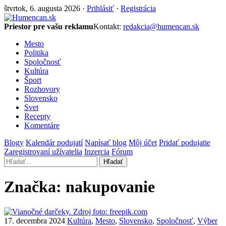
štvrtok, 6. augusta 2026 ·
Prihlásiť
·
Registrácia
Priestor pre vašu reklamu
Kontakt:
redakcia@humencan.sk
Mesto
Politika
Spoločnosť
Kultúra
Šport
Rozhovory
Slovensko
Svet
Recepty
Komentáre
Blogy
Kalendár podujatí
Napísať blog
Môj účet
Pridať podujatie
Zaregistrovaní užívatelia
Inzercia
Fórum
Hľadať
Značka:
nakupovanie
17. decembra 2024
Kultúra
,
Mesto
,
Slovensko
,
Spoločnosť
,
Výber