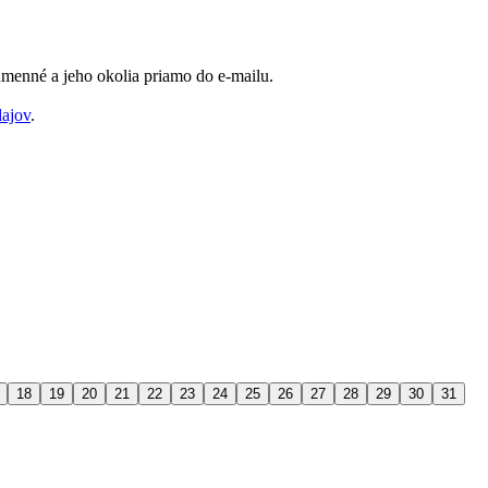
Humenné a jeho okolia priamo do e-mailu.
dajov
.
18
19
20
21
22
23
24
25
26
27
28
29
30
31