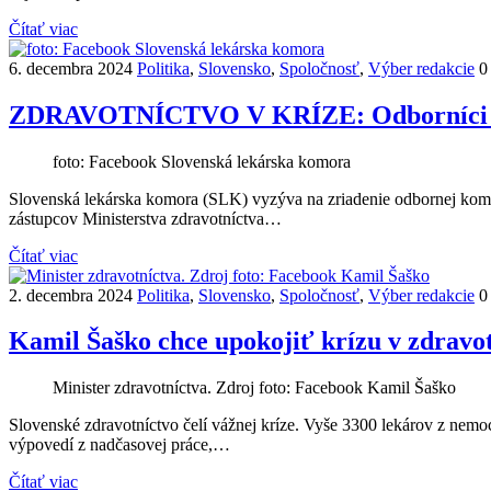
Čítať viac
6. decembra 2024
Politika
,
Slovensko
,
Spoločnosť
,
Výber redakcie
0
ZDRAVOTNÍCTVO V KRÍZE: Odborníci a mi
foto: Facebook Slovenská lekárska komora
Slovenská lekárska komora (SLK) vyzýva na zriadenie odbornej komisi
zástupcov Ministerstva zdravotníctva…
Čítať viac
2. decembra 2024
Politika
,
Slovensko
,
Spoločnosť
,
Výber redakcie
0
Kamil Šaško chce upokojiť krízu v zdra
Minister zdravotníctva. Zdroj foto: Facebook Kamil Šaško
Slovenské zdravotníctvo čelí vážnej kríze. Vyše 3300 lekárov z nem
výpovedí z nadčasovej práce,…
Čítať viac