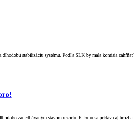
 na dlhodobú stabilizáciu systému. Podľa SLK by mala komisia zahŕňať
oro!
 dlhodobo zanedbávaným stavom rezortu. K tomu sa pridáva aj hrozba