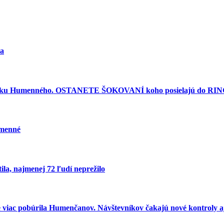
ra
torku Humenného. OSTANETE ŠOKOVANÍ koho posielajú do RINGU
umenné
ila, najmenej 72 ľudí neprežilo
e viac pobúrila Humenčanov. Návštevníkov čakajú nové kontroly aj