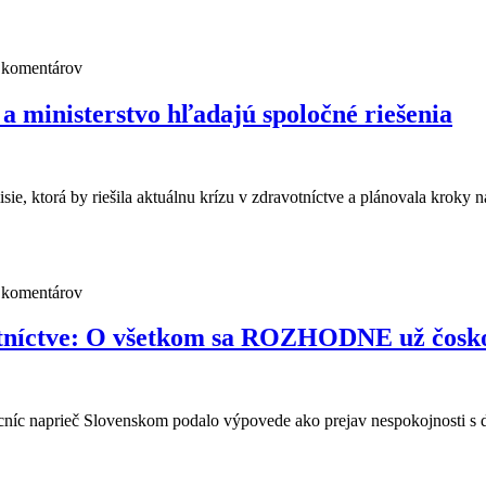
 komentárov
nisterstvo hľadajú spoločné riešenia
e, ktorá by riešila aktuálnu krízu v zdravotníctve a plánovala kroky
 komentárov
votníctve: O všetkom sa ROZHODNE už čosk
ocníc naprieč Slovenskom podalo výpovede ako prejav nespokojnosti s