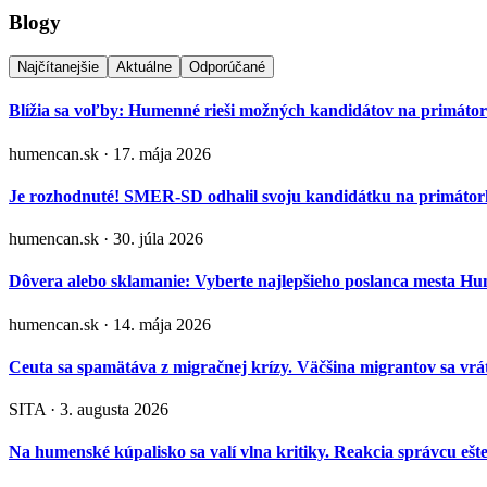
Blogy
Najčítanejšie
Aktuálne
Odporúčané
Blížia sa voľby: Humenné rieši možných kandidátov na primáto
humencan.sk · 17. mája 2026
Je rozhodnuté! SMER-SD odhalil svoju kandidátku na primá
humencan.sk · 30. júla 2026
Dôvera alebo sklamanie: Vyberte najlepšieho poslanca mesta H
humencan.sk · 14. mája 2026
Ceuta sa spamätáva z migračnej krízy. Väčšina migrantov sa vrát
SITA · 3. augusta 2026
Na humenské kúpalisko sa valí vlna kritiky. Reakcia správcu ešt