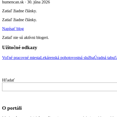
humencan.sk · 30. júna 2026
Zatiaľ žiadne články.
Zatiaľ žiadne články.
Napísať blog
Zatiaľ nie sú aktívni blogeri.
Užitočné odkazy
Voľné pracovné miesta
Lekárenská pohotovostná služba
Úradná tabu
Hľadať
O portáli