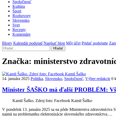
Spoločnosť
Kultúra
Šport
Rozhovory
Slovensko
Svet
Recepty
Komentáre
Blogy
Kalendár podujatí
Napísať blog
Môj účet
Pridať podujatie
Zare
Hľadať
Značka:
ministerstvo zdravotní
14. januára 2025
Politika
,
Slovensko
,
Spoločnosť
,
Výber redakcie
0 
Minister ŠAŠKO má ďalší PROBLÉM: Všeobe
Kamil Šaško. Zdroj foto: Facebook Kamil Šaško
V pondelok 13. januára 2025 sa na pôde Ministerstva zdravotníctva 
najmä na problematiku elektronizácie slovenského zdravotníctva.…