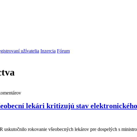
gistrovaní užívatelia
Inzercia
Fórum
ctva
komentárov
cní lekári kritizujú stav elektronického
SR uskutočnilo rokovanie všeobecných lekárov pre dospelých s ministr