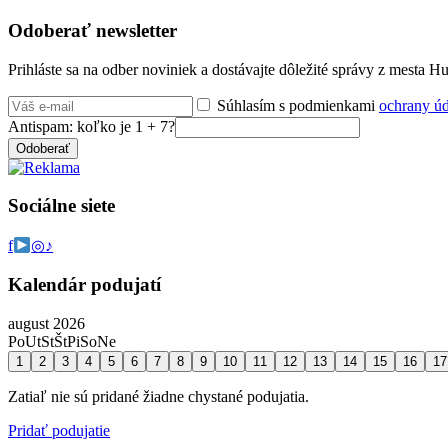
Odoberať newsletter
Prihláste sa na odber noviniek a dostávajte dôležité správy z mesta 
Súhlasím s podmienkami
ochrany ú
Antispam: koľko je 1 + 7?
Odoberať
Sociálne siete
f
◎
♪
Kalendár podujatí
august 2026
Po
Ut
St
Št
Pi
So
Ne
1
2
3
4
5
6
7
8
9
10
11
12
13
14
15
16
17
Zatiaľ nie sú pridané žiadne chystané podujatia.
Pridať podujatie