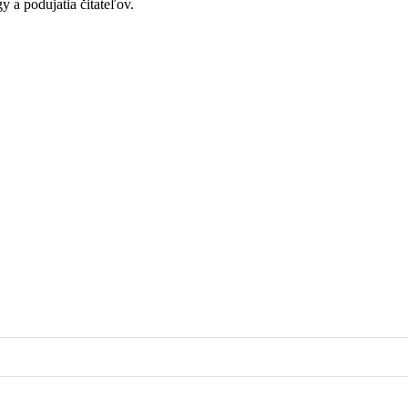
y a podujatia čitateľov.