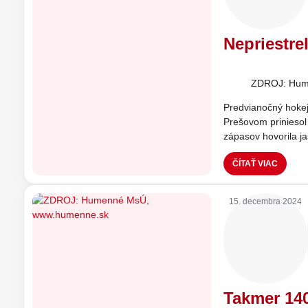
Nepriestre
ZDROJ: Hum
Predvianočný hoke
Prešovom priniesol 
zápasov hovorila j
ČÍTAŤ VIAC
15. decembra 2024
Takmer 140