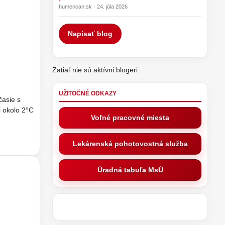
humencan.sk · 24. júla 2026
Napísať blog
Zatiaľ nie sú aktívni blogeri.
UŽITOČNÉ ODKAZY
asie s
 okolo 2°C
Voľné pracovné miesta
Lekárenská pohotovostná služba
Úradná tabuľa MsÚ