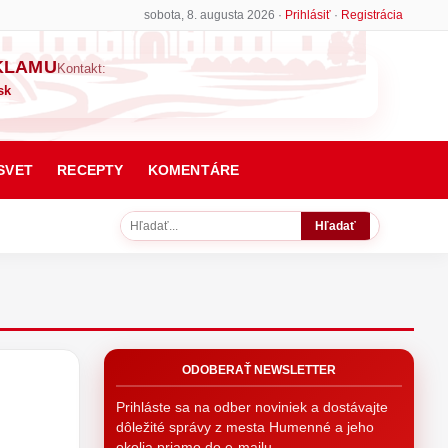
sobota, 8. augusta 2026 ·
Prihlásiť
·
Registrácia
KLAMU
Kontakt:
sk
SVET
RECEPTY
KOMENTÁRE
Hľadať
ODOBERAŤ NEWSLETTER
Prihláste sa na odber noviniek a dostávajte
dôležité správy z mesta Humenné a jeho
okolia priamo do e-mailu.