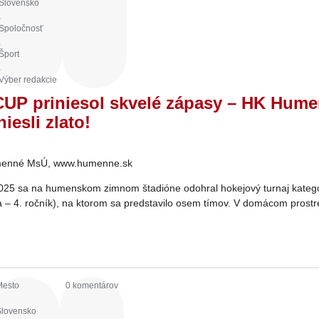
Slovensko
,
Spoločnosť
,
Šport
,
Výber redakcie
UP priniesol skvelé zápasy – HK Hum
iesli zlato!
enné MsÚ, www.humenne.sk
2025 sa na humenskom zimnom štadióne odohral hokejový turnaj kateg
a – 4. ročník), na ktorom sa predstavilo osem tímov. V domácom prostr
Mesto
0 komentárov
Slovensko