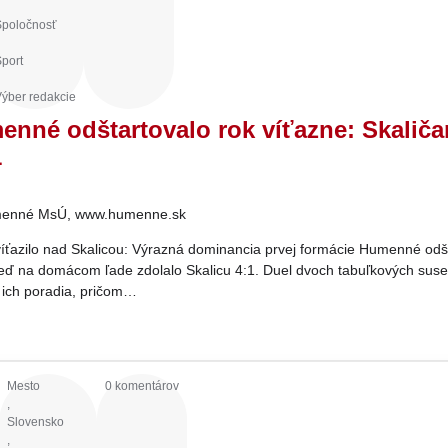
Spoločnosť
port
ýber redakcie
nné odštartovalo rok víťazne: Skalič
1
enné MsÚ, www.humenne.sk
azilo nad Skalicou: Výrazná dominancia prvej formácie Humenné odš
keď na domácom ľade zdolalo Skalicu 4:1. Duel dvoch tabuľkových sus
 ich poradia, pričom…
Mesto
0 komentárov
,
Slovensko
,