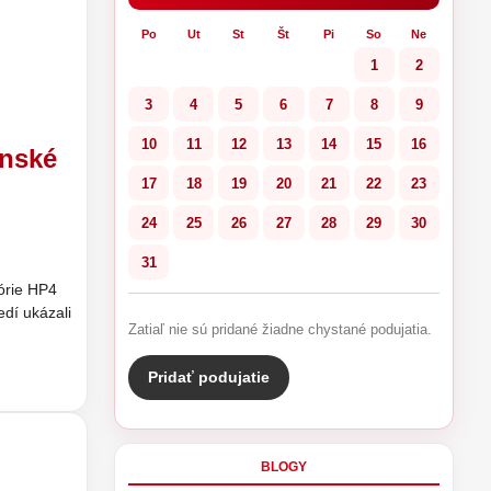
Po
Ut
St
Št
Pi
So
Ne
1
2
3
4
5
6
7
8
9
10
11
12
13
14
15
16
enské
17
18
19
20
21
22
23
24
25
26
27
28
29
30
31
órie HP4
edí ukázali
Zatiaľ nie sú pridané žiadne chystané podujatia.
Pridať podujatie
BLOGY