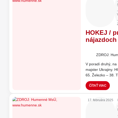
,
,
,
HOKEJ / p
nájazdoch
ZDROJ: Hum
V poradí druhý, na
majster Ukrajiny. H
65. Železko – 38. 
ČÍTAŤ VIAC
17. februára 2025