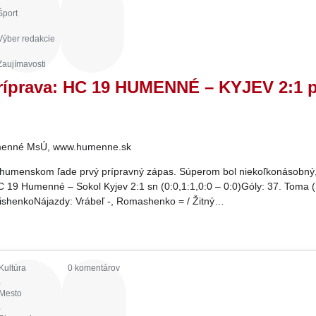
Šport
Výber redakcie
Zaujímavosti
ríprava: HC 19 HUMENNÉ – KYJEV 2:1 
enné MsÚ, www.humenne.sk
 humenskom ľade prvý prípravný zápas. Súperom bol niekoľkonásobný,
C 19 Humenné – Sokol Kyjev 2:1 sn (0:0,1:1,0:0 – 0:0)Góly: 37. Toma (
TishenkoNájazdy: Vrábeľ -, Romashenko = / Žitný…
Kultúra
0 komentárov
,
Mesto
,