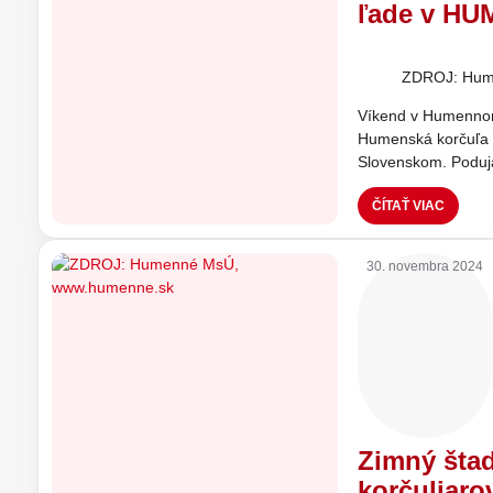
ľade v H
ZDROJ: Hum
Víkend v Humennom p
Humenská korčuľa 2
Slovenskom. Poduj
ČÍTAŤ VIAC
30. novembra 2024
Zimný šta
korčuliaro