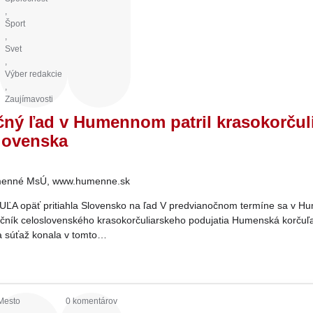
,
Šport
,
Svet
,
Výber redakcie
,
Zaujímavosti
čný ľad v Humennom patril krasokorčul
lovenska
enné MsÚ, www.humenne.sk
 opäť pritiahla Slovensko na ľad V predvianočnom termíne sa v 
ročník celoslovenského krasokorčuliarskeho podujatia Humenská korčuľ
 sa súťaž konala v tomto…
Mesto
0 komentárov