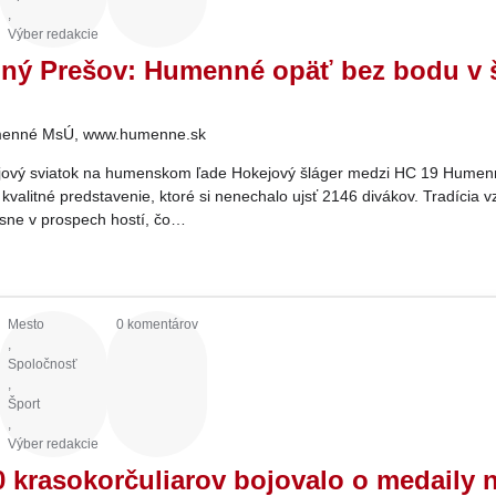
,
Výber redakcie
lný Prešov: Humenné opäť bez bodu v š
enné MsÚ, www.humenne.sk
jový sviatok na humenskom ľade Hokejový šláger medzi HC 19 Humen
kvalitné predstavenie, ktoré si nenechalo ujsť 2146 divákov. Tradícia 
asne v prospech hostí, čo…
Mesto
0 komentárov
,
Spoločnosť
,
Šport
,
Výber redakcie
 krasokorčuliarov bojovalo o medaily 