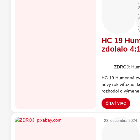
,
,
Š
,
V
HC 19 Hume
zdolalo 4:
ZDROJ: Hum
HC 19 Humenné zvíť
nový rok víťazne, 
rozhodol o výmene
ČÍTAŤ VIAC
23. decembra 2024