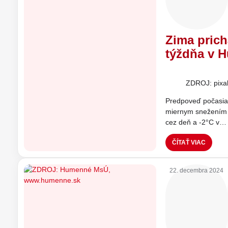
Zima prich
týždňa v 
ZDROJ: pixa
Predpoveď počasia
miernym snežením a
cez deň a -2°C v…
ČÍTAŤ VIAC
22. decembra 2024