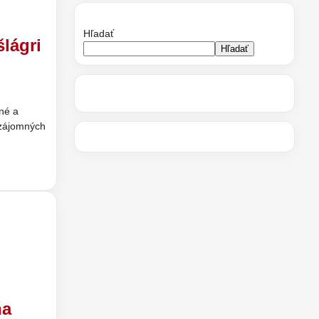
Hľadať
lágri
Hľadať
né a
vzájomných
na