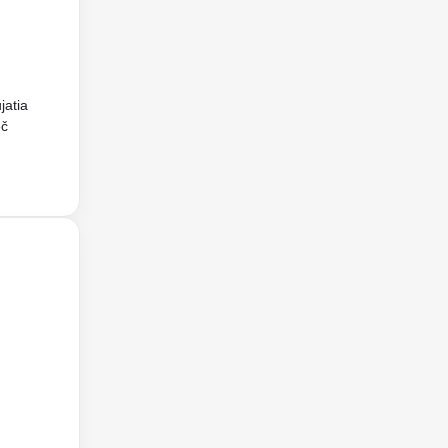
jatia
eč