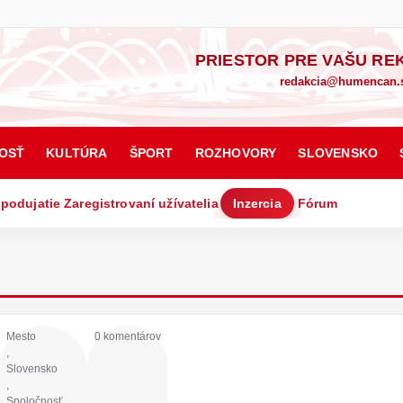
PRIESTOR PRE VAŠU RE
redakcia@humencan.
OSŤ
KULTÚRA
ŠPORT
ROZHOVORY
SLOVENSKO
 podujatie
Zaregistrovaní užívatelia
Inzercia
Fórum
Mesto
0 komentárov
,
Slovensko
,
Spoločnosť