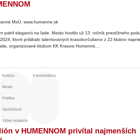
UMENNOM
enné MsÚ, www.humenne.sk
atril elegancii na ľade. Mesto hostilo už 13. ročník prestížneho podu
024, ktoré prilákalo talentovaných krasokorčuliarov z 22 klubov napri
atie, organizované klubom KK Krasow Humenné,…
Kultúra
0 komentárov
,
Mesto
,
Politika
,
Spoločnosť
,
Výber redakcie
dión v HUMENNOM privítal najmenších
v