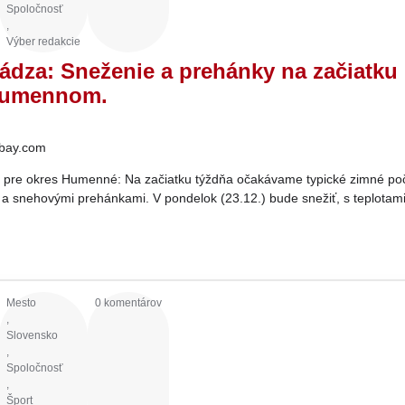
Spoločnosť
,
Výber redakcie
ádza: Sneženie a prehánky na začiatku
Humennom.
bay.com
 pre okres Humenné: Na začiatku týždňa očakávame typické zimné poč
 snehovými prehánkami. V pondelok (23.12.) bude snežiť, s teplotami
Mesto
0 komentárov
,
Slovensko
,
Spoločnosť
,
Šport