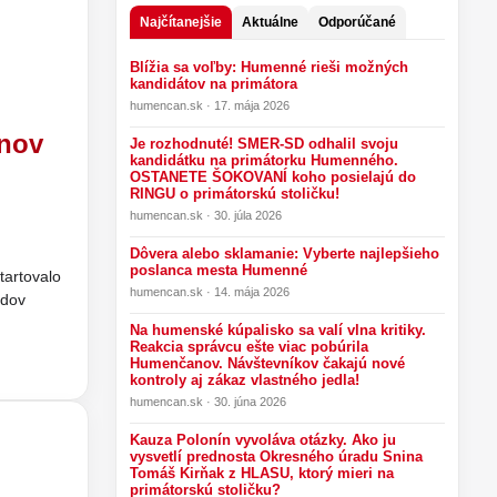
Najčítanejšie
Aktuálne
Odporúčané
Blížia sa voľby: Humenné rieši možných
kandidátov na primátora
humencan.sk · 17. mája 2026
anov
Je rozhodnuté! SMER-SD odhalil svoju
kandidátku na primátorku Humenného.
OSTANETE ŠOKOVANÍ koho posielajú do
RINGU o primátorskú stoličku!
humencan.sk · 30. júla 2026
Dôvera alebo sklamanie: Vyberte najlepšieho
poslanca mesta Humenné
tartovalo
humencan.sk · 14. mája 2026
edov
Na humenské kúpalisko sa valí vlna kritiky.
Reakcia správcu ešte viac pobúrila
Humenčanov. Návštevníkov čakajú nové
kontroly aj zákaz vlastného jedla!
humencan.sk · 30. júna 2026
Kauza Polonín vyvoláva otázky. Ako ju
vysvetlí prednosta Okresného úradu Snina
Tomáš Kirňak z HLASU, ktorý mieri na
primátorskú stoličku?