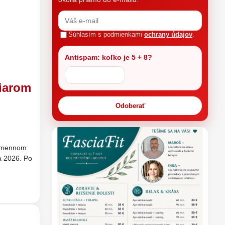
Súhlasím s podmienkami
ochrany údajov
.
Antispam: koľko je 5 + 8?
iarom
Odoberať
Humennom
a 2026. Po