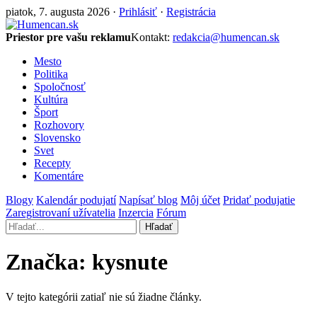
piatok, 7. augusta 2026 ·
Prihlásiť
·
Registrácia
Priestor pre vašu reklamu
Kontakt:
redakcia@humencan.sk
Mesto
Politika
Spoločnosť
Kultúra
Šport
Rozhovory
Slovensko
Svet
Recepty
Komentáre
Blogy
Kalendár podujatí
Napísať blog
Môj účet
Pridať podujatie
Zaregistrovaní užívatelia
Inzercia
Fórum
Hľadať
Značka:
kysnute
V tejto kategórii zatiaľ nie sú žiadne články.