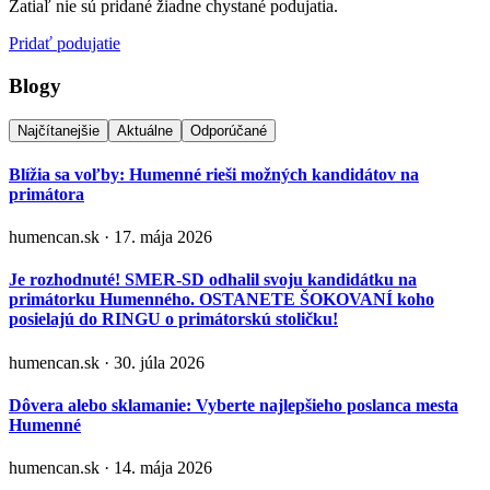
Zatiaľ nie sú pridané žiadne chystané podujatia.
Pridať podujatie
Blogy
Najčítanejšie
Aktuálne
Odporúčané
Blížia sa voľby: Humenné rieši možných kandidátov na
primátora
humencan.sk · 17. mája 2026
Je rozhodnuté! SMER-SD odhalil svoju kandidátku na
primátorku Humenného. OSTANETE ŠOKOVANÍ koho
posielajú do RINGU o primátorskú stoličku!
humencan.sk · 30. júla 2026
Dôvera alebo sklamanie: Vyberte najlepšieho poslanca mesta
Humenné
humencan.sk · 14. mája 2026