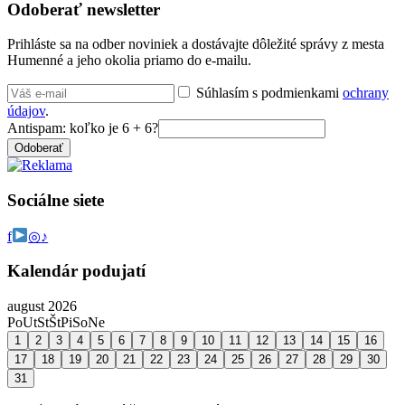
Odoberať newsletter
Prihláste sa na odber noviniek a dostávajte dôležité správy z mesta
Humenné a jeho okolia priamo do e-mailu.
Súhlasím s podmienkami
ochrany
údajov
.
Antispam: koľko je 6 + 6?
Odoberať
Sociálne siete
f
◎
♪
Kalendár podujatí
august 2026
Po
Ut
St
Št
Pi
So
Ne
1
2
3
4
5
6
7
8
9
10
11
12
13
14
15
16
17
18
19
20
21
22
23
24
25
26
27
28
29
30
31