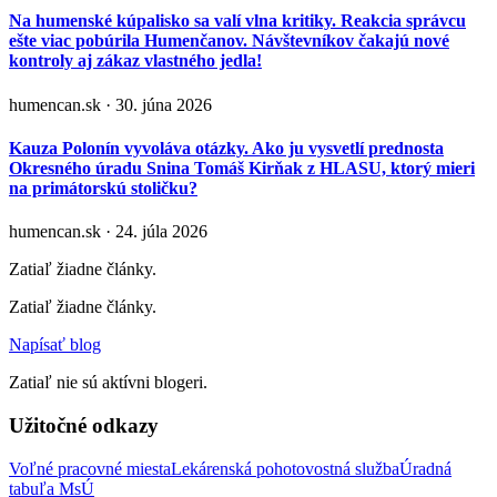
Na humenské kúpalisko sa valí vlna kritiky. Reakcia správcu
ešte viac pobúrila Humenčanov. Návštevníkov čakajú nové
kontroly aj zákaz vlastného jedla!
humencan.sk · 30. júna 2026
Kauza Polonín vyvoláva otázky. Ako ju vysvetlí prednosta
Okresného úradu Snina Tomáš Kirňak z HLASU, ktorý mieri
na primátorskú stoličku?
humencan.sk · 24. júla 2026
Zatiaľ žiadne články.
Zatiaľ žiadne články.
Napísať blog
Zatiaľ nie sú aktívni blogeri.
Užitočné odkazy
Voľné pracovné miesta
Lekárenská pohotovostná služba
Úradná
tabuľa MsÚ