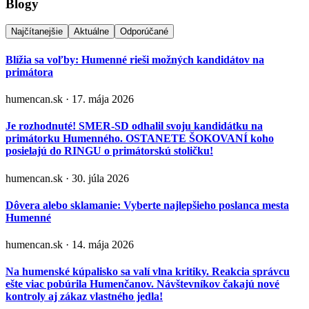
Blogy
Najčítanejšie
Aktuálne
Odporúčané
Blížia sa voľby: Humenné rieši možných kandidátov na
primátora
humencan.sk · 17. mája 2026
Je rozhodnuté! SMER-SD odhalil svoju kandidátku na
primátorku Humenného. OSTANETE ŠOKOVANÍ koho
posielajú do RINGU o primátorskú stoličku!
humencan.sk · 30. júla 2026
Dôvera alebo sklamanie: Vyberte najlepšieho poslanca mesta
Humenné
humencan.sk · 14. mája 2026
Na humenské kúpalisko sa valí vlna kritiky. Reakcia správcu
ešte viac pobúrila Humenčanov. Návštevníkov čakajú nové
kontroly aj zákaz vlastného jedla!