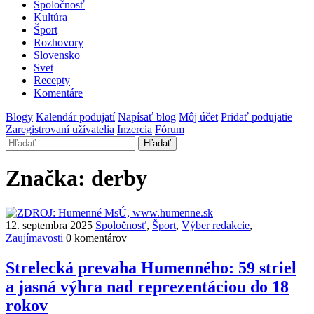
Spoločnosť
Kultúra
Šport
Rozhovory
Slovensko
Svet
Recepty
Komentáre
Blogy
Kalendár podujatí
Napísať blog
Môj účet
Pridať podujatie
Zaregistrovaní užívatelia
Inzercia
Fórum
Hľadať
Značka:
derby
12. septembra 2025
Spoločnosť
,
Šport
,
Výber redakcie
,
Zaujímavosti
0 komentárov
Strelecká prevaha Humenného: 59 striel
a jasná výhra nad reprezentáciou do 18
rokov