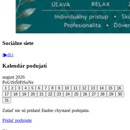
Sociálne siete
f
▶
◎
♪
Kalendár podujatí
august 2026
Po
Ut
St
Št
Pi
So
Ne
1
2
3
4
5
6
7
8
9
10
11
12
13
14
15
16
17
18
19
20
21
22
23
24
25
26
27
28
29
30
31
Zatiaľ nie sú pridané žiadne chystané podujatia.
Pridať podujatie