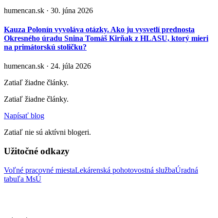
humencan.sk · 30. júna 2026
Kauza Polonín vyvoláva otázky. Ako ju vysvetlí prednosta
Okresného úradu Snina Tomáš Kirňak z HLASU, ktorý mieri
na primátorskú stoličku?
humencan.sk · 24. júla 2026
Zatiaľ žiadne články.
Zatiaľ žiadne články.
Napísať blog
Zatiaľ nie sú aktívni blogeri.
Užitočné odkazy
Voľné pracovné miesta
Lekárenská pohotovostná služba
Úradná
tabuľa MsÚ