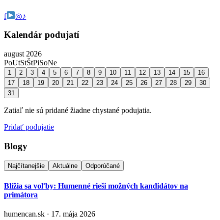
f
◎
♪
Kalendár podujatí
august 2026
Po
Ut
St
Št
Pi
So
Ne
1
2
3
4
5
6
7
8
9
10
11
12
13
14
15
16
17
18
19
20
21
22
23
24
25
26
27
28
29
30
31
Zatiaľ nie sú pridané žiadne chystané podujatia.
Pridať podujatie
Blogy
Najčítanejšie
Aktuálne
Odporúčané
Blížia sa voľby: Humenné rieši možných kandidátov na
primátora
humencan.sk · 17. mája 2026