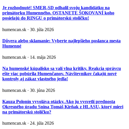
Je rozhodnuté! SMER-SD odhalil svoju kandidátku na
primátorku Humenného. OSTANETE ŠOKOVANÍ koho
posielajú do RINGU o primátorskú stoličku!
humencan.sk · 30. júla 2026
Dôvera alebo sklamanie: Vyberte najlepšieho poslanca mesta
Humenné
humencan.sk · 14. mája 2026
Na humenské kúpalisko sa valí vlna kritiky. Reakcia správcu
ešte viac pobúrila Humenčanov. Návštevníkov čakajú nové
kontroly aj zákaz vlastného jedla!
humencan.sk · 30. júna 2026
Kauza Polonín vyvoláva otázky. Ako ju vysvetlí prednosta
Okresného úradu Snina Tomáš Kirňak z HLASU, ktorý mieri
na primátorskú stoličku?
humencan.sk · 24. júla 2026