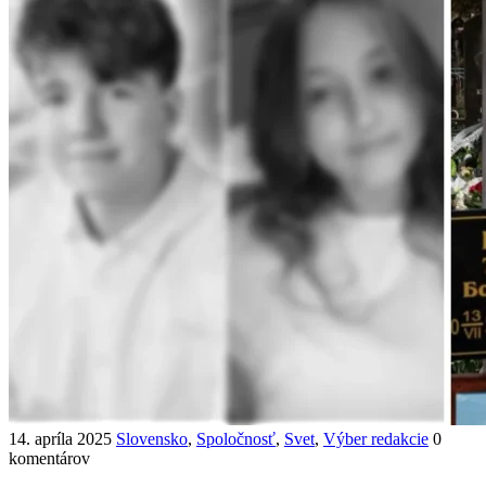
14. apríla 2025
Slovensko
,
Spoločnosť
,
Svet
,
Výber redakcie
0
komentárov