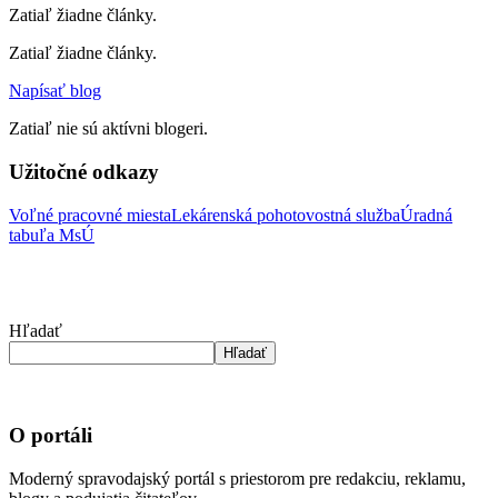
Zatiaľ žiadne články.
Zatiaľ žiadne články.
Napísať blog
Zatiaľ nie sú aktívni blogeri.
Užitočné odkazy
Voľné pracovné miesta
Lekárenská pohotovostná služba
Úradná
tabuľa MsÚ
Hľadať
Hľadať
O portáli
Moderný spravodajský portál s priestorom pre redakciu, reklamu,