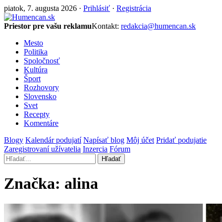
piatok, 7. augusta 2026 ·
Prihlásiť
·
Registrácia
Priestor pre vašu reklamu
Kontakt:
redakcia@humencan.sk
Mesto
Politika
Spoločnosť
Kultúra
Šport
Rozhovory
Slovensko
Svet
Recepty
Komentáre
Blogy
Kalendár podujatí
Napísať blog
Môj účet
Pridať podujatie
Zaregistrovaní užívatelia
Inzercia
Fórum
Hľadať
Značka:
alina