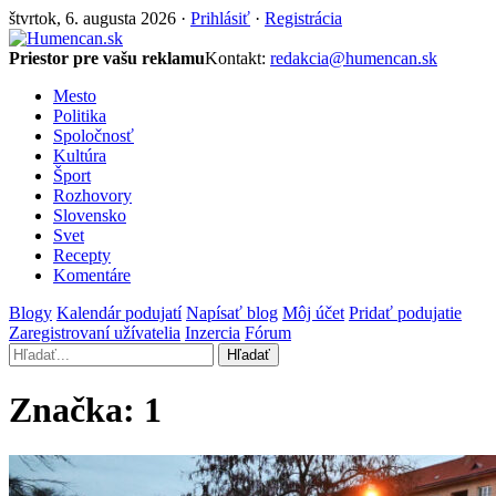
štvrtok, 6. augusta 2026 ·
Prihlásiť
·
Registrácia
Priestor pre vašu reklamu
Kontakt:
redakcia@humencan.sk
Mesto
Politika
Spoločnosť
Kultúra
Šport
Rozhovory
Slovensko
Svet
Recepty
Komentáre
Blogy
Kalendár podujatí
Napísať blog
Môj účet
Pridať podujatie
Zaregistrovaní užívatelia
Inzercia
Fórum
Hľadať
Značka:
1