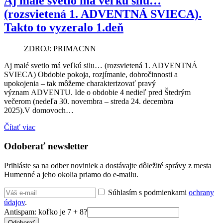
Aj malé svetlo má veľkú silu…
(rozsvietená 1. ADVENTNÁ SVIECA).
Takto to vyzeralo 1.deň
ZDROJ: PRIMACNN
Aj malé svetlo má veľkú silu… (rozsvietená 1. ADVENTNÁ
SVIECA) Obdobie pokoja, rozjímanie, dobročinnosti a
upokojenia – tak môžeme charakterizovať pravý
význam ADVENTU. Ide o obdobie 4 nedieľ pred Štedrým
večerom (nedeľa 30. novembra – streda 24. decembra
2025).V domovoch…
Čítať viac
Odoberať newsletter
Prihláste sa na odber noviniek a dostávajte dôležité správy z mesta
Humenné a jeho okolia priamo do e-mailu.
Súhlasím s podmienkami
ochrany
údajov
.
Antispam: koľko je 7 + 8?
Odoberať