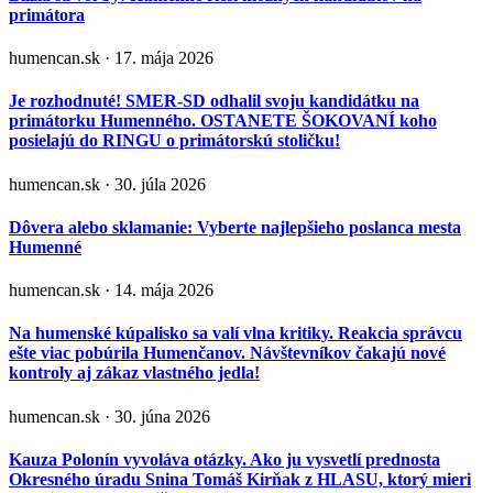
primátora
humencan.sk · 17. mája 2026
Je rozhodnuté! SMER-SD odhalil svoju kandidátku na
primátorku Humenného. OSTANETE ŠOKOVANÍ koho
posielajú do RINGU o primátorskú stoličku!
humencan.sk · 30. júla 2026
Dôvera alebo sklamanie: Vyberte najlepšieho poslanca mesta
Humenné
humencan.sk · 14. mája 2026
Na humenské kúpalisko sa valí vlna kritiky. Reakcia správcu
ešte viac pobúrila Humenčanov. Návštevníkov čakajú nové
kontroly aj zákaz vlastného jedla!
humencan.sk · 30. júna 2026
Kauza Polonín vyvoláva otázky. Ako ju vysvetlí prednosta
Okresného úradu Snina Tomáš Kirňak z HLASU, ktorý mieri