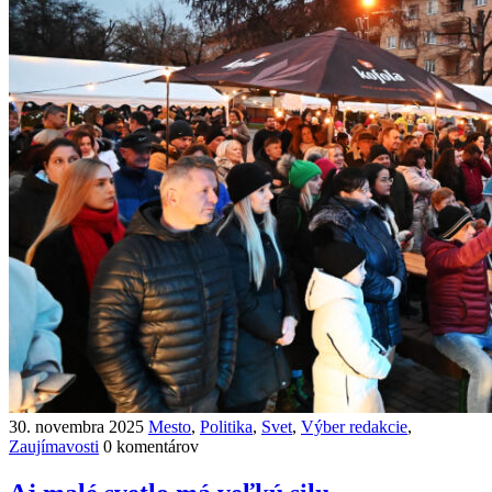
30. novembra 2025
Mesto
,
Politika
,
Svet
,
Výber redakcie
,
Zaujímavosti
0 komentárov