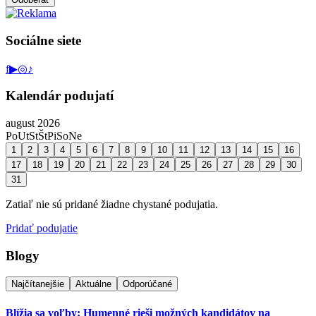
Sociálne siete
f
▶
◎
♪
Kalendár podujatí
august 2026
Po
Ut
St
Št
Pi
So
Ne
1
2
3
4
5
6
7
8
9
10
11
12
13
14
15
16
17
18
19
20
21
22
23
24
25
26
27
28
29
30
31
Zatiaľ nie sú pridané žiadne chystané podujatia.
Pridať podujatie
Blogy
Najčítanejšie
Aktuálne
Odporúčané
Blížia sa voľby: Humenné rieši možných kandidátov na