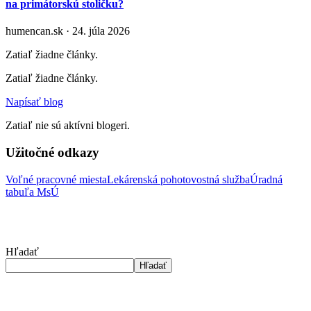
na primátorskú stoličku?
humencan.sk · 24. júla 2026
Zatiaľ žiadne články.
Zatiaľ žiadne články.
Napísať blog
Zatiaľ nie sú aktívni blogeri.
Užitočné odkazy
Voľné pracovné miesta
Lekárenská pohotovostná služba
Úradná
tabuľa MsÚ
Hľadať
Hľadať