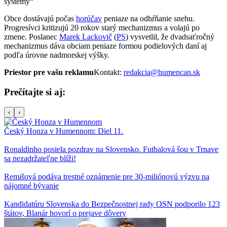
systémy“
Obce dostávajú počas
horúčav
peniaze na odhŕňanie snehu.
Progresívci kritizujú 20 rokov starý mechanizmus a volajú po
zmene. Poslanec
Marek Lackovič
(
PS
) vysvetlil, že dvadsaťročný
mechanizmus dáva obciam peniaze formou podielových daní aj
podľa úrovne nadmorskej výšky.
Priestor pre vašu reklamu
Kontakt:
redakcia@humencan.sk
Prečítajte si aj:
‹
›
Český Honza v Humennom: Diel 11.
Ronaldinho posiela pozdrav na Slovensko. Futbalová šou v Trnave
sa nezadržateľne blíži!
Remišová podáva trestné oznámenie pre 30-miliónovú výzvu na
nájomné bývanie
Kandidatúru Slovenska do Bezpečnostnej rady OSN podporilo 123
štátov, Blanár hovorí o prejave dôvery