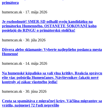
primátora
humencan.sk · 17. mája 2026
Je rozhodnuté! SMER-SD odhalil svoju kandidátku na
primátorku Humenného. OSTANETE ŠOKOVANÍ koho
posielajú do RINGU o primátorskú stoličku!
humencan.sk · 30. júla 2026
Dôvera alebo sklamanie: Vyberte najlepšieho poslanca mesta
Humenné
humencan.sk · 14. mája 2026
Na humenské kúpalisko sa valí vlna kritiky. Reakcia správcu
ešte viac pobúrila Humenčanov. Návštevníkov čakajú nové
kontroly aj zákaz vlastného jedla!
humencan.sk · 30. júna 2026
Ceuta sa spamätáva z migračnej krízy. Väčšina migrantov sa
vrátila, najmenej 72 ľudí neprežilo