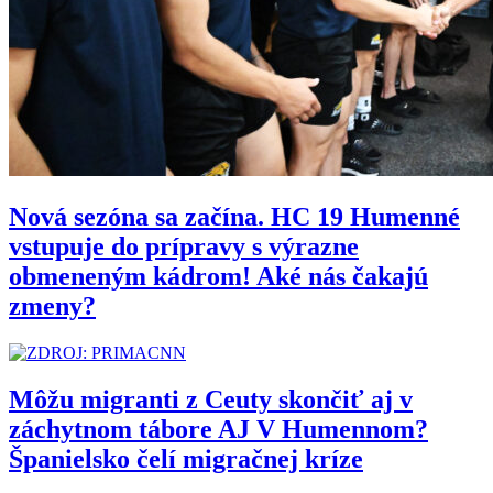
Nová sezóna sa začína. HC 19 Humenné
vstupuje do prípravy s výrazne
obmeneným kádrom! Aké nás čakajú
zmeny?
Môžu migranti z Ceuty skončiť aj v
záchytnom tábore AJ V Humennom?
Španielsko čelí migračnej kríze