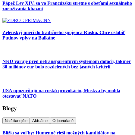
Pápež Lev XIV. sa vo Francúzsku stretne s obeťami sexuálneho
zneužívania kňazmi
Zelenskyj mieri do tradičného spojenca Ruska. Chce oslabiť
Putinov vplyv na Balkáne
NKÚ varuje pred netransparentným systémom dotácií, takmer
30 miliónov eur bolo rozdelených bez jasných kritérií
USA upozorňujú na ruskú provokáciu, Moskva by mohla
otestovať NATO
Blogy
Najčítanejšie
Aktuálne
Odporúčané
Blížia sa voľby: Humenné rieši možných kandidátov na