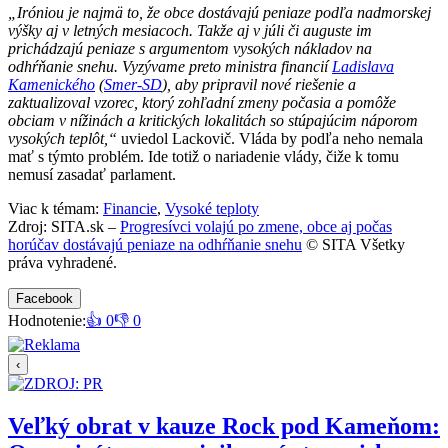
„Iróniou je najmä to, že obce dostávajú peniaze podľa nadmorskej
výšky aj v letných mesiacoch. Takže aj v júli či auguste im
prichádzajú peniaze s argumentom vysokých nákladov na
odhŕňanie snehu. Vyzývame preto ministra financií
Ladislava
Kamenického
(
Smer-SD
), aby pripravil nové riešenie a
zaktualizoval vzorec, ktorý zohľadní zmeny počasia a pomôže
obciam v nížinách a kritických lokalitách so stúpajúcim náporom
vysokých teplôt,“
uviedol Lackovič. Vláda by podľa neho nemala
mať s týmto problém. Ide totiž o nariadenie vlády, čiže k tomu
nemusí zasadať parlament.
Viac k témam:
Financie
,
Vysoké teploty
Zdroj: SITA.sk –
Progresívci volajú po zmene, obce aj počas
horúčav dostávajú peniaze na odhŕňanie snehu
© SITA Všetky
práva vyhradené.
Facebook
Hodnotenie:
👍 0
👎 0
‹
Veľký obrat v kauze Rock pod Kameňom: