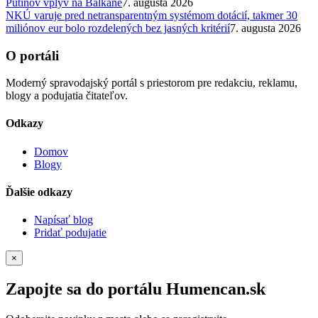
Putinov vplyv na Balkáne
7. augusta 2026
NKÚ varuje pred netransparentným systémom dotácií, takmer 30
miliónov eur bolo rozdelených bez jasných kritérií
7. augusta 2026
O portáli
Moderný spravodajský portál s priestorom pre redakciu, reklamu,
blogy a podujatia čitateľov.
Odkazy
Domov
Blogy
Ďalšie odkazy
Napísať blog
Pridať podujatie
×
Zapojte sa do portálu Humencan.sk