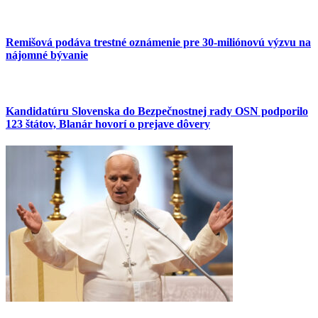
Remišová podáva trestné oznámenie pre 30-miliónovú výzvu na
nájomné bývanie
Kandidatúru Slovenska do Bezpečnostnej rady OSN podporilo
123 štátov, Blanár hovorí o prejave dôvery