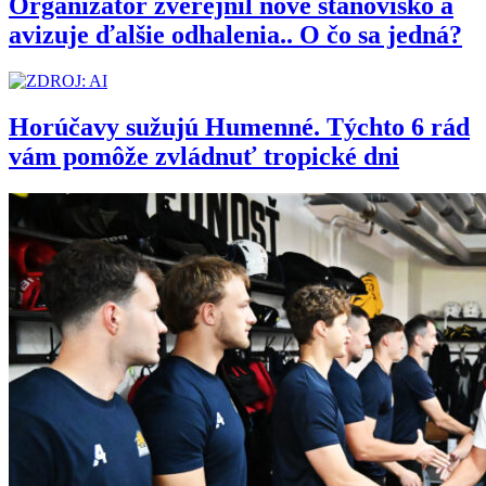
Organizátor zverejnil nové stanovisko a
avizuje ďalšie odhalenia.. O čo sa jedná?
Horúčavy sužujú Humenné. Týchto 6 rád
vám pomôže zvládnuť tropické dni