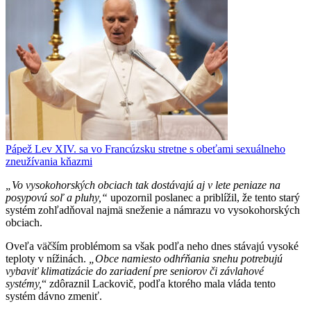
Pápež Lev XIV. sa vo Francúzsku stretne s obeťami sexuálneho
zneužívania kňazmi
„Vo vysokohorských obciach tak dostávajú aj v lete peniaze na
posypovú soľ a pluhy,“
upozornil poslanec a priblížil, že tento starý
systém zohľadňoval najmä sneženie a námrazu vo vysokohorských
obciach.
Oveľa väčším problémom sa však podľa neho dnes stávajú vysoké
teploty v nížinách.
„Obce namiesto odhŕňania snehu potrebujú
vybaviť klimatizácie do zariadení pre seniorov či závlahové
systémy,
“ zdôraznil Lackovič, podľa ktorého mala vláda tento
systém dávno zmeniť.