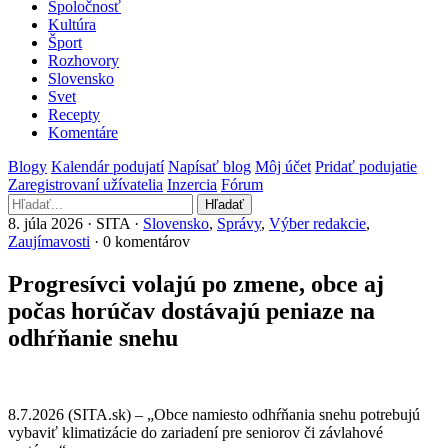
Spoločnosť
Kultúra
Šport
Rozhovory
Slovensko
Svet
Recepty
Komentáre
Blogy
Kalendár podujatí
Napísať blog
Môj účet
Pridať podujatie
Zaregistrovaní užívatelia
Inzercia
Fórum
Hľadať
8. júla 2026 · SITA ·
Slovensko
,
Správy
,
Výber redakcie
,
Zaujímavosti
· 0 komentárov
Progresívci volajú po zmene, obce aj
počas horúčav dostávajú peniaze na
odhŕňanie snehu
8.7.2026 (SITA.sk) – „Obce namiesto odhŕňania snehu potrebujú
vybaviť klimatizácie do zariadení pre seniorov či závlahové