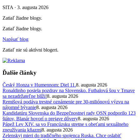
SITA · 3. augusta 2026
Zatiaľ žiadne blogy.
Zatiaľ žiadne blogy.
Napísať blog
Zatiaľ nie sú aktívni blogeri.
Ďalšie články
Český Honza v Humennom: Diel 11.
8. augusta 2026
Ronaldinho posiela pozdrav na Slovensko. Futbalová šou v Trnave
sa nezadržateľne blíži!
8. augusta 2026
Remišová podáva trestné oznámenie pre 30-miliónovú výzvu na
nájomné bývanie
8. augusta 2026
Kandidatúru Slovenska do Bezpečnostnej rady OSN podporilo 123
štátov, Blanár hovorí o prejave dôvery
8. augusta 2026
Pápež Lev XIV. sa vo Francúzsku stretne s obeťami sexuálneho
zneužívania kňazmi
8. augusta 2026
Zelenskyj mieri do tradičného spojenca Ruska. Chce oslabiť