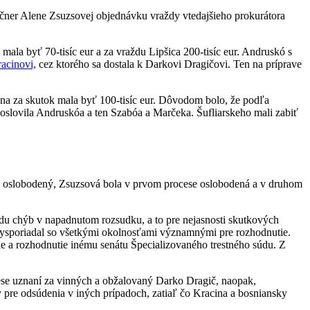
čner Alene Zsuzsovej objednávku vraždy vtedajšieho prokurátora
a byť 70-tisíc eur a za vraždu Lipšica 200-tisíc eur. Andruskó s
acinovi,
cez ktorého sa dostala k Darkovi Dragičovi. Ten na príprave
na za skutok mala byť 100-tisíc eur. Dôvodom bolo, že podľa
 oslovila Andruskóa a ten Szabóa a Marčeka. Šufliarskeho mali zabiť
ka oslobodený, Zsuzsová bola v prvom procese oslobodená a v druhom
du chýb v napadnutom rozsudku, a to pre nejasnosti skutkových
evysporiadal so všetkými okolnosťami významnými pre rozhodnutie.
 a rozhodnutie inému senátu Špecializovaného trestného súdu. Z
cese uznaní za vinných a obžalovaný Darko Dragič, naopak,
pre odsúdenia v iných prípadoch, zatiaľ čo Kracina a bosniansky