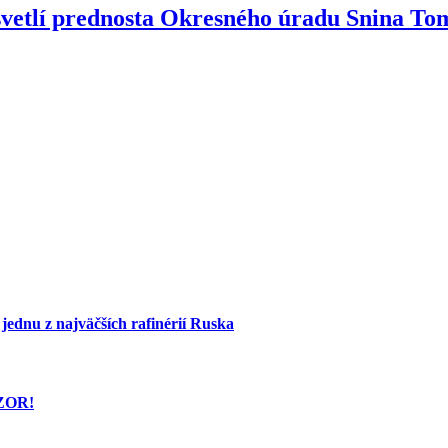
svetlí prednosta Okresného úradu Snina T
 jednu z najväčších rafinérií Ruska
OZOR!