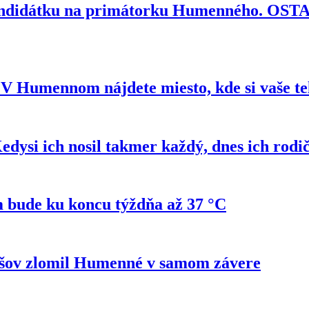
kandidátku na primátorku Humenného. OS
e? V Humennom nájdete miesto, kde si vaše t
si ich nosil takmer každý, dnes ich rodi
 bude ku koncu týždňa až 37 °C
ešov zlomil Humenné v samom závere