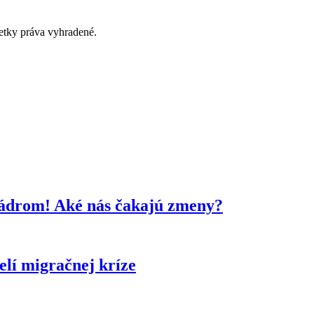
tky práva vyhradené.
kádrom! Aké nás čakajú zmeny?
lí migračnej kríze