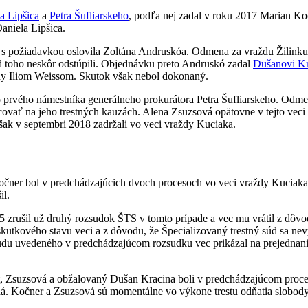
a Lipšica
a
Petra Šufliarskeho
, podľa nej zadal v roku 2017 Marian Ko
aniela Lipšica.
požiadavkou oslovila Zoltána Andruskóa. Odmena za vraždu Žilinku mal
od toho neskôr odstúpili. Objednávku preto Andruskó zadal
Dušanovi Kr
ny Iliom Weissom. Skutok však nebol dokonaný.
o prvého námestníka generálneho prokurátora Petra Šufliarskeho. Odme
ovať na jeho trestných kauzách. Alena Zsuzsová opätovne v tejto veci
ak v septembri 2018 zadržali vo veci vraždy Kuciaka.
 Kočner bol v predchádzajúcich dvoch procesoch vo veci vraždy Kucia
il.
 zrušil už druhý rozsudok ŠTS v tomto prípade a vec mu vrátil z dôvo
 skutkového stavu veci a z dôvodu, že Špecializovaný trestný súd sa n
u uvedeného v predchádzajúcom rozsudku vec prikázal na prejednanie
krát, Zsuzsová a obžalovaný Dušan Kracina boli v predchádzajúcom pro
á. Kočner a Zsuzsová sú momentálne vo výkone trestu odňatia slobody 