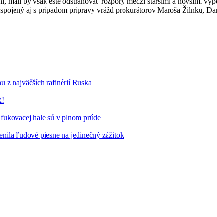
ni, mali by však ešte odstraňovať rozpory medzi staršími a novšími v
 spojený aj s prípadom prípravy vrážd prokurátorov Maroša Žilnku, Dani
u z najväčších rafinérií Ruska
R!
fukovacej hale sú v plnom prúde
ila ľudové piesne na jedinečný zážitok