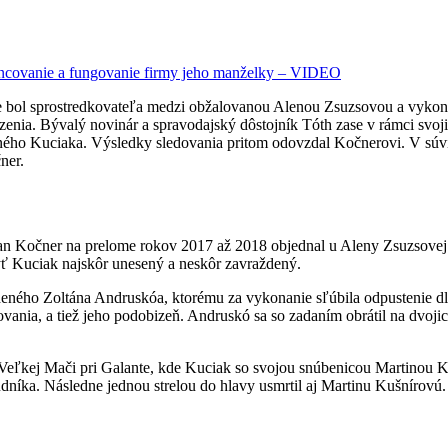
inancovanie a fungovanie firmy jeho manželky – VIDEO
, že bol sprostredkovateľa medzi obžalovanou Alenou Zsuzsovou a v
väzenia. Bývalý novinár a spravodajský dôstojník Tóth zase v rámci sv
eného Kuciaka. Výsledky sledovania pritom odovzdal Kočnerovi. V súvi
ner.
an Kočner na prelome rokov 2017 až 2018 objednal u Aleny Zsuzsovej 
yť Kuciak najskôr unesený a neskôr zavraždený.
eného Zoltána Andruskóa, ktorému za vykonanie sľúbila odpustenie dlhu
dovania, a tiež jeho podobizeň. Andruskó sa so zadaním obrátil na dvoj
eľkej Mači pri Galante, kde Kuciak so svojou snúbenicou Martinou K
dníka. Následne jednou strelou do hlavy usmrtil aj Martinu Kušnírovú.