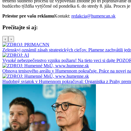
tretieho súdneho procesu už vypovedali zhodne po tri pojednávanie d
budúceho týždňa vytýčené od pondelka 6. do stredy 8. júla. Proces je
Priestor pre vašu reklamu
Kontakt:
redakcia@humencan.sk
Prečítajte si aj:
‹
›
Zelenskyj oznámil zásah strategických cieľov. Plamene zachvátili jedn
Vysoké nebezpečenstvo vzniku požiaru! Na tieto veci si dajte POZO
Obnova tenisového areálu v Humennom pokračuje. Práce na novej na
Hudobný sviatok v Humennom pokračoval: Organistka z Prahy premen