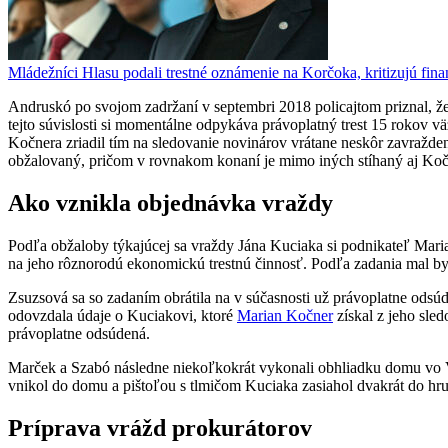
Mládežníci Hlasu podali trestné oznámenie na Korčoka, kritizujú f
Andruskó po svojom zadržaní v septembri 2018 policajtom priznal
tejto súvislosti si momentálne odpykáva právoplatný trest 15 rokov 
Kočnera zriadil tím na sledovanie novinárov vrátane neskôr zavražd
obžalovaný, pričom v rovnakom konaní je mimo iných stíhaný aj Koč
Ako vznikla objednávka vraždy
Podľa obžaloby týkajúcej sa vraždy Jána Kuciaka si podnikateľ Mari
na jeho rôznorodú ekonomickú trestnú činnosť. Podľa zadania mal b
Zsuzsová sa so zadaním obrátila na v súčasnosti už právoplatne odsúd
odovzdala údaje o Kuciakovi, ktoré
Marian Kočner
získal z jeho sle
právoplatne odsúdená.
Marček a Szabó následne niekoľkokrát vykonali obhliadku domu vo V
vnikol do domu a pištoľou s tlmičom Kuciaka zasiahol dvakrát do hru
Príprava vrážd prokurátorov