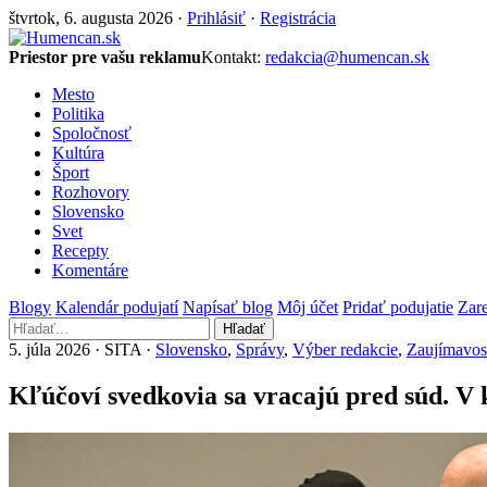
štvrtok, 6. augusta 2026 ·
Prihlásiť
·
Registrácia
Priestor pre vašu reklamu
Kontakt:
redakcia@humencan.sk
Mesto
Politika
Spoločnosť
Kultúra
Šport
Rozhovory
Slovensko
Svet
Recepty
Komentáre
Blogy
Kalendár podujatí
Napísať blog
Môj účet
Pridať podujatie
Zare
Hľadať
5. júla 2026 · SITA ·
Slovensko
,
Správy
,
Výber redakcie
,
Zaujímavos
Kľúčoví svedkovia sa vracajú pred súd. 