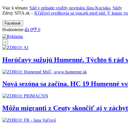
Viac k témam:
Súd v prípade vraždy novinára Jána Kuciaka
,
Súdy
Zdroj: SITA.sk –
Kľúčoví svedkovia sa vracajú pred súd. V kauze 
Facebook
Hodnotenie:
👍 0
👎 0
‹
Horúčavy sužujú Humenné. Týchto 6 rád 
Nová sezóna sa začína. HC 19 Humenné vs
Môžu migranti z Ceuty skončiť aj v zách