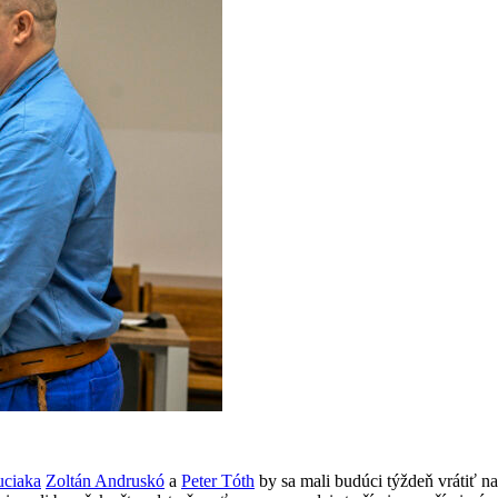
ciaka
Zoltán Andruskó
a
Peter Tóth
by sa mali budúci týždeň vrátiť n