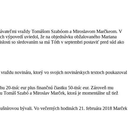
ykonávateľmi vraždy Tomášom Szabóom a Miroslavom Marčkeom. V
ojich výpovedí uviedol, že na objednávku obžalovaného Mariana
slosti so sledovaním sa má Tóth v septembri postaviť pred súd ako
vraždu novinára, ktorý vo svojich novinárskych textoch poukazoval
 20-tisíc eur plus finančnú čiastku 50-tisíc eur. Zároveň mu
icu Tomáš Szabó a Miroslav Marček, ktorá je momentálne už tiež
ušnírovou bývali. Vo večerných hodinách 21. februára 2018 Marček