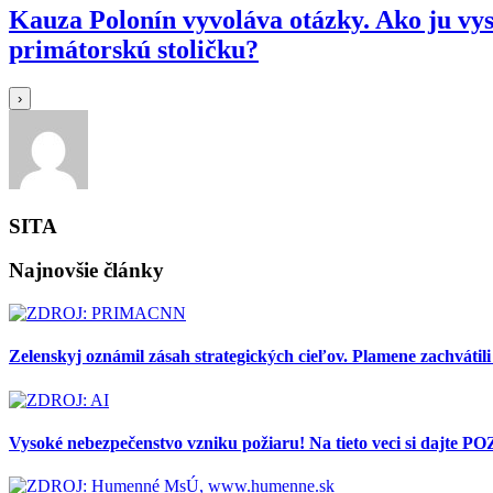
Kauza Polonín vyvoláva otázky. Ako ju vy
primátorskú stoličku?
›
SITA
Najnovšie články
Zelenskyj oznámil zásah strategických cieľov. Plamene zachvátili
Vysoké nebezpečenstvo vzniku požiaru! Na tieto veci si dajte P