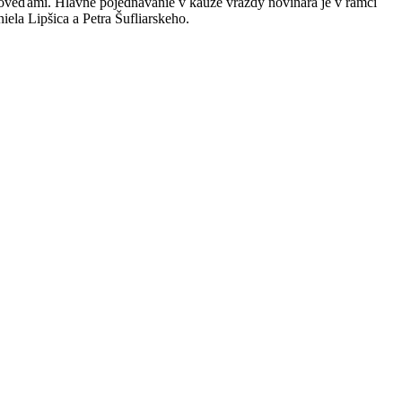
ýpoveďami. Hlavné pojednávanie v kauze vraždy novinára je v rámci
ela Lipšica a Petra Šufliarskeho.