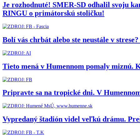
Je rozhodnuté! SMER-SD odhalil svoju 
RINGU o primátorskú stoličku!
Bolí vás chrbát alebo ste neustále v stres
Tieto mená v Humennom pomaly miznú. Kedy
Pripravte sa na tropické dni. V Humennom
Vypredaný štadión videl veľkú drámu. Pr