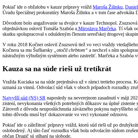
Pokiaľ ide o obžalobu v kauze prípravy vrážd
Maroša Žilinku
,
Daniel
Úradu špeciálnej prokuratúry Maroša Žilinku a v tom čase advokáta D
Dôvodom bolo angažovanie sa dvojice v kauze Technopol. Zsuzsová s 
objednávkou oslovil Tomáša Szabóa a
Miroslava Marčeka
. Tí však 
skutku spolupracoval s odsúdeným členom sereďskej drogovej skupi
V roku 2018 Kočner oslovil Zsuzsovú tiež vo veci vraždy vtedajšieh
Kočnera sa mu Šufliarsky
„otočil chrbtom“
a nechcel s ním spoluprac
nástražným výbušným systémom alebo zastreliť. Marčeka a Szabóa vš
Kauza sa na súde rieši už tretíkrát
Vražda Kuciaka sa na súde prejednáva už v rámci tretieho procesu.
uznaná za vinnú. Odvolací súd však v oboch prípadoch rozsudky zruš
Najvyšší súd (NS) SR
naposledy na neverejnom zasadnutí v máji 2025
zistení, nevykonania všetkých potrebných dôkazov na úplné zistenie
Zároveň z dôvodu neuposlúchnutia záväzného pokynu najvyššieho súd
tohto dôvodu musí byť dokazovanie vo veci vykonané odznovu.
Pokiaľ ide o záležitosť prípravy vrážd, ktorú súd rieši už po druhý
oslobodený. Aj táto časť rozsudku však bola odvolacím súdom zrušen
občan Dragič sú stíhaní na slobode.