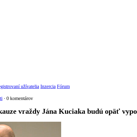
gistrovaní užívatelia
Inzercia
Fórum
ti
· 0 komentárov
V kauze vraždy Jána Kuciaka budú opäť vyp