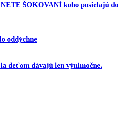
TANETE ŠOKOVANÍ koho posielajú do
elo oddýchne
čia deťom dávajú len výnimočne.