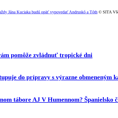
vraždy Jána Kuciaka budú opäť vypovedať Andruskó a Tóth
© SITA Vše
vám pomôže zvládnuť tropické dni
tupuje do prípravy s výrazne obmeneným 
ytnom tábore AJ V Humennom? Španielsko če