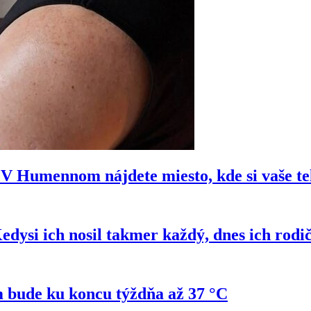
e? V Humennom nájdete miesto, kde si vaše t
si ich nosil takmer každý, dnes ich rodi
 bude ku koncu týždňa až 37 °C