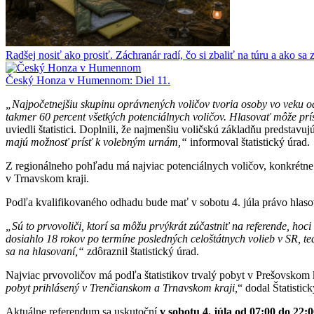
Radšej nosiť ako prosiť. Záchranár radí, čo si zbaliť na túru a ako sa 
Český Honza v Humennom: Diel 11.
„Najpočetnejšiu skupinu oprávnených voličov tvoria osoby vo veku od
takmer 60 percent všetkých potenciálnych voličov. Hlasovať môže prís
uviedli štatistici. Doplnili, že najmenšiu voličskú základňu predstav
majú možnosť prísť k volebným urnám,“
informoval štatistický úrad.
Z regionálneho pohľadu má najviac potenciálnych voličov, konkrétne v
v Trnavskom kraji.
Podľa kvalifikovaného odhadu bude mať v sobotu 4. júla právo hlasov
„Sú to prvovoliči, ktorí sa môžu prvýkrát zúčastniť na referende, ho
dosiahlo 18 rokov po termíne posledných celoštátnych volieb v SR, t
sa na hlasovaní,“
zdôraznil štatistický úrad.
Najviac prvovoličov má podľa štatistikov trvalý pobyt v Prešovskom kr
pobyt prihlásený v Trenčianskom a Trnavskom kraji,
“ dodal Štatistick
Aktuálne referendum sa uskutoční
v sobotu 4. júla od 07:00 do 22: