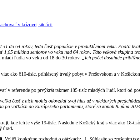
zachovať v krízovej situácii
 31 do 64 rokov, teda časť populácie v produktívnom veku. Podľa kvali
ť 1,05 milióna seniorov vo veku nad 64 rokov. Táto veková skupina tvor
ujú mladí ľudia vo veku od 18 do 30 rokov.
„Ich počet dosahuje približne
iac ako 610-tisíc, prihlásený trvalý pobyt v Prešovskom a v Košickom k
ať v referende po prvýkrát takmer 185-tisíc mladých ľudí, ktorí od po
ci veľká časť z nich mohla odovzdať svoj hlas už v niektorých predchádz
eda po voľbách do Európskeho parlamentu, ktoré sa konali 8. júna 2024
aji, kde ich je vyše 19-tisíc. Nasleduje Košický kraj s viac ako 18-tis
ý úrad.
00
. Voliči konkrétne rozhodnú o otázkach: „1. Súhlasíte so zrušením tzv.