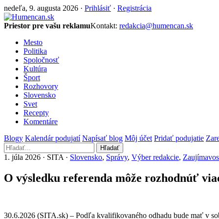
nedeľa, 9. augusta 2026 ·
Prihlásiť
·
Registrácia
Priestor pre vašu reklamu
Kontakt:
redakcia@humencan.sk
Mesto
Politika
Spoločnosť
Kultúra
Šport
Rozhovory
Slovensko
Svet
Recepty
Komentáre
Blogy
Kalendár podujatí
Napísať blog
Môj účet
Pridať podujatie
Zare
Hľadať
1. júla 2026 · SITA ·
Slovensko
,
Správy
,
Výber redakcie
,
Zaujímavos
O výsledku referenda môže rozhodnúť viac 
30.6.2026 (SITA.sk) – Podľa kvalifikovaného odhadu bude mať v sobot