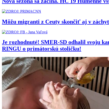
Nová sezóna sa začína. HC 19 Humenné vs
Môžu migranti z Ceuty skončiť aj v zách
Je rozhodnuté! SMER-SD odhalil svoju 
RINGU o primátorskú stoličku!