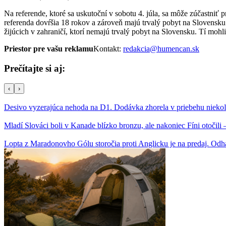
Na referende, ktoré sa uskutoční v sobotu 4. júla, sa môže zúčastniť
referenda dovŕšia 18 rokov a zároveň majú trvalý pobyt na Slovensk
žijúcich v zahraničí, ktorí nemajú trvalý pobyt na Slovensku. Tí moh
Priestor pre vašu reklamu
Kontakt:
redakcia@humencan.sk
Prečítajte si aj:
‹
›
Desivo vyzerajúca nehoda na D1. Dodávka zhorela v priebehu nieko
Mladí Slováci boli v Kanade blízko bronzu, ale nakoniec Fíni otočil
Lopta z Maradonovho Gólu storočia proti Anglicku je na predaj. Od