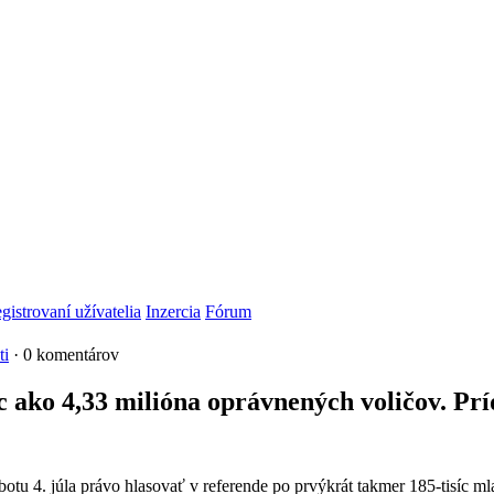
gistrovaní užívatelia
Inzercia
Fórum
ti
· 0 komentárov
ako 4,33 milióna oprávnených voličov. Príd
u 4. júla právo hlasovať v referende po prvýkrát takmer 185-tisíc ml