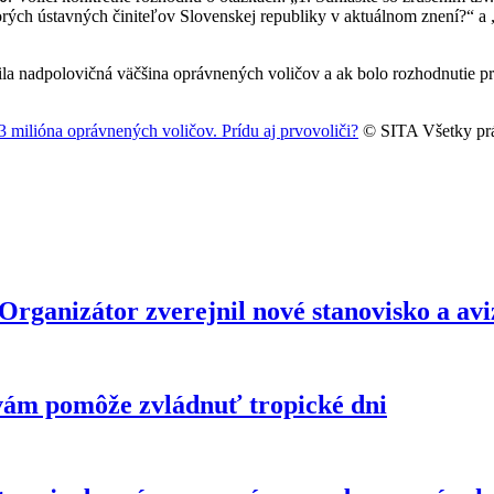
rých ústavných činiteľov Slovenskej republiky v aktuálnom znení?“ a „
la nadpolovičná väčšina oprávnených voličov a ak bolo rozhodnutie pr
 milióna oprávnených voličov. Prídu aj prvovoliči?
© SITA Všetky prá
anizátor zverejnil nové stanovisko a avizu
vám pomôže zvládnuť tropické dni