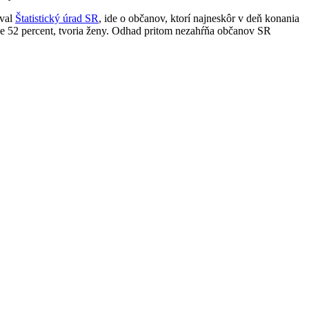
oval
Štatistický úrad SR
, ide o občanov, ktorí najneskôr v deň konania
ne 52 percent, tvoria ženy. Odhad pritom nezahŕňa občanov SR