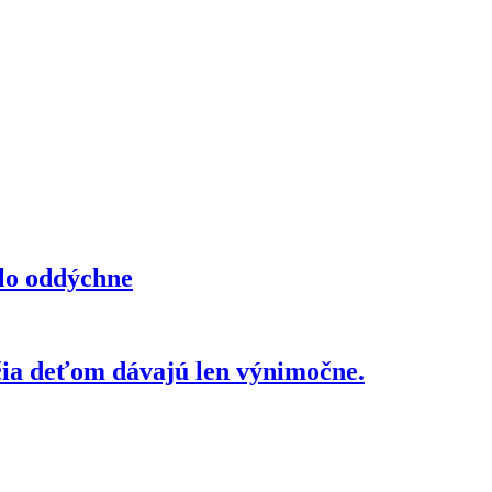
elo oddýchne
čia deťom dávajú len výnimočne.