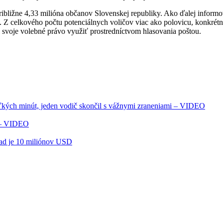
 približne 4,33 milióna občanov Slovenskej republiky. Ako ďalej inform
u. Z celkového počtu potenciálnych voličov viac ako polovicu, konkrét
li svoje volebné právo využiť prostredníctvom hlasovania poštou.
ľkých minút, jeden vodič skončil s vážnymi zraneniami – VIDEO
i – VIDEO
had je 10 miliónov USD