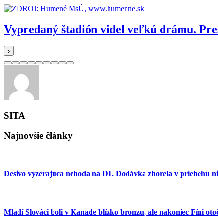
Vypredaný štadión videl veľkú drámu. Pr
›
SITA
Najnovšie články
Desivo vyzerajúca nehoda na D1. Dodávka zhorela v priebehu n
Mladí Slováci boli v Kanade blízko bronzu, ale nakoniec Fíni ot