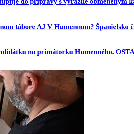
tupuje do prípravy s výrazne obmeneným 
ytnom tábore AJ V Humennom? Španielsko če
kandidátku na primátorku Humenného. OS