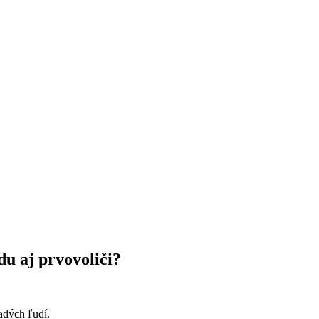
u aj prvovoliči?
adých ľudí.