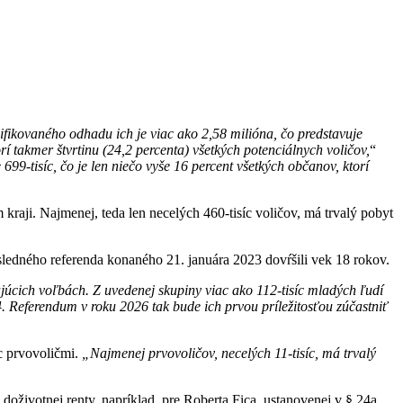
fikovaného odhadu ich je viac ako 2,58 milióna, čo predstavuje
í takmer štvrtinu (24,2 percenta) všetkých potenciálnych voličov,
“
 699-tisíc, čo je len niečo vyše 16 percent všetkých občanov, ktorí
raji. Najmenej, teda len necelých 460-tisíc voličov, má trvalý pobyt
sledného referenda konaného 21. januára 2023 dovŕšili vek 18 rokov.
ajúcich voľbách. Z uvedenej skupiny viac ako 112-tisíc mladých ľudí
. Referendum v roku 2026 tak bude ich prvou príležitosťou zúčastniť
íc prvovoličmi.
„Najmenej prvovoličov, necelých 11-tisíc, má trvalý
 doživotnej renty, napríklad, pre Roberta Fica, ustanovenej v § 24a