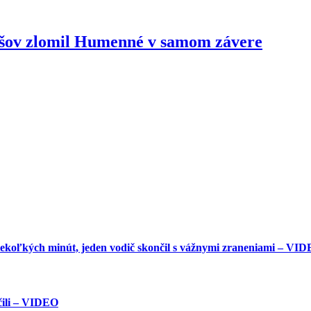
ešov zlomil Humenné v samom závere
iekoľkých minút, jeden vodič skončil s vážnymi zraneniami – VI
očili – VIDEO