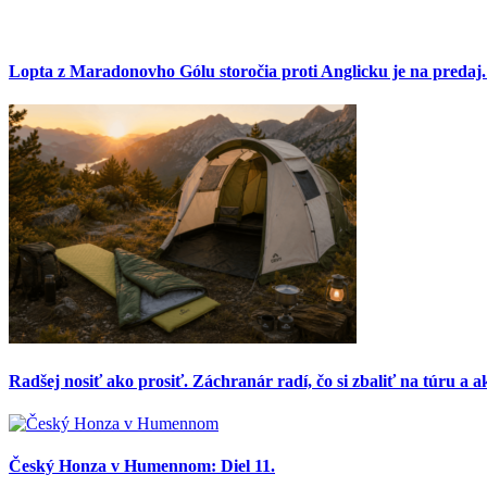
Lopta z Maradonovho Gólu storočia proti Anglicku je na predaj
Radšej nosiť ako prosiť. Záchranár radí, čo si zbaliť na túru a ak
Český Honza v Humennom: Diel 11.