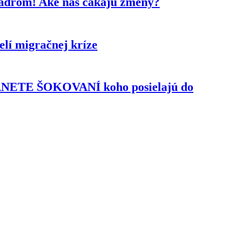
kádrom! Aké nás čakajú zmeny?
lí migračnej kríze
TANETE ŠOKOVANÍ koho posielajú do