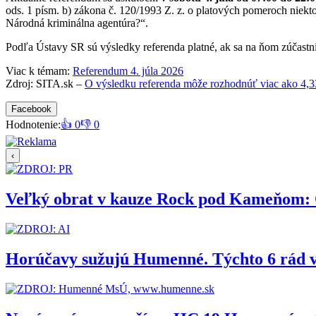
ods. 1 písm. b) zákona č. 120/1993 Z. z. o platových pomeroch niekto
Národná kriminálna agentúra?“.
Podľa Ústavy SR sú výsledky referenda platné, ak sa na ňom zúčastni
Viac k témam:
Referendum 4. júla 2026
Zdroj: SITA.sk –
O výsledku referenda môže rozhodnúť viac ako 4,33
Facebook
Hodnotenie:
👍 0
👎 0
‹
Veľký obrat v kauze Rock pod Kameňom: Org
Horúčavy sužujú Humenné. Týchto 6 rád 