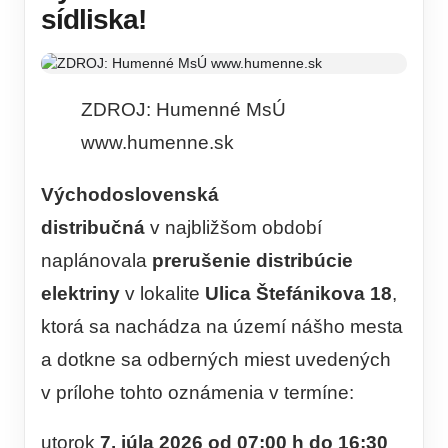
sídliska!
ZDROJ: Humenné MsÚ
www.humenne.sk
Východoslovenská
distribučná
v najbližšom období
naplánovala
prerušenie distribúcie
elektriny
v lokalite
Ulica Štefánikova 18
,
ktorá sa nachádza na území nášho mesta
a dotkne sa odberných miest uvedených
v prílohe tohto oznámenia v termíne:
utorok
7. júla 2026 od 07:00 h do 16:30