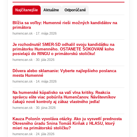
Najčítanejšie
Aktuálne
Odporúčané
Blížia sa voľby: Humenné rieši možných kandidátov na
primátora
humencan.sk · 17. mája 2026
Je rozhodnuté! SMER-SD odhalil svoju kandidátku na
primátorku Humenného. OSTANETE ŠOKOVANÍ koho
posielajú do RINGU o primátorskú stoličku!
humencan.sk · 30. júla 2026
Dôvera alebo sklamanie: Vyberte najlepšieho poslanca
mesta Humenné
humencan.sk · 14. mája 2026
Na humenské kúpalisko sa valí vlna kritiky. Reakcia
správcu ešte viac pobúrila Humenčanov. Návštevníkov
čakajú nové kontroly aj zákaz vlastného jedla!
humencan.sk · 30. júna 2026
Kauza Polonín vyvoláva otázky. Ako ju vysvetlí prednosta
Okresného úradu Snina Tomáš Kirňak z HLASU, ktorý
mieri na primátorskú stoličku?
humencan.sk · 24. júla 2026