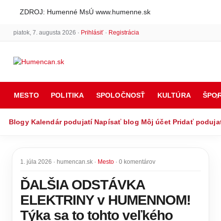
ZDROJ: Humenné MsÚ www.humenne.sk
piatok, 7. augusta 2026 ·
Prihlásiť
·
Registrácia
MESTO
POLITIKA
SPOLOČNOSŤ
KULTÚRA
ŠPO
Blogy
Kalendár podujatí
Napísať blog
Môj účet
Pridať poduja
1. júla 2026 · humencan.sk ·
Mesto
· 0 komentárov
ĎALŠIA ODSTÁVKA
ELEKTRINY v HUMENNOM!
Týka sa to tohto veľkého