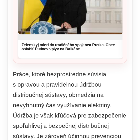
Zelenskyj mieri do tradičného spojenca Ruska. Chce
NKÚ va
oslabiť Putinov vplyv na Balkáne
takmer
kritérií
Práce, ktoré bezprostredne súvisia
s opravou a pravidelnou údržbou
distribučnej sústavy, obmedzia na
nevyhnutný čas využívanie elektriny.
Údržba je však kľúčová pre zabezpečenie
spoľahlivej a bezpečnej distribučnej
sústavy. Je zároveň účinnou prevenciou