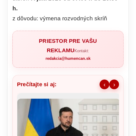
h.
z dôvodu: výmena rozvodných skríň
PRIESTOR PRE VAŠU
REKLAMU
Kontakt:
redakcia@humencan.sk
Prečítajte si aj:
‹
›