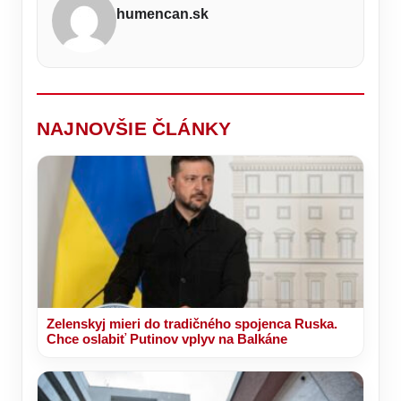
Humennom
takmer
koncu
samom
humencan.sk
nájdete
každý,
týždňa
závere
miesto,
dnes
až
kde
ich
37
si
rodičia
°C
vaše
deťom
telo
dávajú
oddýchne
len
výnimočne.
NAJNOVŠIE ČLÁNKY
Zelenskyj mieri do tradičného spojenca Ruska.
Chce oslabiť Putinov vplyv na Balkáne