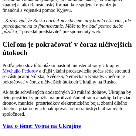
známej aj ako Ramsteinský formát, kde spojenci organizujú
finančnú a vojenskú pomoc Kyjevu.
„Každý vidí, že Rusko horí. A my chceme, aby horelo ešte viac, ale
potrebujeme na to financovanie. Môže to byť buď pomoc alebo
pôžička,“
povedal predstaviteľ pre spomenutý web.
Cieľom je pokračovať v čoraz ničivejších
útokoch
Podľa jeho slov túto otázku nastolil minister obrany Ukrajiny
Mychajlo Fedorov
a ďalší vládni predstavitelia počas série stretnutí
so zástupcami Nórska, Švédska, Nemecka a Kanady. Cieľom je
pokračovať v čoraz ničivejších útokoch Ukrajiny na Rusko.
Ak bude schválených dodatočných 20 miliárd dolárov, Ukrajina by
tieto prostriedky použila na protivzdušnú obranu a nakúpila by viac
dronov, munície, prostriedkov elektronického boja, zbraní dlhého
doletu a priamo by ich nakupovala od ukrajinských obranných
spoločností.
Viac o téme: Vojna na Ukrajine