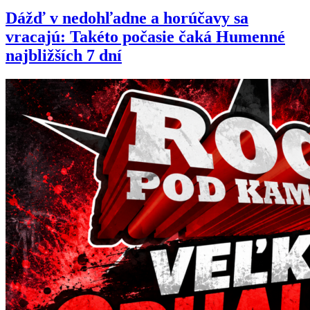
Dážď v nedohľadne a horúčavy sa
vracajú: Takéto počasie čaká Humenné
najbližších 7 dní