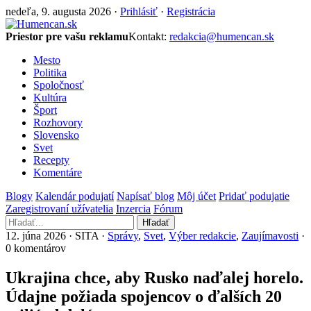
nedeľa, 9. augusta 2026 ·
Prihlásiť
·
Registrácia
Priestor pre vašu reklamu
Kontakt:
redakcia@humencan.sk
Mesto
Politika
Spoločnosť
Kultúra
Šport
Rozhovory
Slovensko
Svet
Recepty
Komentáre
Blogy
Kalendár podujatí
Napísať blog
Môj účet
Pridať podujatie
Zaregistrovaní užívatelia
Inzercia
Fórum
Hľadať
12. júna 2026 · SITA ·
Správy
,
Svet
,
Výber redakcie
,
Zaujímavosti
·
0 komentárov
Ukrajina chce, aby Rusko naďalej horelo.
Údajne požiada spojencov o ďalších 20