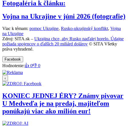
Fotogaléria k článku:
Vojna na Ukrajine v júni 2026 (fotografie)
Viac k témam:
pomoc Ukrajine
,
Rusko-ukrajinský konflikt
,
Vojna
na Ukrajine
Zdroj: SITA.sk –
Ukrajina chce, aby Rusko naďalej horelo. Údajne
požiada spojencov o ďalších 20 miliárd dolárov
© SITA Všetky
práva vyhradené.
Facebook
Hodnotenie:
👍 0
👎 0
‹
KONIEC JEDNEJ ÉRY? Známy pivovar
U Medveďa je na predaj, majiteľom
ponúkajú viac ako milión eur!