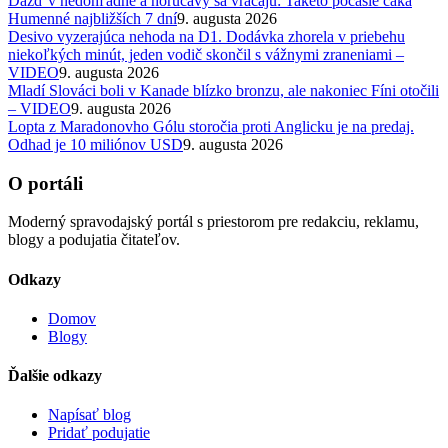
Dážď v nedohľadne a horúčavy sa vracajú: Takéto počasie čaká
Humenné najbližších 7 dní
9. augusta 2026
Desivo vyzerajúca nehoda na D1. Dodávka zhorela v priebehu
niekoľkých minút, jeden vodič skončil s vážnymi zraneniami –
VIDEO
9. augusta 2026
Mladí Slováci boli v Kanade blízko bronzu, ale nakoniec Fíni otočili
– VIDEO
9. augusta 2026
Lopta z Maradonovho Gólu storočia proti Anglicku je na predaj.
Odhad je 10 miliónov USD
9. augusta 2026
O portáli
Moderný spravodajský portál s priestorom pre redakciu, reklamu,
blogy a podujatia čitateľov.
Odkazy
Domov
Blogy
Ďalšie odkazy
Napísať blog
Pridať podujatie