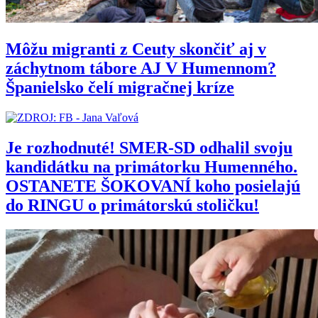
Môžu migranti z Ceuty skončiť aj v
záchytnom tábore AJ V Humennom?
Španielsko čelí migračnej kríze
Je rozhodnuté! SMER-SD odhalil svoju
kandidátku na primátorku Humenného.
OSTANETE ŠOKOVANÍ koho posielajú
do RINGU o primátorskú stoličku!