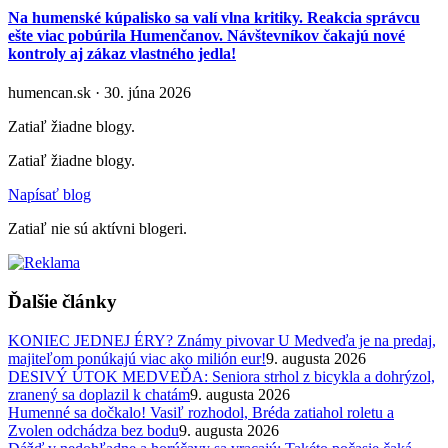
Na humenské kúpalisko sa valí vlna kritiky. Reakcia správcu
ešte viac pobúrila Humenčanov. Návštevníkov čakajú nové
kontroly aj zákaz vlastného jedla!
humencan.sk · 30. júna 2026
Zatiaľ žiadne blogy.
Zatiaľ žiadne blogy.
Napísať blog
Zatiaľ nie sú aktívni blogeri.
Ďalšie články
KONIEC JEDNEJ ÉRY? Známy pivovar U Medveďa je na predaj,
majiteľom ponúkajú viac ako milión eur!
9. augusta 2026
DESIVÝ ÚTOK MEDVEĎA: Seniora strhol z bicykla a dohrýzol,
zranený sa doplazil k chatám
9. augusta 2026
Humenné sa dočkalo! Vasiľ rozhodol, Bréda zatiahol roletu a
Zvolen odchádza bez bodu
9. augusta 2026