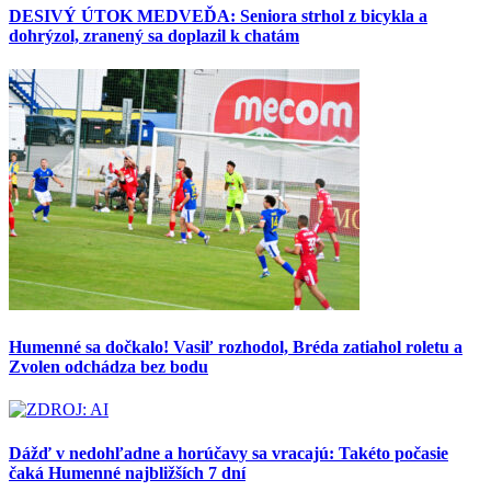
DESIVÝ ÚTOK MEDVEĎA: Seniora strhol z bicykla a
dohrýzol, zranený sa doplazil k chatám
Humenné sa dočkalo! Vasiľ rozhodol, Bréda zatiahol roletu a
Zvolen odchádza bez bodu
Dážď v nedohľadne a horúčavy sa vracajú: Takéto počasie
čaká Humenné najbližších 7 dní