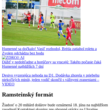
Humenné sa dočkalo! Vasiľ rozhodol, Bréda zatiahol roletu a
Zvolen odchádza bez bodu
Dážď v nedohľadne a horúčavy sa vracajú: Takéto počasie čaká
Humenné najbližších 7 dní
Desivo vyzerajúca nehoda na D1. Dodávka zhorela v priebehu
niekoľkých minút, jeden vodič skončil s vážnymi zraneniami –
VIDEO
Ramsteinský formát
Žiadosť o 20 miliárd dolárov bude oznámená 18. júna na najbližšom
zasadnutí Kontaktnej skupiny pre obranné otázky na Ukrajine,