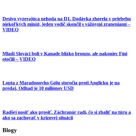
Desivo vyzerajúca nehoda na D1. Dodávka zhorela v priebehu
niekoľkých minút, jeden vodič skončil s vážnymi zraneniami –
VIDEO
Mladí Slováci boli v Kanade blízko bronzu, ale nakoniec Fíni
otočili – VIDEO
Lopta z Maradonovho Gólu storočia proti Anglicku je na
predaj. Odhad je 10 miliónov USD
Radšej nosiť ako prosiť. Záchranár radí, čo si zbaliť na túru a
ako sa zachovať v krízovej situácii
Blogy