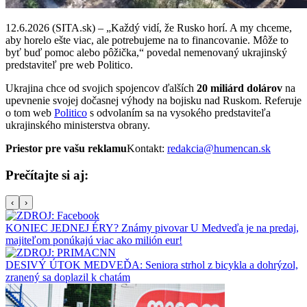
12.6.2026 (SITA.sk) – „Každý vidí, že Rusko horí. A my chceme,
aby horelo ešte viac, ale potrebujeme na to financovanie. Môže to
byť buď pomoc alebo pôžička,“ povedal nemenovaný ukrajinský
predstaviteľ pre web Politico.
Ukrajina chce od svojich spojencov ďalších
20 miliárd dolárov
na
upevnenie svojej dočasnej výhody na bojisku nad Ruskom. Referuje
o tom web
Politico
s odvolaním sa na vysokého predstaviteľa
ukrajinského ministerstva obrany.
Priestor pre vašu reklamu
Kontakt:
redakcia@humencan.sk
Prečítajte si aj:
‹
›
KONIEC JEDNEJ ÉRY? Známy pivovar U Medveďa je na predaj,
majiteľom ponúkajú viac ako milión eur!
DESIVÝ ÚTOK MEDVEĎA: Seniora strhol z bicykla a dohrýzol,
zranený sa doplazil k chatám