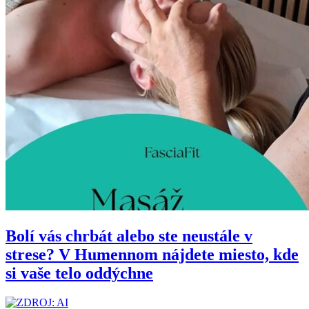
Bolí vás chrbát alebo ste neustále v
strese? V Humennom nájdete miesto, kde
si vaše telo oddýchne