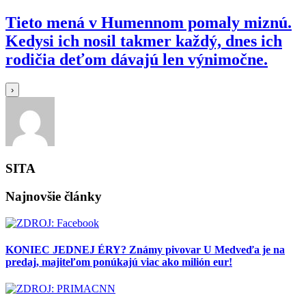
Tieto mená v Humennom pomaly miznú.
Kedysi ich nosil takmer každý, dnes ich
rodičia deťom dávajú len výnimočne.
›
SITA
Najnovšie články
KONIEC JEDNEJ ÉRY? Známy pivovar U Medveďa je na
predaj, majiteľom ponúkajú viac ako milión eur!