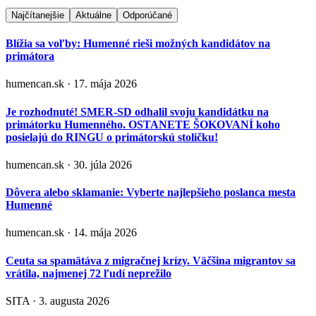
Najčítanejšie
Aktuálne
Odporúčané
Blížia sa voľby: Humenné rieši možných kandidátov na
primátora
humencan.sk · 17. mája 2026
Je rozhodnuté! SMER-SD odhalil svoju kandidátku na
primátorku Humenného. OSTANETE ŠOKOVANÍ koho
posielajú do RINGU o primátorskú stoličku!
humencan.sk · 30. júla 2026
Dôvera alebo sklamanie: Vyberte najlepšieho poslanca mesta
Humenné
humencan.sk · 14. mája 2026
Ceuta sa spamätáva z migračnej krízy. Väčšina migrantov sa
vrátila, najmenej 72 ľudí neprežilo
SITA · 3. augusta 2026