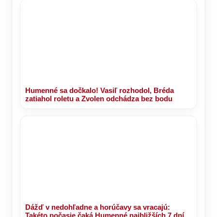
Humenné sa dočkalo! Vasiľ rozhodol, Bréda
zatiahol roletu a Zvolen odchádza bez bodu
Dážď v nedohľadne a horúčavy sa vracajú:
Takéto počasie čaká Humenné najbližších 7 dní