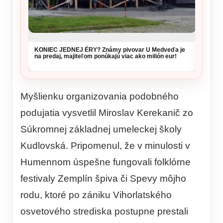
KONIEC JEDNEJ ÉRY? Známy pivovar U Medveďa je
DESIVÝ
na predaj, majiteľom ponúkajú viac ako milión eur!
dohrýz
Myšlienku organizovania podobného
podujatia vysvetlil Miroslav Kerekanič zo
Súkromnej základnej umeleckej školy
Kudlovská. Pripomenul, že v minulosti v
Humennom úspešne fungovali folklórne
festivaly Zemplín špiva či Spevy môjho
rodu, ktoré po zániku Vihorlatského
osvetového strediska postupne prestali