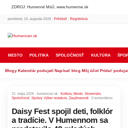
ZDROJ: Humenné MsÚ, www.humenne.sk
pondelok, 10. augusta 2026 ·
Prihlásiť
·
Registrácia
MESTO
POLITIKA
SPOLOČNOSŤ
KULTÚRA
ŠPO
Blogy
Kalendár podujatí
Napísať blog
Môj účet
Pridať poduja
31. mája 2026 · humencan.sk ·
Kultúra
,
Mesto
,
Slovensko
,
Spoločnosť
,
Správy
,
Výber redakcie
,
Zaujímavosti
· 0 komentárov
Daisy Fest spojil deti, folklór
a tradície. V Humennom sa