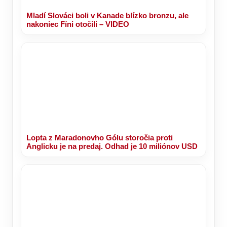
Mladí Slováci boli v Kanade blízko bronzu, ale
nakoniec Fíni otočili – VIDEO
Lopta z Maradonovho Gólu storočia proti
Anglicku je na predaj. Odhad je 10 miliónov USD