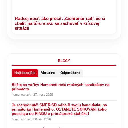
Radšej nosiť ako prosiť. Záchranár radí, čo si
zbaliť na túru a ako sa zachovať v krízovej
situácii
BLOGY
Najčítanejšie
Aktuálne
Odporúčané
Blížia sa voľby: Humenné rieši možných kandidátov na
primátora
humencan.sk · 17. mája 2026
Je rozhodnuté! SMER-SD odhalil svoju kandidátku na
primátorku Humenného. OSTANETE ŠOKOVANÍ koho
posielajú do RINGU o primátorskú stoličku!
humencan.sk · 30. júla 2026