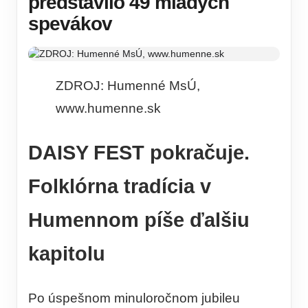
predstavilo 49 mladých
spevákov
ZDROJ: Humenné MsÚ,
www.humenne.sk
DAISY FEST pokračuje.
Folklórna tradícia v
Humennom píše ďalšiu
kapitolu
Po úspešnom minuloročnom jubileu