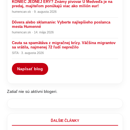
KONIEC JEDNEJ ÉRY? Známy pivovar U Medveďa je na
predaj, majiteľom ponúkajú viac ako milión eur!
humencan.sk · 9. augusta 2026
Dôvera alebo sklamanie: Vyberte najlepšieho poslanca
mesta Humenné
humencan.sk · 14. mája 2026
Ceuta sa spamätáva z migračnej krízy. Väčšina migrantov
sa vrátila, najmenej 72 ľudí neprežilo
SITA · 3. augusta 2026
Napísať blog
Zatiaľ nie sú aktívni blogeri.
ĎALŠIE ČLÁNKY