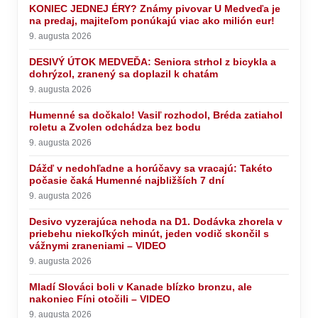
KONIEC JEDNEJ ÉRY? Známy pivovar U Medveďa je
na predaj, majiteľom ponúkajú viac ako milión eur!
9. augusta 2026
DESIVÝ ÚTOK MEDVEĎA: Seniora strhol z bicykla a
dohrýzol, zranený sa doplazil k chatám
9. augusta 2026
Humenné sa dočkalo! Vasiľ rozhodol, Bréda zatiahol
roletu a Zvolen odchádza bez bodu
9. augusta 2026
Dážď v nedohľadne a horúčavy sa vracajú: Takéto
počasie čaká Humenné najbližších 7 dní
9. augusta 2026
Desivo vyzerajúca nehoda na D1. Dodávka zhorela v
priebehu niekoľkých minút, jeden vodič skončil s
vážnymi zraneniami – VIDEO
9. augusta 2026
Mladí Slováci boli v Kanade blízko bronzu, ale
nakoniec Fíni otočili – VIDEO
9. augusta 2026