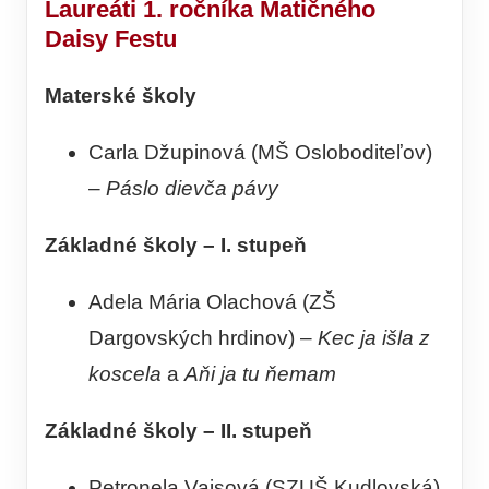
Laureáti 1. ročníka Matičného
Daisy Festu
Materské školy
Carla Džupinová (MŠ Osloboditeľov)
–
Páslo dievča pávy
Základné školy – I. stupeň
Adela Mária Olachová (ZŠ
Dargovských hrdinov) –
Kec ja išla z
koscela
a
Aňi ja tu ňemam
Základné školy – II. stupeň
Petronela Vajsová (SZUŠ Kudlovská)