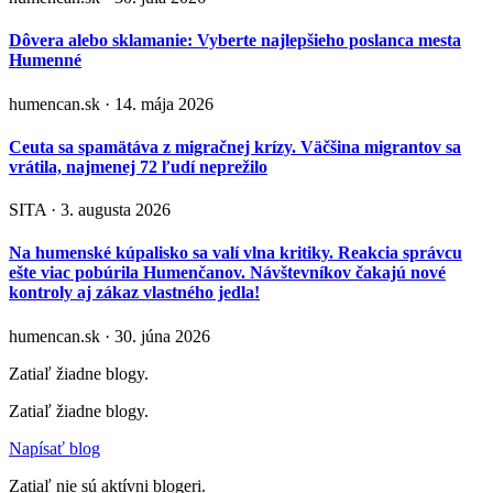
Dôvera alebo sklamanie: Vyberte najlepšieho poslanca mesta
Humenné
humencan.sk · 14. mája 2026
Ceuta sa spamätáva z migračnej krízy. Väčšina migrantov sa
vrátila, najmenej 72 ľudí neprežilo
SITA · 3. augusta 2026
Na humenské kúpalisko sa valí vlna kritiky. Reakcia správcu
ešte viac pobúrila Humenčanov. Návštevníkov čakajú nové
kontroly aj zákaz vlastného jedla!
humencan.sk · 30. júna 2026
Zatiaľ žiadne blogy.
Zatiaľ žiadne blogy.
Napísať blog
Zatiaľ nie sú aktívni blogeri.