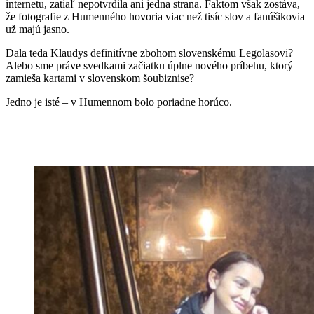
internetu, zatiaľ nepotvrdila ani jedna strana. Faktom však zostáva,
že fotografie z Humenného hovoria viac než tisíc slov a fanúšikovia
už majú jasno.
Dala teda Klaudys definitívne zbohom slovenskému Legolasovi?
Alebo sme práve svedkami začiatku úplne nového príbehu, ktorý
zamieša kartami v slovenskom šoubiznise?
Jedno je isté – v Humennom bolo poriadne horúco.