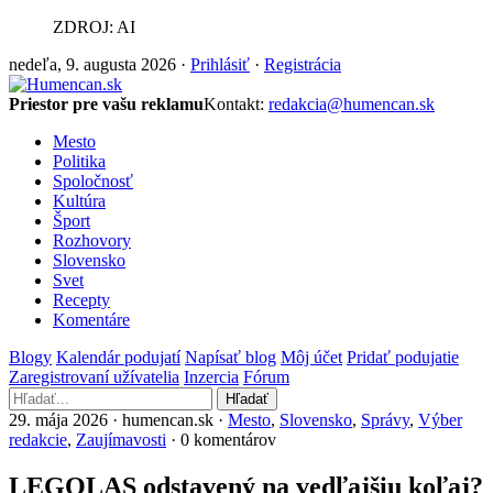
ZDROJ: AI
nedeľa, 9. augusta 2026 ·
Prihlásiť
·
Registrácia
Priestor pre vašu reklamu
Kontakt:
redakcia@humencan.sk
Mesto
Politika
Spoločnosť
Kultúra
Šport
Rozhovory
Slovensko
Svet
Recepty
Komentáre
Blogy
Kalendár podujatí
Napísať blog
Môj účet
Pridať podujatie
Zaregistrovaní užívatelia
Inzercia
Fórum
Hľadať
29. mája 2026 · humencan.sk ·
Mesto
,
Slovensko
,
Správy
,
Výber
redakcie
,
Zaujímavosti
· 0 komentárov
LEGOLAS odstavený na vedľajšiu koľaj?