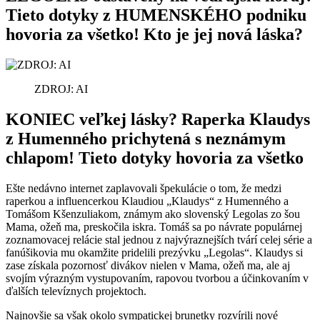
Tieto dotyky z HUMENSKÉHO podniku
hovoria za všetko! Kto je jej nová láska?
ZDROJ: AI
KONIEC veľkej lásky? Raperka Klaudys
z Humenného prichytená s neznámym
chlapom! Tieto dotyky hovoria za všetko
Ešte nedávno internet zaplavovali špekulácie o tom, že medzi
raperkou a influencerkou Klaudiou „Klaudys“ z Humenného a
Tomášom Kšenzuliakom, známym ako slovenský Legolas zo šou
Mama, ožeň ma, preskočila iskra. Tomáš sa po návrate populárnej
zoznamovacej relácie stal jednou z najvýraznejších tvárí celej série a
fanúšikovia mu okamžite pridelili prezývku „Legolas“. Klaudys si
zase získala pozornosť divákov nielen v Mama, ožeň ma, ale aj
svojím výrazným vystupovaním, rapovou tvorbou a účinkovaním v
ďalších televíznych projektoch.
Najnovšie sa však okolo sympatickej brunetky rozvírili nové