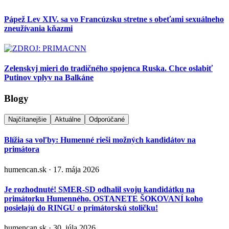
Pápež Lev XIV. sa vo Francúzsku stretne s obeťami sexuálneho
zneužívania kňazmi
Zelenskyj mieri do tradičného spojenca Ruska. Chce oslabiť
Putinov vplyv na Balkáne
Blogy
Najčítanejšie
Aktuálne
Odporúčané
Blížia sa voľby: Humenné rieši možných kandidátov na
primátora
humencan.sk · 17. mája 2026
Je rozhodnuté! SMER-SD odhalil svoju kandidátku na
primátorku Humenného. OSTANETE ŠOKOVANÍ koho
posielajú do RINGU o primátorskú stoličku!
humencan.sk · 30. júla 2026