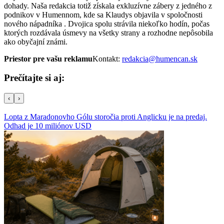
dohady. Naša redakcia totiž získala exkluzívne zábery z jedného z
podnikov v Humennom, kde sa Klaudys objavila v spoločnosti
nového nápadníka . Dvojica spolu strávila niekoľko hodín, počas
ktorých rozdávala úsmevy na všetky strany a rozhodne nepôsobila
ako obyčajní známi.
Priestor pre vašu reklamu
Kontakt:
redakcia@humencan.sk
Prečítajte si aj:
‹
›
Lopta z Maradonovho Gólu storočia proti Anglicku je na predaj.
Odhad je 10 miliónov USD