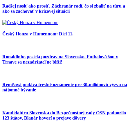
Radšej nosiť ako prosiť. Záchranár radí, čo si zbaliť na túru a
ako sa zachovať v krízovej situácii
Český Honza v Humennom: Diel 11.
Ronaldinho posiela pozdrav na Slovensko. Futbalová šou v
Trnave sa nezadržateľne blíži!
Remišová podáva trestné oznámenie pre 30-miliónovú výzvu na
nájomné bývanie
Kandidatúru Slovenska do Bezpečnostnej rady OSN podporilo
123 štátov, Blanár hovorí o prejave dôvery