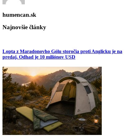
humencan.sk
Najnovšie články
Lopta z Maradonovho Gólu storočia proti Anglicku je na
predaj. Odhad je 10 miliónov USD