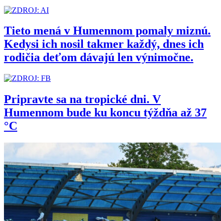
Tieto mená v Humennom pomaly miznú.
Kedysi ich nosil takmer každý, dnes ich
rodičia deťom dávajú len výnimočne.
Pripravte sa na tropické dni. V
Humennom bude ku koncu týždňa až 37
°C