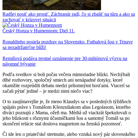
Radšej nosiť ako prosiť. Záchranár radí, čo si zbaliť na túru a ako sa
zachovať v krízovej situácii
Český Honza v Humennom: Diel 11.
Ronaldinho posiela pozdrav na Slovensko. Futbalová šou v Trnave
sa nezadržateľne blíži!
Remišová podáva trestné oznámenie pre 30-miliónovú výzvu na
nájomné bývanie
Podľa svedkov si boli počas večera mimoriadne blízki. Nechýbali
dlhé rozhovory, spoločný smiech ani nenápadné dotyky, ktoré
okamžite rozprúdili debatu medzi prítomnými hosťami. Viacerí sa
začali pýtať jediné – je medzi nimi niečo viac?
O to zaujímavejšie je, že meno Klaudys sa v posledných týždňoch
spájalo práve s Tomášom Kšenzuliakom alias Legolasom, ktorého
diváci poznajú z Mama, ožeň ma. Médiá už viackrát špekulovali o
jeho blízkosti s rôznymi účastníčkami šou a samotný Tomáš sa po
skončení relácie stal doslova magnetom na ženskú pozornosť.
Či ide len o priateľské stretnutie, alebo vzniká nový pár slovenského