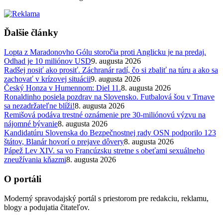
Ďalšie články
Lopta z Maradonovho Gólu storočia proti Anglicku je na predaj.
Odhad je 10 miliónov USD
9. augusta 2026
Radšej nosiť ako prosiť. Záchranár radí, čo si zbaliť na túru a ako sa
zachovať v krízovej situácii
9. augusta 2026
Český Honza v Humennom: Diel 11.
8. augusta 2026
Ronaldinho posiela pozdrav na Slovensko. Futbalová šou v Trnave
sa nezadržateľne blíži!
8. augusta 2026
Remišová podáva trestné oznámenie pre 30-miliónovú výzvu na
nájomné bývanie
8. augusta 2026
Kandidatúru Slovenska do Bezpečnostnej rady OSN podporilo 123
štátov, Blanár hovorí o prejave dôvery
8. augusta 2026
Pápež Lev XIV. sa vo Francúzsku stretne s obeťami sexuálneho
zneužívania kňazmi
8. augusta 2026
O portáli
Moderný spravodajský portál s priestorom pre redakciu, reklamu,
blogy a podujatia čitateľov.