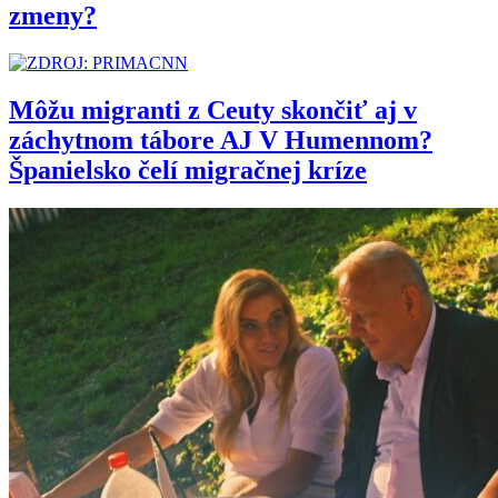
zmeny?
Môžu migranti z Ceuty skončiť aj v
záchytnom tábore AJ V Humennom?
Španielsko čelí migračnej kríze