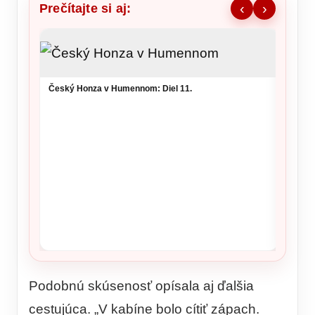
Prečítajte si aj:
‹
›
Ronald
šou v 
Český Honza v Humennom: Diel 11.
Podobnú skúsenosť opísala aj ďalšia
cestujúca. „V kabíne bolo cítiť zápach.