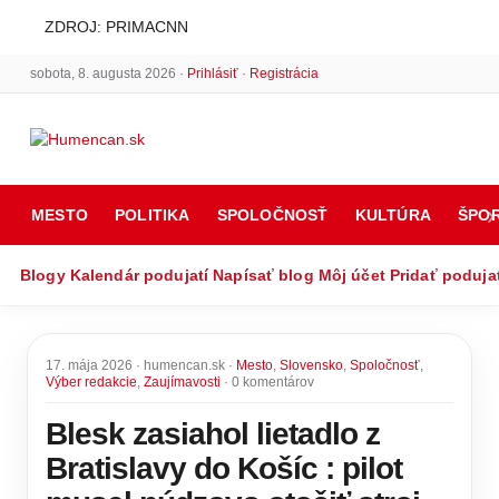
ZDROJ: PRIMACNN
sobota, 8. augusta 2026 ·
Prihlásiť
·
Registrácia
MESTO
POLITIKA
SPOLOČNOSŤ
KULTÚRA
ŠPO
Blogy
Kalendár podujatí
Napísať blog
Môj účet
Pridať poduja
17. mája 2026 · humencan.sk ·
Mesto
,
Slovensko
,
Spoločnosť
,
Výber redakcie
,
Zaujímavosti
· 0 komentárov
Blesk zasiahol lietadlo z
Bratislavy do Košíc : pilot