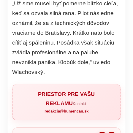
„Už sme museli byť pomerne blízko cieľa,
keď sa ozvala silná rana. Pilot následne
oznámil, že sa z technických dôvodov
vraciame do Bratislavy. Krátko nato bolo
cítiť aj spáleninu. Posádka však situáciu
zvládla profesionálne a na palube
nevznikla panika. Klobúk dole,“ uviedol
Wlachovský.
PRIESTOR PRE VAŠU
REKLAMU
Kontakt:
redakcia@humencan.sk