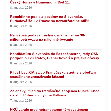
Český Honza v Humennom: Diel 11.
8. augusta 2026
Ronaldinho posiela pozdrav na Slovensko.
Futbalová šou v Trnave sa nezadržateľne blíži!
8. augusta 2026
Remišová podáva trestné oznámenie pre 30-
miliónovú výzvu na nájomné bývanie
8. augusta 2026
Kandidatúru Slovenska do Bezpečnostnej rady OSN
podporilo 123 štátov, Blanár hovorí o prejave dôvery
8. augusta 2026
Pápež Lev XIV. sa vo Francúzsku stretne s obeťami
sexuálneho zneužívania kňazmi
8. augusta 2026
Zelenskyj mieri do tradičného spojenca Ruska. Chce
oslabiť Putinov vplyv na Balkáne
7. augusta 2026
NKÚ varuje pred netransparentným systémom