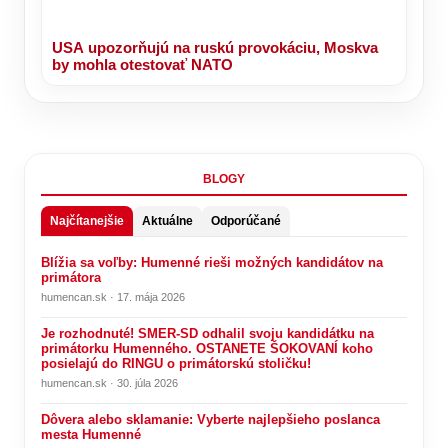
USA upozorňujú na ruskú provokáciu, Moskva
by mohla otestovať NATO
BLOGY
Najčítanejšie
Aktuálne
Odporúčané
Blížia sa voľby: Humenné rieši možných kandidátov na
primátora
humencan.sk · 17. mája 2026
Je rozhodnuté! SMER-SD odhalil svoju kandidátku na
primátorku Humenného. OSTANETE ŠOKOVANÍ koho
posielajú do RINGU o primátorskú stoličku!
humencan.sk · 30. júla 2026
Dôvera alebo sklamanie: Vyberte najlepšieho poslanca
mesta Humenné