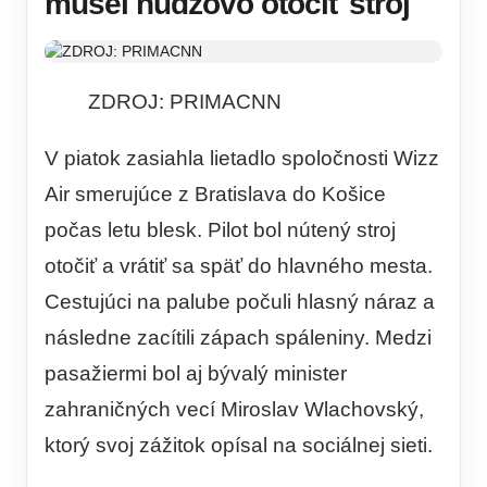
musel núdzovo otočiť stroj
ZDROJ: PRIMACNN
V piatok zasiahla lietadlo spoločnosti Wizz
Air smerujúce z Bratislava do Košice
počas letu blesk. Pilot bol nútený stroj
otočiť a vrátiť sa späť do hlavného mesta.
Cestujúci na palube počuli hlasný náraz a
následne zacítili zápach spáleniny. Medzi
pasažiermi bol aj bývalý minister
zahraničných vecí Miroslav Wlachovský,
ktorý svoj zážitok opísal na sociálnej sieti.