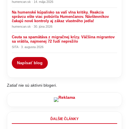
humencan.sk · 14. mája 2026
Na humenské kúpalisko sa valí vlna kritiky. Reakcia
správcu ešte viac pobúrila Humenčanov. Návštevníkov
čakajú nové kontroly aj zákaz vlastného jedla!
humencan.sk · 30. júna 2026
Ceuta sa spamätáva z migračnej krízy. Väčšina migrantov
sa vrátila, najmenej 72 ľudí neprežilo
SITA · 3. augusta 2026
Napísať blog
Zatiaľ nie sú aktívni blogeri.
ĎALŠIE ČLÁNKY