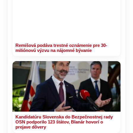
Remišová podáva trestné oznámenie pre 30-
miliónovú výzvu na nájomné bývanie
Kandidatúru Slovenska do Bezpečnostnej rady
OSN podporilo 123 štátov, Blanár hovorí o
prejave dôvery