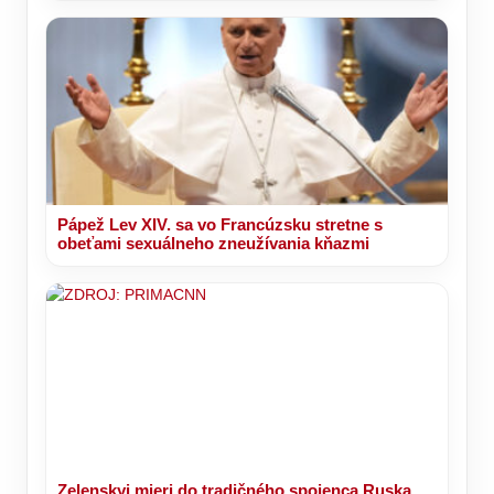
Pápež Lev XIV. sa vo Francúzsku stretne s
obeťami sexuálneho zneužívania kňazmi
Zelenskyj mieri do tradičného spojenca Ruska.