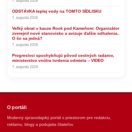
7. augusta 2026
ODSTÁVKA teplej vody na TOMTO SÍDLISKU
7. augusta 2026
Veľký obrat v kauze Rock pod Kameňom: Organizátor
zverejnil nové stanovisko a avizuje ďalšie odhalenia..
O čo sa jedná?
7. augusta 2026
Progresívci spochybňujú pôvod cestných radarov,
ministerstvo vnútra tvrdenia odmieta – VIDEO
7. augusta 2026
O portáli
Moderný spravodajský portál s priestorom pre redakciu,
reklamu, blogy a podujatia čitateľov.