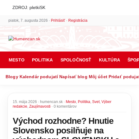
ZDROJ: pletkiSK
piatok, 7. augusta 2026 ·
Prihlásiť
·
Registrácia
MESTO
POLITIKA
SPOLOČNOSŤ
KULTÚRA
ŠPO
Blogy
Kalendár podujatí
Napísať blog
Môj účet
Pridať poduja
15. mája 2026 · humencan.sk ·
Mesto
,
Politika
,
Svet
,
Výber
redakcie
,
Zaujímavosti
· 0 komentárov
Východ rozhodne? Hnutie
Slovensko posilňuje na