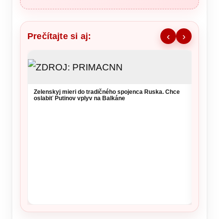
Prečítajte si aj:
‹
›
NKÚ va
takmer
kritérií
Zelenskyj mieri do tradičného spojenca Ruska. Chce
oslabiť Putinov vplyv na Balkáne