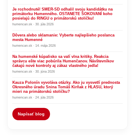
Je rozhodnuté! SMER-SD odhalil svoju kandidátku na
primátorku Humenného. OSTANETE ŠOKOVANÍ koho
posielajú do RINGU o primátorskú stoličku!
humencan.sk · 30. júla 2026
Dôvera alebo sklamanie: Vyberte najlepšieho poslanca
mesta Humenné
humencan.sk · 14. mája 2026
Na humenské kúpalisko sa valí vlna kritiky. Reakcia
správcu ešte viac pobúrila Humenčanov. Návštevníkov
čakajú nové kontroly aj zákaz vlastného jedla!
humencan.sk · 30. júna 2026
Kauza Polonín vyvoláva otázky. Ako ju vysvetlí prednosta
Okresného úradu Snina Tomáš Kirňak z HLASU, ktorý
mieri na primátorskú stoličku?
humencan.sk · 24. júla 2026
Napísať blog