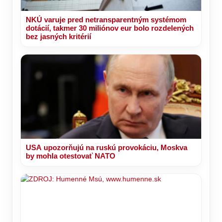
NKÚ varuje pred netransparentným systémom
dotácií, takmer 30 miliónov eur bolo rozdelených
bez jasných kritérií
USA upozorňujú na ruskú provokáciu, Moskva
by mohla otestovať NATO