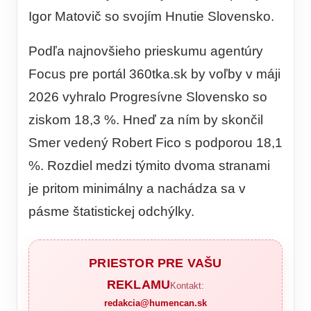
Igor Matovič so svojím Hnutie Slovensko.
Podľa najnovšieho prieskumu agentúry
Focus pre portál 360tka.sk by voľby v máji
2026 vyhralo Progresívne Slovensko so
ziskom 18,3 %. Hneď za ním by skončil
Smer vedený Robert Fico s podporou 18,1
%. Rozdiel medzi týmito dvoma stranami
je pritom minimálny a nachádza sa v
pásme štatistickej odchýlky.
PRIESTOR PRE VAŠU
REKLAMU
Kontakt:
redakcia@humencan.sk