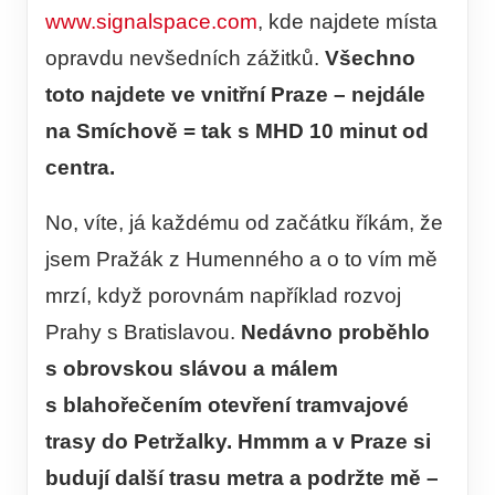
www.signalspace.com
, kde najdete místa
opravdu nevšedních zážitků.
Všechno
toto najdete ve vnitřní Praze – nejdále
na Smíchově = tak s MHD 10 minut od
centra.
No, víte, já každému od začátku říkám, že
jsem Pražák z Humenného a o to vím mě
mrzí, když porovnám například rozvoj
Prahy s Bratislavou.
Nedávno proběhlo
s obrovskou slávou a málem
s blahořečením otevření tramvajové
trasy do Petržalky. Hmmm a v Praze si
budují další trasu metra a podržte mě –