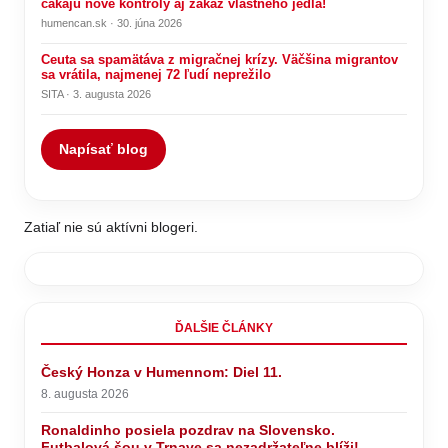
čakajú nové kontroly aj zákaz vlastného jedla!
humencan.sk · 30. júna 2026
Ceuta sa spamätáva z migračnej krízy. Väčšina migrantov
sa vrátila, najmenej 72 ľudí neprežilo
SITA · 3. augusta 2026
Napísať blog
Zatiaľ nie sú aktívni blogeri.
ĎALŠIE ČLÁNKY
Český Honza v Humennom: Diel 11.
8. augusta 2026
Ronaldinho posiela pozdrav na Slovensko.
Futbalová šou v Trnave sa nezadržateľne blíži!