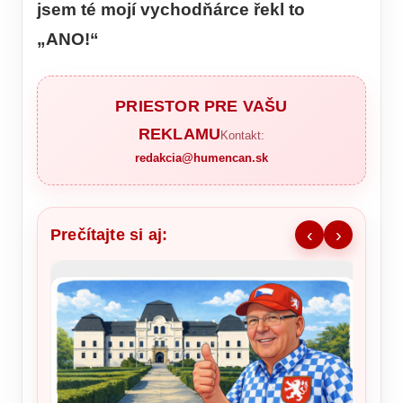
jsem té mojí vychodňárce řekl to
„ANO!“
PRIESTOR PRE VAŠU
REKLAMU
Kontakt:
redakcia@humencan.sk
Prečítajte si aj:
‹
›
Ronald
šou v 