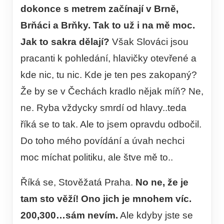
dokonce s metrem začínají v Brně,
Brňáci a Brňky. Tak to už i na mě moc.
Jak to sakra dělají?
Však Slováci jsou
pracanti k pohledání, hlavičky otevřené a
kde nic, tu nic. Kde je ten pes zakopaný?
Že by se v Čechách kradlo nějak míň? Ne,
ne. Ryba vždycky smrdí od hlavy..teda
říká se to tak. Ale to jsem opravdu odbočil.
Do toho mého povídání a úvah nechci
moc míchat politiku, ale štve mě to..
Říká se, Stověžatá Praha.
No ne, že je
tam sto věží! Ono jich je mnohem víc.
200,300…sám nevím.
Ale kdyby jste se