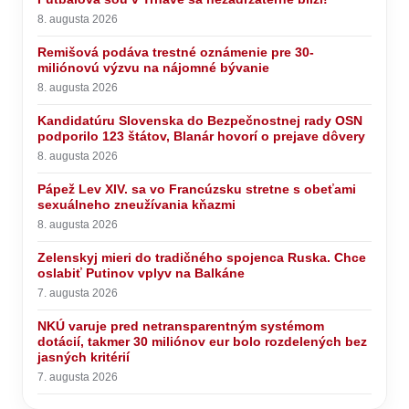
8. augusta 2026
Remišová podáva trestné oznámenie pre 30-
miliónovú výzvu na nájomné bývanie
8. augusta 2026
Kandidatúru Slovenska do Bezpečnostnej rady OSN
podporilo 123 štátov, Blanár hovorí o prejave dôvery
8. augusta 2026
Pápež Lev XIV. sa vo Francúzsku stretne s obeťami
sexuálneho zneužívania kňazmi
8. augusta 2026
Zelenskyj mieri do tradičného spojenca Ruska. Chce
oslabiť Putinov vplyv na Balkáne
7. augusta 2026
NKÚ varuje pred netransparentným systémom
dotácií, takmer 30 miliónov eur bolo rozdelených bez
jasných kritérií
7. augusta 2026