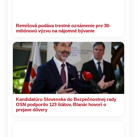
Remišová podáva trestné oznámenie pre 30-
miliónovú výzvu na nájomné bývanie
Kandidatúru Slovenska do Bezpečnostnej rady
OSN podporilo 123 štátov, Blanár hovorí o
prejave dôvery