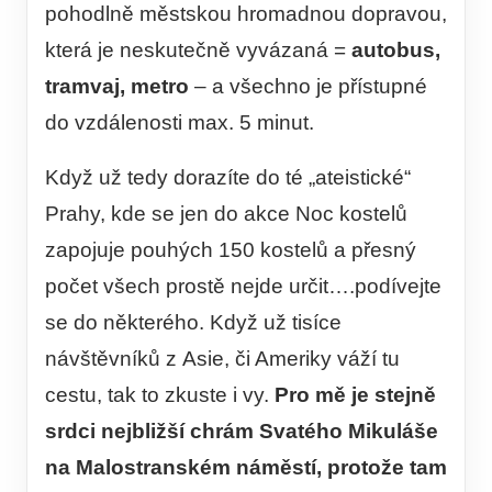
pohodlně městskou hromadnou dopravou,
která je neskutečně vyvázaná =
autobus,
tramvaj, metro
– a všechno je přístupné
do vzdálenosti max. 5 minut.
Když už tedy dorazíte do té „ateistické“
Prahy, kde se jen do akce Noc kostelů
zapojuje pouhých 150 kostelů a přesný
počet všech prostě nejde určit….podívejte
se do některého. Když už tisíce
návštěvníků z Asie, či Ameriky váží tu
cestu, tak to zkuste i vy.
Pro mě je stejně
srdci nejbližší chrám Svatého Mikuláše
na Malostranském náměstí, protože tam