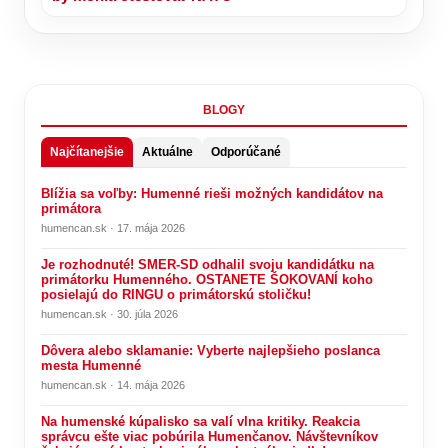
BLOGY
Najčítanejšie
Aktuálne
Odporúčané
Blížia sa voľby: Humenné rieši možných kandidátov na
primátora
humencan.sk · 17. mája 2026
Je rozhodnuté! SMER-SD odhalil svoju kandidátku na
primátorku Humenného. OSTANETE ŠOKOVANÍ koho
posielajú do RINGU o primátorskú stoličku!
humencan.sk · 30. júla 2026
Dôvera alebo sklamanie: Vyberte najlepšieho poslanca
mesta Humenné
humencan.sk · 14. mája 2026
Na humenské kúpalisko sa valí vlna kritiky. Reakcia
správcu ešte viac pobúrila Humenčanov. Návštevníkov