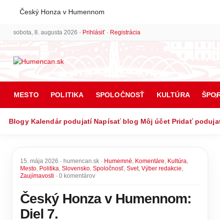
Český Honza v Humennom
sobota, 8. augusta 2026 ·
Prihlásiť
·
Registrácia
MESTO
POLITIKA
SPOLOČNOSŤ
KULTÚRA
ŠPO
Blogy
Kalendár podujatí
Napísať blog
Môj účet
Pridať poduja
15. mája 2026 · humencan.sk ·
Humemné
,
Komentáre
,
Kultúra
,
Mesto
,
Politika
,
Slovensko
,
Spoločnosť
,
Svet
,
Výber redakcie
,
Zaujímavosti
· 0 komentárov
Český Honza v Humennom:
Diel 7.