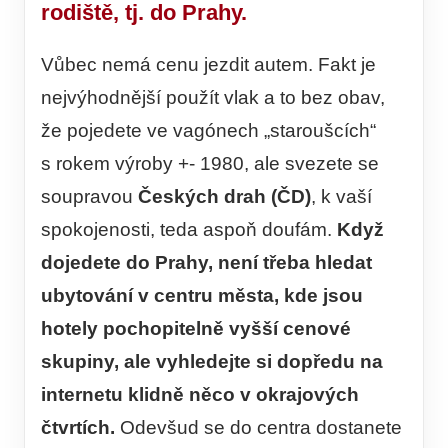
rodiště, tj. do Prahy.
Vůbec nemá cenu jezdit autem. Fakt je
nejvýhodnější použít vlak a to bez obav,
že pojedete ve vagónech „staroušcích“
s rokem výroby +- 1980, ale svezete se
soupravou
Českých drah (ČD)
, k vaší
spokojenosti, teda aspoň doufám.
Když
dojedete do Prahy, není třeba hledat
ubytování v centru města, kde jsou
hotely pochopitelně vyšší cenové
skupiny, ale vyhledejte si dopředu na
internetu klidně něco v okrajových
čtvrtích.
Odevšud se do centra dostanete