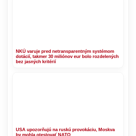
NKÚ varuje pred netransparentným systémom
dotácií, takmer 30 miliónov eur bolo rozdelených
bez jasných kritérií
USA upozorňujú na ruskú provokáciu, Moskva
by mohla otestovať NATO